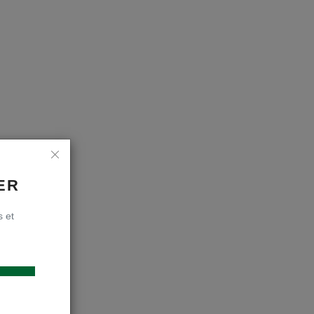
ER
s et