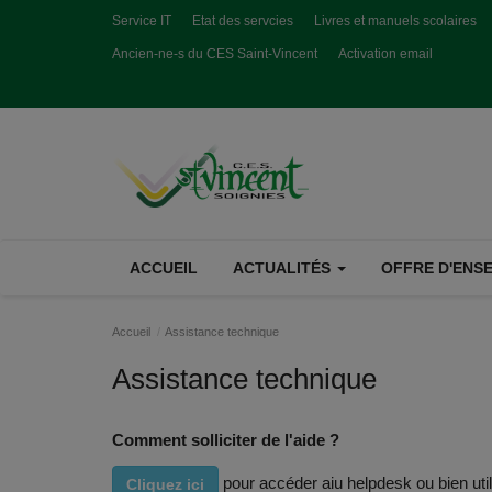
Service IT
Etat des servcies
Livres et manuels scolaires
Ancien-ne-s du CES Saint-Vincent
Activation email
ACCUEIL
ACTUALITÉS
OFFRE D'ENSE
Accueil
Assistance technique
Assistance technique
Comment solliciter de l'aide ?
pour accéder aiu helpdesk ou bien util
Cliquez ici