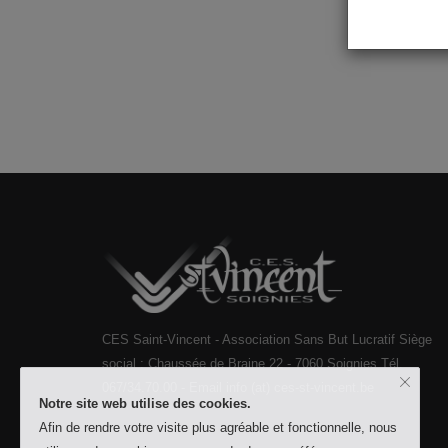
CES Saint-Vincent - Association Sans But Lucratif Siège
social : Chaussée de Braine 22 - 7060 Soignies Tél.
067/34.70.00 - Email info (at) ces-st-vincent.be
Notre site web utilise des cookies.
Afin de rendre votre visite plus agréable et fonctionnelle, nous