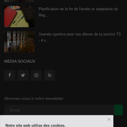
Planification de la fin de l'année et adaptation du
Règ...
Journée sportive pour nos élèves de la section TS
- 4 s...
MEDIA SOCIAUX
Abonnez-vous à notre newsletter
Notre site web utilise des cookies.