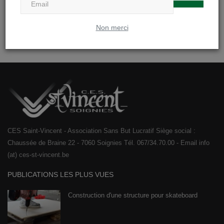
Non merci
CES Saint-Vincent - Association Sans But Lucratif Siège social :
Chaussée de Braine 22 - 7060 Soignies Tél. 067/34.70.00 - Email info
(at) ces-st-vincent.be
PUBLICATIONS LES PLUS VUES
Construction d'une structure pour skateboard