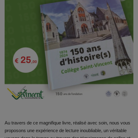
Emplois
Notre offre d'enseignement (2026)
Stages
Association des Parents
Offre d'enseignement & inscriptions
Ancien-ne-s du CES Saint-Vincent
Activation email
Au travers de ce magnifique livre, réalisé avec soin, nous vous
Internats
proposons une expérience de lecture inoubliable, un véritable