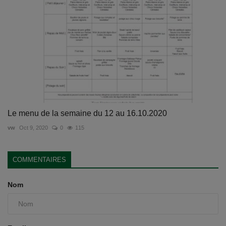
Le menu de la semaine du 12 au 16.10.2020
vw
Oct 9, 2020
0
115
COMMENTAIRES
Nom