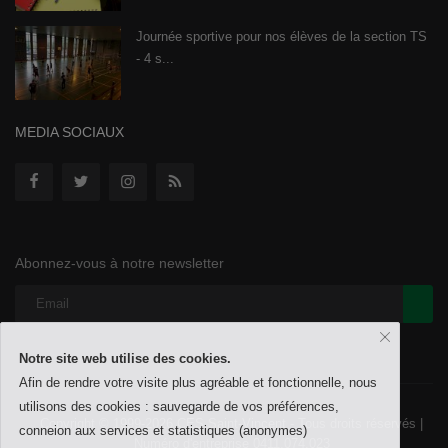
Journée sportive pour nos élèves de la section TS
- 4 s...
MEDIA SOCIAUX
Abonnez-vous à notre newsletter
Notre site web utilise des cookies.
Afin de rendre votre visite plus agréable et fonctionnelle, nous
utilisons des cookies : sauvegarde de vos préférences,
Copyright © 1999-2026 CES Saint-Vincent - Tous droits réservés |
conneion aux services et statistiques (anonymes)
Numéro d'entreprise 0411.074.023