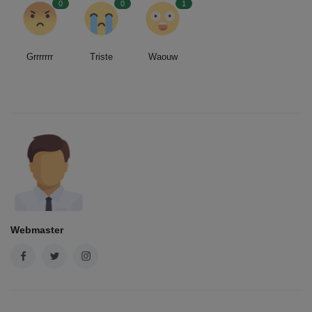
0
0
1
Grrrrrrr
Triste
Waouw
Webmaster