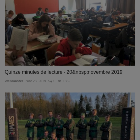
Quinze minutes de lecture - 20&nbsp;novembre 2019
Webmaster
Nov 23, 2019
0
1352