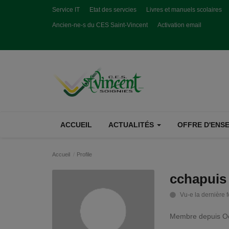
Service IT
Etat des servcies
Livres et manuels scolaires
Ancien-ne-s du CES Saint-Vincent
Activation email
ACCUEIL
ACTUALITÉS
OFFRE D'ENSE
Accueil
Profile
cchapuis
Vu-e la dernière f
Membre depuis Oc