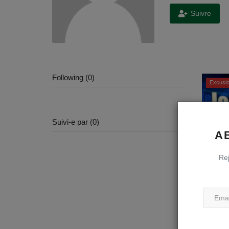
Suivre
Following (0)
Excusio
Suivi-e par (0)
A
Rej
Visit