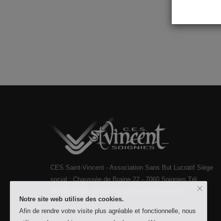
cchapuis
CES Saint-Vincent - Association Sans But Lucratif Siège
social : Chaussée de Braine 22 - 7060 Soignies Tél.
067/34.70.00 - Email info (at) ces-st-vincent.be
Notre site web utilise des cookies.
Afin de rendre votre visite plus agréable et fonctionnelle, nous