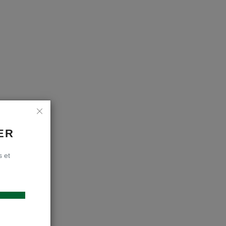
ER
s et