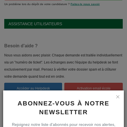
Un problème lors du dépôt de votre candidature ?
Faites-le nous savoir
ASSISTANCE UTILISATEURS
Besoin d'aide ?
Nous vous aidons avec plaisir. Chaque demande est traitée individuellement
via un "numéro de ticket". Les échanges avec l'équipe du helpdesk se font
exclusivement par mail. Pensez à vérifier votre dossier spam et à clôturer
votre demande quand tout est en ordre.
Accéder au Helpdesk
Activation email école
Suivre ma demande
Accéder à ma boîte mail
ABONNEZ-VOUS À NOTRE
NEWSLETTER
Foire aux questions
Rejoignez notre liste d'abonnés pour recevoir nos alertes,
Une question pratique ?
Consultez notre "FAQ"