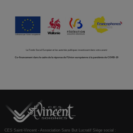
Le Fonds Social Européen et les autorités publiques investissent dans votre avenir
Co-financement dans le cadre de la réponse de l'Union européenne à la pandémie de COVID-19
CES Saint-Vincent - Association Sans But Lucratif Siège social :