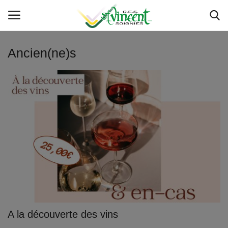
Ancien(ne)s
Accueil
Service IT
Actualités
Etat des servcies
Livres et manuels scolaires
Inscriptions
A la découverte des vins
Sponsoring 150 - 50