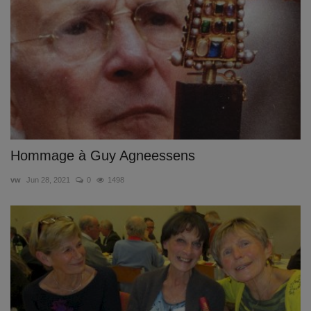
Documents
Services
Contacts
Hommage à Guy Agneessens
vw
Jun 28, 2021
0
1498