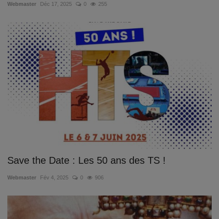
Webmaster
Déc 17, 2025
0
255
Emplois
Notre offre d'enseignement (2026)
Stages
Association des Parents
Offre d'enseignement & inscriptions
Ancien-ne-s du CES Saint-Vincent
Save the Date : Les 50 ans des TS !
Activation email
Webmaster
Fév 4, 2025
0
906
Internats