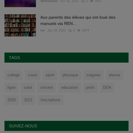
Webmaster
Avr 26, 2022
0
3457
Aux parents des élèves qui ont loué des
manuels via REN...
vw
Jun 19, 2021
0
1874
TAGS
college
cours
sport
physique
soignies
eleves
ligne
saint
vincent
education
profs
DOA
2020
2021
Inscriptions
SUIVEZ-NOUS