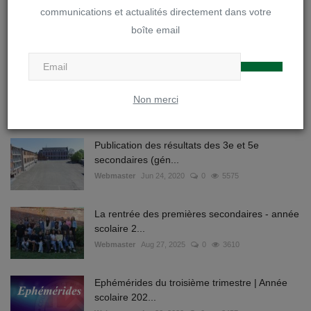
communications et actualités directement dans votre
boîte email
PUBLICATIONS POPULAIRES
Planification de la fin de l'année et adaptation
du Règ...
Non merci
vw
Mai 11, 2020
0
8511
Publication des résultats des 3e et 5e
secondaires (gén...
Webmaster
Jun 24, 2020
0
5575
La rentrée des premières secondaires - année
scolaire 2...
Webmaster
Aug 27, 2025
0
3610
Ephémérides du troisième trimestre | Année
scolaire 202...