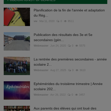
Planification de la fin de l'année et adaptation
du Règ...
vw
Mai 11, 2020
0
8511
Publication des résultats des 3e et 5e
secondaires (gén...
Webmaster
Jun 24, 2020
0
5575
La rentrée des premières secondaires - année
scolaire 2...
Webmaster
Aug 27, 2025
0
3610
Ephémérides du troisième trimestre | Année
scolaire 202...
Webmaster
Avr 26, 2022
0
3457
Aux parents des élèves qui ont loué des