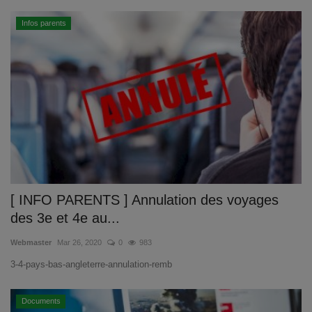
Infos parents
[ INFO PARENTS ] Annulation des voyages
des 3e et 4e au...
Webmaster
Mar 26, 2020
0
983
3-4-pays-bas-angleterre-annulation-remb
Documents