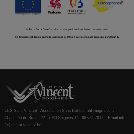
Le Fonds Social Européen et les autorités publiques investissent dans votre avenir
Co-financement dans le cadre de la réponse de l'Union européenne à la pandémie de COVID-19
CES Saint-Vincent - Association Sans But Lucratif Siège social :
Chaussée de Braine 22 - 7060 Soignies Tél. 067/34.70.00 - Email info
(at) ces-st-vincent.be