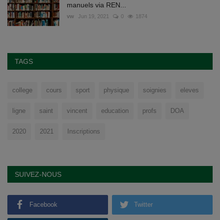
manuels via REN...
vw
Jun 19, 2021
0
1874
TAGS
college
cours
sport
physique
soignies
eleves
ligne
saint
vincent
education
profs
DOA
2020
2021
Inscriptions
SUIVEZ-NOUS
Facebook
Twitter