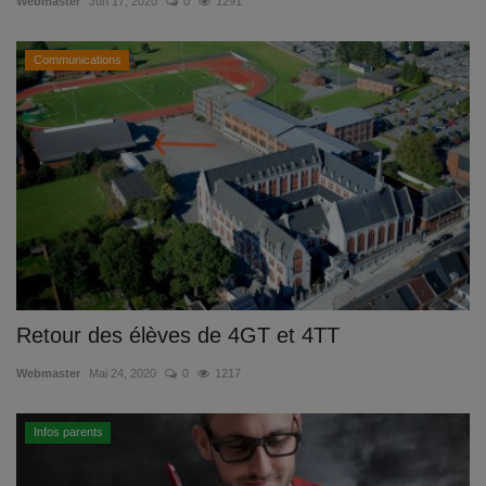
Webmaster
Jun 17, 2020
0
1291
Communications
Retour des élèves de 4GT et 4TT
Webmaster
Mai 24, 2020
0
1217
Infos parents