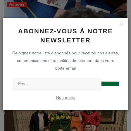
Animations
ABONNEZ-VOUS À NOTRE
NEWSLETTER
Rejoignez notre liste d'abonnés pour recevoir nos alertes,
communications et actualités directement dans votre
boîte email
Contes au Carré - 1ère I et K
Webmaster
Fév 11, 2020
0
843
Non merci
Animations