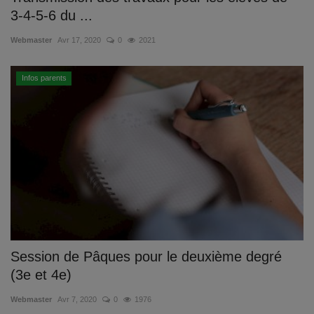
3-4-5-6 du ...
Webmaster
Avr 17, 2020
0
2021
Infos parents
Session de Pâques pour le deuxième degré
(3e et 4e)
Webmaster
Avr 7, 2020
0
1976