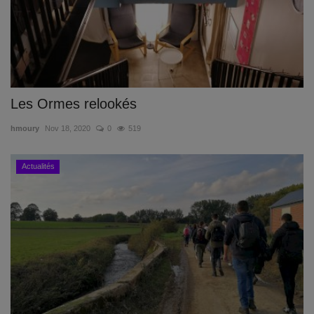
Les Ormes relookés
hmoury
Nov 18, 2020
0
519
Actualités