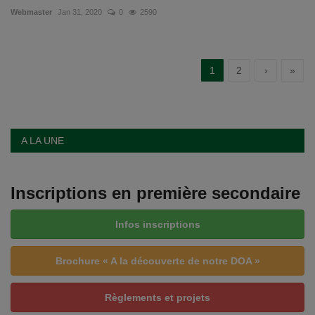
Webmaster
Jan 31, 2020
0
2590
1
2
›
»
A LA UNE
Inscriptions en première secondaire
Infos inscriptions
Brochure « A la découverte de notre DOA »
Règlements et projets