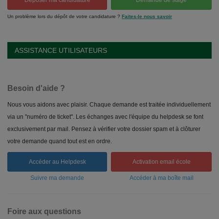
Déposer ma candidature
Demande de stage
Un problème lors du dépôt de votre candidature ?
Faites-le nous savoir
ASSISTANCE UTILISATEURS
Besoin d'aide ?
Nous vous aidons avec plaisir. Chaque demande est traitée individuellement
via un "numéro de ticket". Les échanges avec l'équipe du helpdesk se font
exclusivement par mail. Pensez à vérifier votre dossier spam et à clôturer
votre demande quand tout est en ordre.
Accéder au Helpdesk
Activation email école
Suivre ma demande
Accéder à ma boîte mail
Foire aux questions