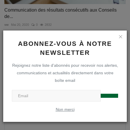
Communication des résultats consécutifs aux Conseils
de...
vw
Mai 20, 2020
0
2832
ABONNEZ-VOUS À NOTRE
COMMENTAIRES
NEWSLETTER
Nom
Rejoignez notre liste d'abonnés pour recevoir nos alertes,
communications et actualités directement dans votre
boîte email
Email
Commentaire
Non merci