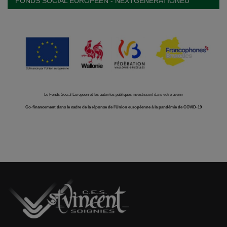
FONDS SOCIAL EUROPÉEN - NEXTGENERATIONEU
Le Fonds Social Européen et les autorités publiques investissent dans votre avenir
Co-financement dans le cadre de la réponse de l'Union européenne à la pandémie de COVID-19