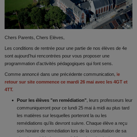
Emplois
Notre offre d'enseignement (2026)
Chers Parents, Chers Elèves,
Stages
Les conditions de rentrée pour une partie de nos élèves de 4e
sont aujourd'hui rencontrées pour vous proposer une
Association des Parents
programmation d'activités pédagogiques qui font sens.
Comme annoncé dans une précédente communication,
l
e
Offre d'enseignement & inscriptions
retour sur site commence ce mardi 26 mai avec les 4GT et
4TT.
Ancien-ne-s du CES Saint-Vincent
Pour les élèves "en remédiation"
, leurs professeurs leur
Activation email
communiqueront pour ce lundi 25 mai à midi au plus tard
les matières sur lesquelles porteront la ou les
Internats
remédiations qu'ils devront suivre. Chaque élève a reçu
son horaire de remédiation lors de la consultation de sa