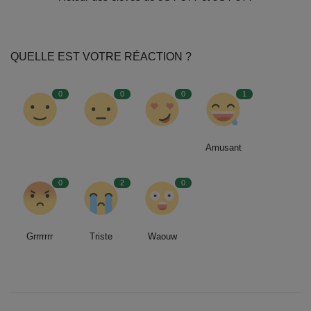
QUELLE EST VOTRE RÉACTION ?
0
0
0
1
Amusant
0
2
0
Grrrrrrr
Triste
Waouw