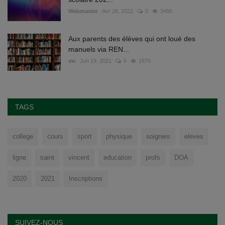
Webmaster
Avr 26, 2022
0
3456
Aux parents des élèves qui ont loué des
manuels via REN...
vw
Jun 19, 2021
0
1870
TAGS
college
cours
sport
physique
soignies
eleves
ligne
saint
vincent
education
profs
DOA
2020
2021
Inscriptions
SUIVEZ-NOUS