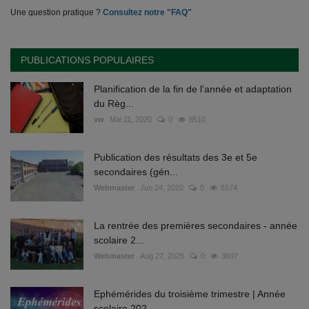
Une question pratique ?
Consultez notre "FAQ"
PUBLICATIONS POPULAIRES
Planification de la fin de l'année et adaptation
du Règ...
vw
Mai 11, 2020
0
8510
Publication des résultats des 3e et 5e
secondaires (gén...
Webmaster
Jun 24, 2020
0
5574
La rentrée des premières secondaires - année
scolaire 2...
Webmaster
Aug 27, 2025
0
3607
Ephémérides du troisième trimestre | Année
scolaire 202...