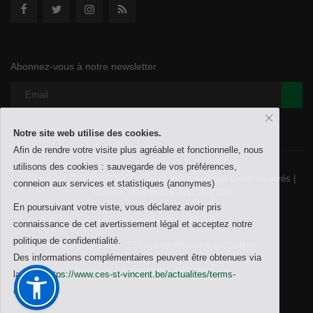
Abonnez-vous à notre newsletter
Notre site web utilise des cookies.
Afin de rendre votre visite plus agréable et fonctionnelle, nous
utilisons des cookies : sauvegarde de vos préférences,
Copyright © 1999-2026 CES Saint-Vincent - Tous droits réservés |
conneion aux services et statistiques (anonymes)
Numéro d'entreprise 0411.074.023
En poursuivant votre viste, vous déclarez avoir pris
Conditions d'utilisation
RGPD
connaissance de cet avertissement légal et acceptez notre
politique de confidentialité.
Livre anniversaire - 150 ans de fondation du Collège
Des informations complémentaires peuvent être obtenues via
Assistance technique
Notre histoire
la page
https://www.ces-st-vincent.be/actualites/terms-
conditions