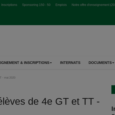
Inscriptions
Sponsoring 150 - 50
Emplois
Notre offre d'enseignement (2
IGNEMENT & INSCRIPTIONS
INTERNATS
DOCUMENTS
T - mai 2020
élèves de 4e GT et TT -
I