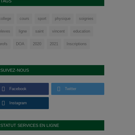
TAGS
college
cours
sport
physique
soignies
eleves
ligne
saint
vincent
education
profs
DOA
2020
2021
Inscriptions
SUIVEZ-NOUS
Facebook
Twitter
Instagram
STATUT SERVICES EN LIGNE