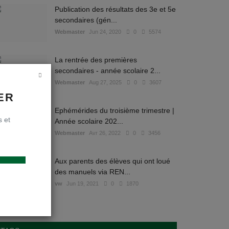
Publication des résultats des 3e et 5e
secondaires (gén...
Webmaster
Jun 24, 2020
0
5574
La rentrée des premières
secondaires - année scolaire 2...
Webmaster
Aug 27, 2025
0
3607
ER
Ephémérides du troisième trimestre |
s et
Année scolaire 202...
Webmaster
Avr 26, 2022
0
3456
Aux parents des élèves qui ont loué
des manuels via REN...
vw
Jun 19, 2021
0
1870