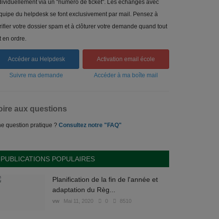
dividuellement via un "numéro de ticket". Les échanges avec
équipe du helpdesk se font exclusivement par mail. Pensez à
rifier votre dossier spam et à clôturer votre demande quand tout
t en ordre.
Accéder au Helpdesk
Activation email école
Suivre ma demande
Accéder à ma boîte mail
oire aux questions
e question pratique ?
Consultez notre "FAQ"
PUBLICATIONS POPULAIRES
Planification de la fin de l'année et
adaptation du Règ...
vw
Mai 11, 2020
0
8510