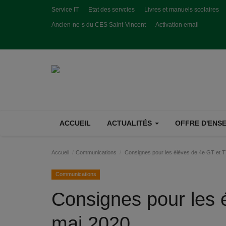
Service IT
Etat des servcies
Livres et manuels scolaires
Ancien-ne-s du CES Saint-Vincent
Activation email
ACCUEIL
ACTUALITÉS
OFFRE D'ENSE
Accueil
Communications
Consignes pour les élèves de 4e GT et T
Communications
Consignes pour les 
mai 2020