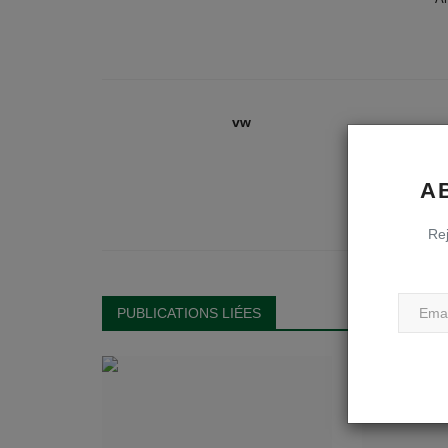
vw
A
Rej
PUBLICATIONS LIÉES