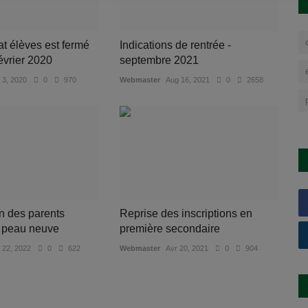
at élèves est fermé
Indications de rentrée -
évrier 2020
septembre 2021
 3, 2020
0
970
Webmaster
Aug 16, 2021
0
2658
on des parents
Reprise des inscriptions en
t peau neuve
première secondaire
 22, 2022
0
622
Webmaster
Avr 20, 2021
0
904