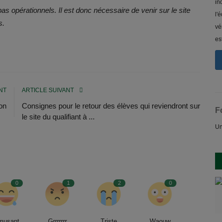
in
s opérationnels. Il est donc nécessaire de venir sur le site
l'
s.
vé
es
NT
ARTICLE SUIVANT
on
Consignes pour le retour des élèves qui reviendront sur
F
le site du qualifiant à ...
Un
0
1
2
0
musant
Grrrrrrr
Triste
Waouw