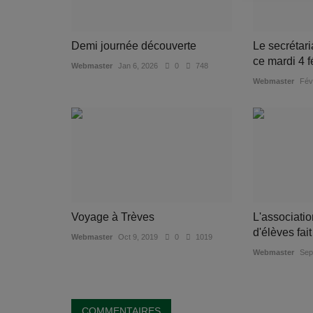
Demi journée découverte
Le secrétari
ce mardi 4 f
Webmaster
Jan 6, 2026
0
748
Webmaster
Fév
Voyage à Trèves
L'associati
d'élèves fai
Webmaster
Oct 9, 2019
0
1019
Webmaster
Sep
COMMENTAIRES