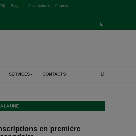
026)
Stages
Association des Parents
SERVICES
CONTACTS
A LA UNE
nscriptions en première