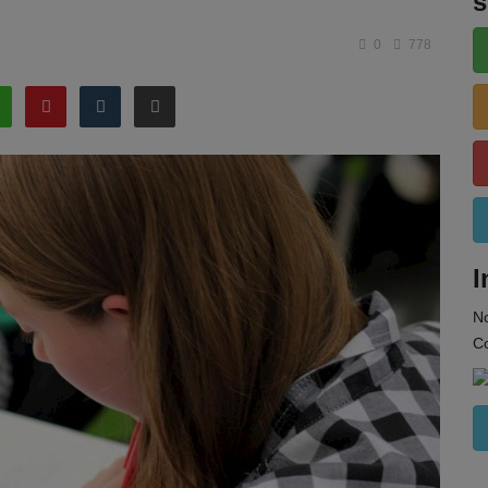
s
0
778
I
N
Co