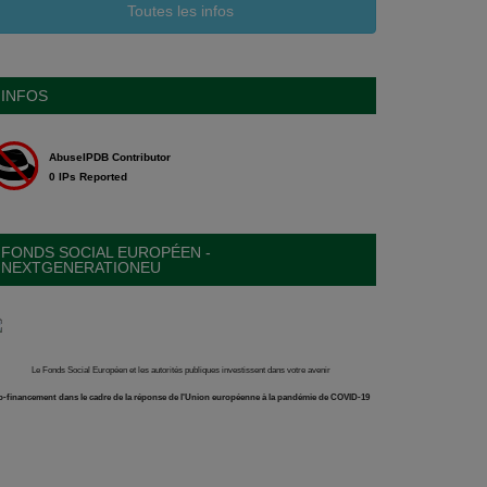
Toutes les infos
INFOS
FONDS SOCIAL EUROPÉEN -
NEXTGENERATIONEU
Le Fonds Social Européen et les autorités publiques investissent dans votre avenir
-financement dans le cadre de la réponse de l'Union européenne à la pandémie de COVID-19