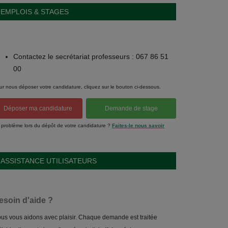
EMPLOIS & STAGES
Contactez le secrétariat professeurs : 067 86 51
00
ur nous déposer votre candidature, cliquez sur le bouton ci-dessous.
Déposer ma candidature
Demande de stage
 problème lors du dépôt de votre candidature ?
Faites-le nous savoir
ASSISTANCE UTILISATEURS
esoin d'aide ?
us vous aidons avec plaisir. Chaque demande est traitée