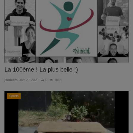
La 100ème ! La plus belle :)
jscheers
Avr 20, 2020
0
1048
Sports