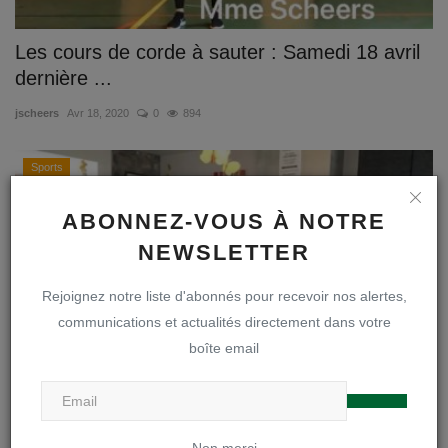
Les cours de corde à sauter : Samedi 18 avril
dernière ...
jscheers
Avr 18, 2020
0
894
Sports
ABONNEZ-VOUS À NOTRE
NEWSLETTER
Rejoignez notre liste d'abonnés pour recevoir nos alertes,
communications et actualités directement dans votre
boîte email
Vendredi 17 avril Routine matinale
(renforcement) avec ...
Non merci