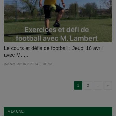
Le cours et défis de football : Jeudi 16 avril
avec M. ...
jscheers
Avr 16, 2020
0
783
1
2
›
»
A LA UNE