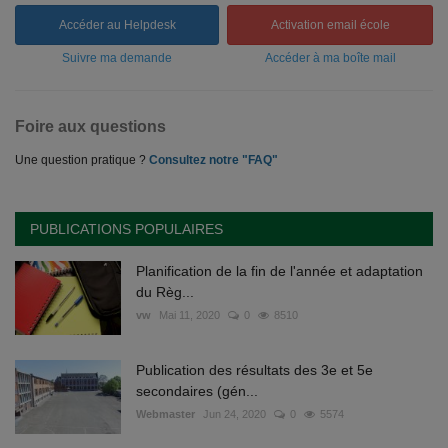
Accéder au Helpdesk
Activation email école
Suivre ma demande
Accéder à ma boîte mail
Foire aux questions
Une question pratique ?
Consultez notre "FAQ"
PUBLICATIONS POPULAIRES
Planification de la fin de l'année et adaptation
du Règ...
vw
Mai 11, 2020
0
8510
Publication des résultats des 3e et 5e
secondaires (gén...
Webmaster
Jun 24, 2020
0
5574