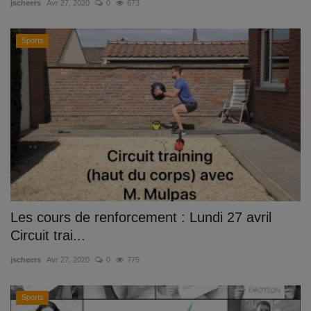
jscheers
Avr 27, 2020
0
673
Sports
Les cours de renforcement : Lundi 27 avril
Circuit trai...
jscheers
Avr 27, 2020
0
775
Sports