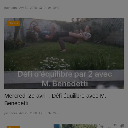
jscheers
Avr 30, 2020
0
1049
Sports
Mercredi 29 avril : Défi équilibre avec M.
Benedetti
jscheers
Avr 29, 2020
0
799