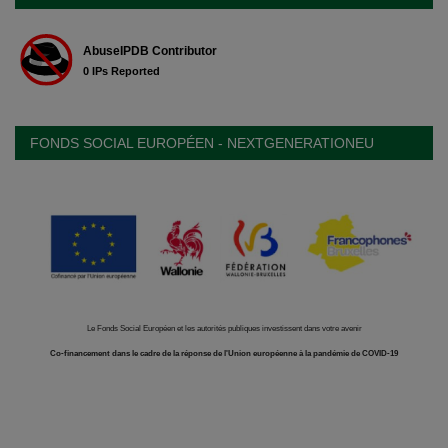
FONDS SOCIAL EUROPÉEN - NEXTGENERATIONEU
Le Fonds Social Européen et les autorités publiques investissent dans votre avenir
Co-financement dans le cadre de la réponse de l'Union européenne à la pandémie de COVID-19