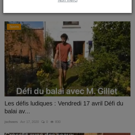
jscheers
Avr 17, 2020
0
774
Sports
Les défis ludiques : Vendredi 17 avril Défi du
balai av...
jscheers
Avr 17, 2020
0
830