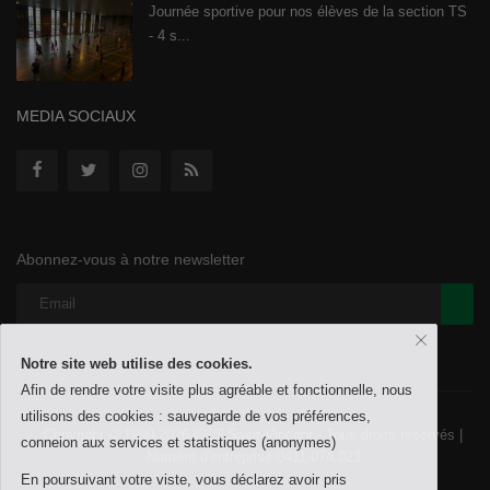
Journée sportive pour nos élèves de la section TS
- 4 s...
MEDIA SOCIAUX
Abonnez-vous à notre newsletter
Notre site web utilise des cookies.
Afin de rendre votre visite plus agréable et fonctionnelle, nous
utilisons des cookies : sauvegarde de vos préférences,
Copyright © 1999-2026 CES Saint-Vincent - Tous droits réservés |
conneion aux services et statistiques (anonymes)
Numéro d'entreprise 0411.074.023
En poursuivant votre viste, vous déclarez avoir pris