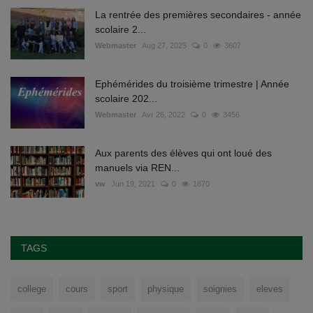
La rentrée des premières secondaires - année
scolaire 2...
Webmaster
Aug 27, 2025
0
3607
Ephémérides du troisième trimestre | Année
scolaire 202...
Webmaster
Avr 26, 2022
0
3456
Aux parents des élèves qui ont loué des
manuels via REN...
vw
Jun 19, 2021
0
1870
TAGS
college
cours
sport
physique
soignies
eleves