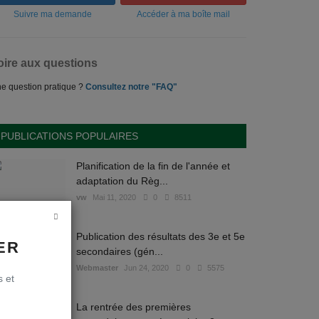
Suivre ma demande
Accéder à ma boîte mail
oire aux questions
e question pratique ?
Consultez notre "FAQ"
PUBLICATIONS POPULAIRES
Planification de la fin de l'année et
adaptation du Règ...
vw
Mai 11, 2020
0
8511
Publication des résultats des 3e et 5e
ER
secondaires (gén...
Webmaster
Jun 24, 2020
0
5575
s et
La rentrée des premières