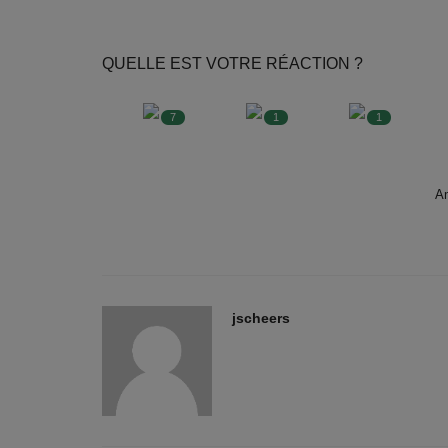
QUELLE EST VOTRE RÉACTION ?
7
1
1
A
jscheers