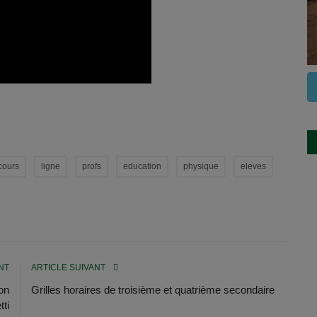
cours
ligne
profs
education
physique
eleves
NT
ARTICLE SUIVANT
lon
Grilles horaires de troisième et quatrième secondaire
ti