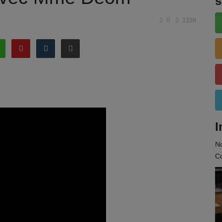
s
0
1338
I
N
Co