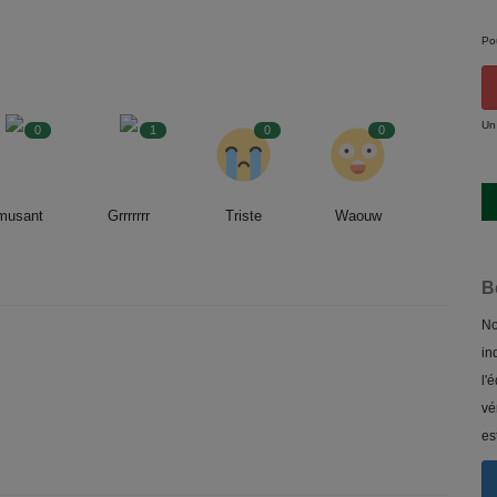
Po
Un
0
1
0
0
musant
Grrrrrrr
Triste
Waouw
B
No
in
l'
vé
es