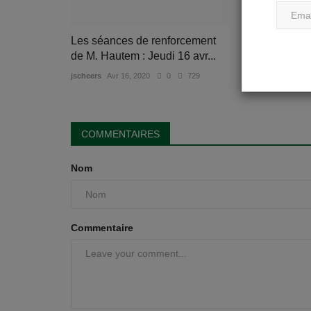
Les séances de renforcement
Les cours et
de M. Hautem : Jeudi 16 avr...
Lundi 13 avri
jscheers
Avr 16, 2020
0
729
jscheers
Avr 13
COMMENTAIRES
Nom
Commentaire