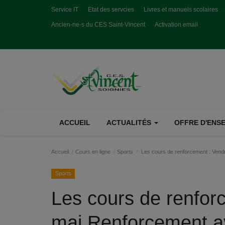
Service IT
Etat des servcies
Livres et manuels scolaires
Ancien-ne-s du CES Saint-Vincent
Activation email
ACCUEIL
ACTUALITÉS
OFFRE D'ENSE
Accueil
Cours en ligne
Sports
Les cours de renforcement : Ven
Sports
Les cours de renfor
mai Renforcement 