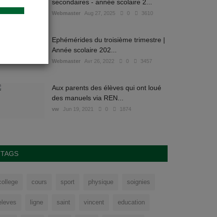
secondaires - année scolaire 2...
Webmaster
Aug 27, 2025
0
3610
Ephémérides du troisième trimestre |
Année scolaire 202...
Webmaster
Avr 26, 2022
0
3457
Aux parents des élèves qui ont loué
des manuels via REN...
vw
Jun 19, 2021
0
1874
TAGS
college
cours
sport
physique
soignies
eleves
ligne
saint
vincent
education