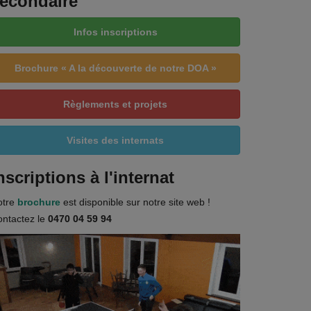
econdaire
Infos inscriptions
Brochure « A la découverte de notre DOA »
Règlements et projets
Visites des internats
nscriptions à l'internat
otre
brochure
est disponible sur notre site web !
ntactez le
0470 04 59 94