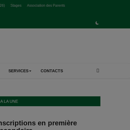
026)
Stages
Association des Parents
SERVICES
CONTACTS
A LA UNE
nscriptions en première