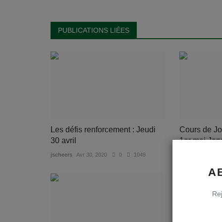
PUBLICATIONS LIÉES
Les défis renforcement : Jeudi
Cours de Jo
30 avril
1er mai Jon
jscheers
Avr 30, 2020
0
1049
jscheers
Mai 1,
A
Rej