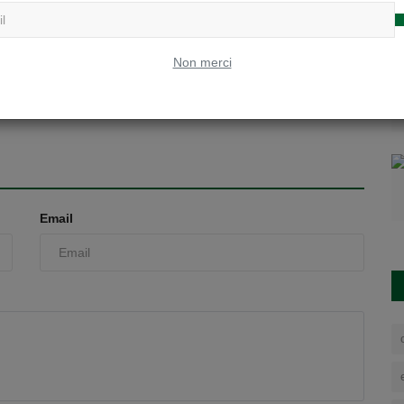
 défis de Jonglage :
Les cours de renforcement :
Non merci
l Jongler...
Lundi 27 avril Circuit trai...
, 2020
0
762
jscheers
Avr 27, 2020
0
778
Email