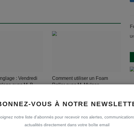
F
Un
nglage : Vendredi
Comment utiliser un Foam
glage avec M. B...
Roller avec M. Mulpas
 2020
0
957
jscheers
Avr 4, 2020
0
703
BONNEZ-VOUS À NOTRE NEWSLETT
oignez notre liste d'abonnés pour recevoir nos alertes, communication
actualités directement dans votre boîte email