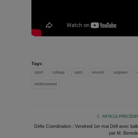
Tags:
sport
college
saint
vincent
soignies
renforcement
ARTICLE PRÉCÉDE
Défis Coordination : Vendredi 1er mai Défi avec bal
par M. Benedet