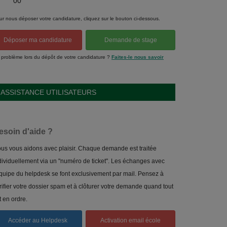
00
ur nous déposer votre candidature, cliquez sur le bouton ci-dessous.
Déposer ma candidature
Demande de stage
 problème lors du dépôt de votre candidature ?
Faites-le nous savoir
ASSISTANCE UTILISATEURS
esoin d'aide ?
us vous aidons avec plaisir. Chaque demande est traitée
dividuellement via un "numéro de ticket". Les échanges avec
équipe du helpdesk se font exclusivement par mail. Pensez à
rifier votre dossier spam et à clôturer votre demande quand tout
t en ordre.
Accéder au Helpdesk
Activation email école