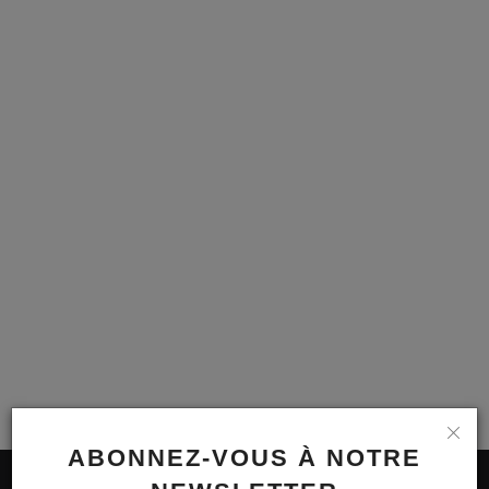
Emplois
Notre offre d'enseignement (2026)
Stages
Association des Parents
Offre d'enseignement & inscriptions
Ancien-ne-s du CES Saint-Vincent
Activation email
Internats
ABONNEZ-VOUS À NOTRE