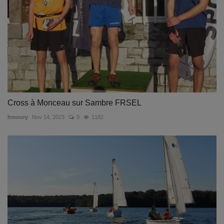
Cross à Monceau sur Sambre FRSEL
hmoury
Nov 14, 2023
0
1182