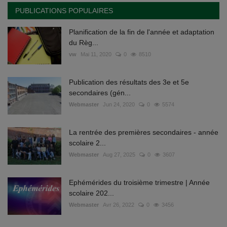
PUBLICATIONS POPULAIRES
Planification de la fin de l'année et adaptation
du Règ...
vw
Mai 11, 2020
0
8510
Publication des résultats des 3e et 5e
secondaires (gén...
Webmaster
Jun 24, 2020
0
5574
La rentrée des premières secondaires - année
scolaire 2...
Webmaster
Aug 27, 2025
0
3607
Ephémérides du troisième trimestre | Année
scolaire 202...
Webmaster
Avr 26, 2022
0
3456