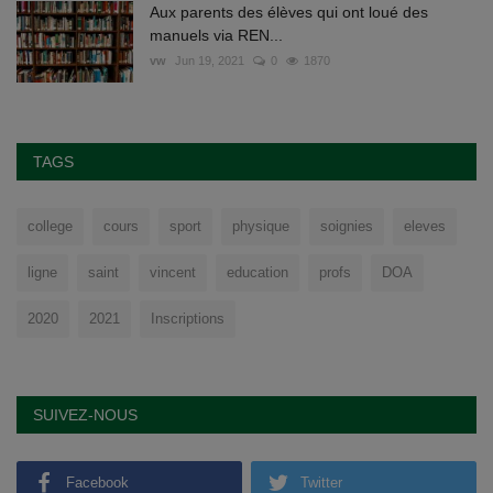
Aux parents des élèves qui ont loué des
manuels via REN...
vw
Jun 19, 2021
0
1870
TAGS
college
cours
sport
physique
soignies
eleves
ligne
saint
vincent
education
profs
DOA
2020
2021
Inscriptions
SUIVEZ-NOUS
Facebook
Twitter