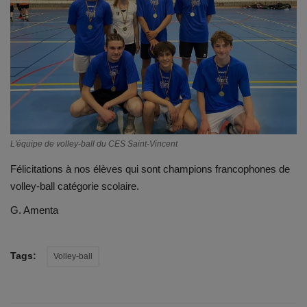
Emplois
Notre offre d'enseignement (2026)
Stages
Association des Parents
L'équipe de volley-ball du CES Saint-Vincent
Félicitations à nos élèves qui sont champions francophones de
Offre d'enseignement & inscriptions
volley-ball catégorie scolaire.
Ancien-ne-s du CES Saint-Vincent
G. Amenta
Activation email
Tags:
Volley-ball
Internats