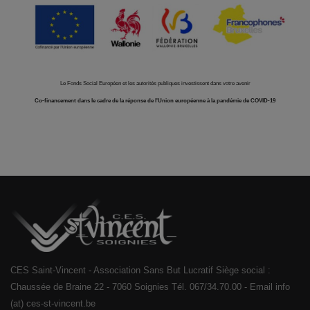
Le Fonds Social Européen et les autorités publiques investissent dans votre avenir
Co-financement dans le cadre de la réponse de l'Union européenne à la pandémie de COVID-19
CES Saint-Vincent - Association Sans But Lucratif Siège social :
Chaussée de Braine 22 - 7060 Soignies Tél. 067/34.70.00 - Email info
(at) ces-st-vincent.be