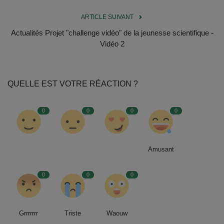
Documents
ARTICLE SUIVANT
Services
Actualités Projet "challenge vidéo" de la jeunesse scientifique -
Vidéo 2
Contacts
QUELLE EST VOTRE RÉACTION ?
0
0
0
0
Amusant
0
0
0
Grrrrrrr
Triste
Waouw