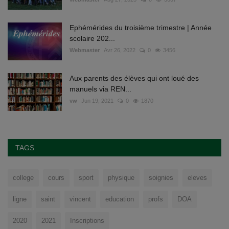
Ephémérides du troisième trimestre | Année
scolaire 202...
Webmaster
Avr 26, 2022
0
3456
Aux parents des élèves qui ont loué des
manuels via REN...
vw
Jun 19, 2021
0
1870
TAGS
college
cours
sport
physique
soignies
eleves
ligne
saint
vincent
education
profs
DOA
2020
2021
Inscriptions