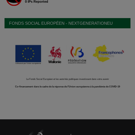
FONDS SOCIAL EUROPÉEN - NEXTGENERATIONEU
Le Fonds Social Européen et les autorités publiques investissent dans votre avenir
Co-financement dans le cadre de la réponse de l'Union européenne à la pandémie de COVID-19