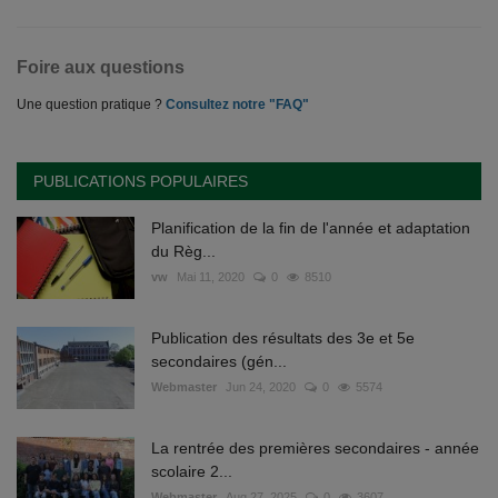
Foire aux questions
Une question pratique ?
Consultez notre "FAQ"
PUBLICATIONS POPULAIRES
Planification de la fin de l'année et adaptation
du Règ...
vw
Mai 11, 2020
0
8510
Publication des résultats des 3e et 5e
secondaires (gén...
Webmaster
Jun 24, 2020
0
5574
La rentrée des premières secondaires - année
scolaire 2...
Webmaster
Aug 27, 2025
0
3607