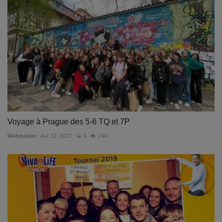
Voyage à Prague des 5-6 TQ et 7P
Webmaster
Avr 22, 2022
0
244