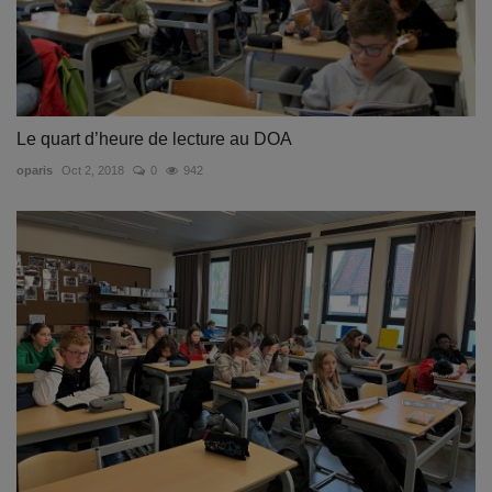
Le quart d’heure de lecture au DOA
oparis
Oct 2, 2018
0
942