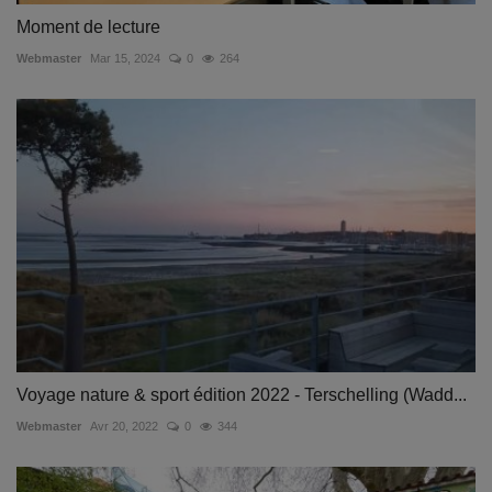
Moment de lecture
Webmaster
Mar 15, 2024
0
264
Voyage nature & sport édition 2022 - Terschelling (Wadd...
Webmaster
Avr 20, 2022
0
344