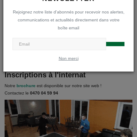
Infos inscriptions
Rejoignez notre liste d'abonnés pour recevoir nos alertes,
communications et actualités directement dans votre
Brochure « A la découverte de notre DOA »
boîte email
Règlements et projets
Non merci
Visites des internats
Inscriptions à l'internat
Notre
brochure
est disponible sur notre site web !
Contactez le
0470 04 59 94