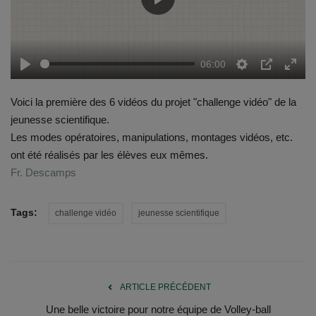
Play
Emplois
06:00
Notre offre d'enseignement (2026)
Play
Settings
PIP
Enter
fulls
Voici la première des 6 vidéos du projet "challenge vidéo" de la
Stages
jeunesse scientifique.
Les modes opératoires, manipulations, montages vidéos, etc.
Association des Parents
ont été réalisés par les élèves eux mêmes.
Fr. Descamps
Offre d'enseignement & inscriptions
Ancien-ne-s du CES Saint-Vincent
Tags:
challenge vidéo
jeunesse scientifique
Activation email
Internats
ARTICLE PRÉCÉDENT
Une belle victoire pour notre équipe de Volley-ball