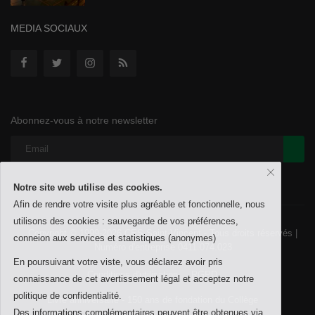
MEDIA SOCIAUX
Abonnez-vous à notre newsletter
Notre site web utilise des cookies.
Afin de rendre votre visite plus agréable et fonctionnelle, nous
utilisons des cookies : sauvegarde de vos préférences,
Copyright © 1999-2026 CES Saint-Vincent - Tous droits réservés |
conneion aux services et statistiques (anonymes)
Numéro d'entreprise 0411.074.023
En poursuivant votre viste, vous déclarez avoir pris
Conditions d'utilisation
RGPD
connaissance de cet avertissement légal et acceptez notre
politique de confidentialité.
Livre anniversaire - 150 ans de fondation du Collège
Des informations complémentaires peuvent être obtenues via