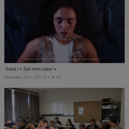
Suva / « Sur mon cœur »
Webmaster
Déc 1, 2020
0
499