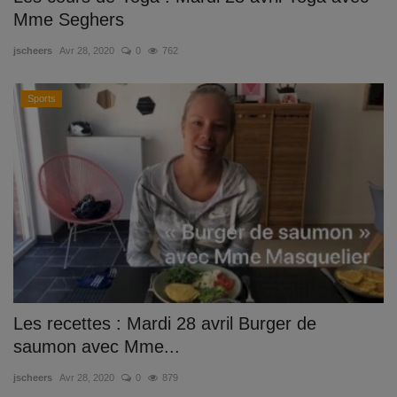
Mme Seghers
jscheers
Avr 28, 2020
0
762
Sports
Les recettes : Mardi 28 avril Burger de
saumon avec Mme...
jscheers
Avr 28, 2020
0
879