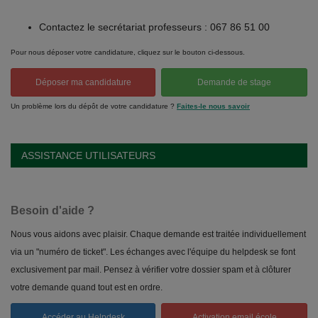
Contactez le secrétariat professeurs : 067 86 51 00
Pour nous déposer votre candidature, cliquez sur le bouton ci-dessous.
Déposer ma candidature
Demande de stage
Un problème lors du dépôt de votre candidature ?
Faites-le nous savoir
ASSISTANCE UTILISATEURS
Besoin d'aide ?
Nous vous aidons avec plaisir. Chaque demande est traitée individuellement
via un "numéro de ticket". Les échanges avec l'équipe du helpdesk se font
exclusivement par mail. Pensez à vérifier votre dossier spam et à clôturer
votre demande quand tout est en ordre.
Accéder au Helpdesk
Activation email école