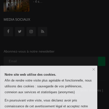
- 4 s...
MEDIA SOCIAUX
Abonnez-vous à notre newsletter
Notre site web utilise des cookies.
Afin de rendre votre visite plus agréable et fonctionnelle, nous
utilisons des cookies : sauvegarde de vos préférences,
Copyright © 1999-2026 CES Saint-Vincent - Tous droits réservés |
conneion aux services et statistiques (anonymes)
Numéro d'entreprise 0411.074.023
En poursuivant votre viste, vous déclarez avoir pris
Conditions d'utilisation
RGPD
connaissance de cet avertissement légal et acceptez notre