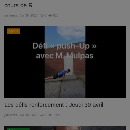
cours de R...
jscheers
Avr 30, 2020
0
928
Sports
Les défis renforcement : Jeudi 30 avril
jscheers
Avr 30, 2020
0
1049