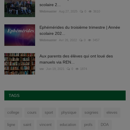
scolaire 2...
Webmaster
Aug 27, 2025
0
3610
Ephémérides du troisième trimestre | Année
scolaire 202...
Webmaster
Avr 26, 2022
0
3457
Aux parents des élèves qui ont loué des
manuels via REN...
vw
Jun 19, 2021
0
1874
TAGS
college
cours
sport
physique
soignies
eleves
ligne
saint
vincent
education
profs
DOA