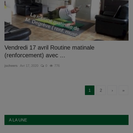
Vendredi 17 avril Routine matinale
(renforcement) avec ...
jscheers
Avr 17, 2020
0
776
1
2
›
»
A LA UNE