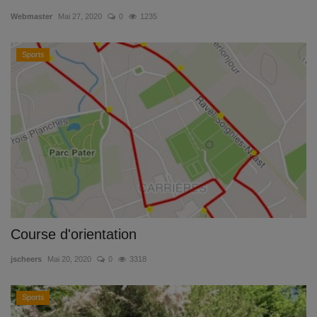
Webmaster
Mai 27, 2020
0
1235
Emplois
Sports
Notre offre d'enseignement (2026)
Stages
Association des Parents
Offre d'enseignement & inscriptions
Ancien-ne-s du CES Saint-Vincent
Course d'orientation
Activation email
jscheers
Mai 20, 2020
0
3318
Internats
Sports