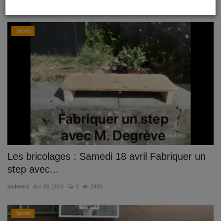
jscheers
Avr 20, 2020
0
1051
Sports
Les bricolages : Samedi 18 avril Fabriquer un
step avec...
jscheers
Avr 18, 2020
0
2939
Sports