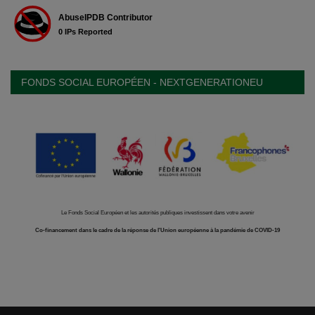
FONDS SOCIAL EUROPÉEN - NEXTGENERATIONEU
Le Fonds Social Européen et les autorités publiques investissent dans votre avenir
Co-financement dans le cadre de la réponse de l'Union européenne à la pandémie de COVID-19