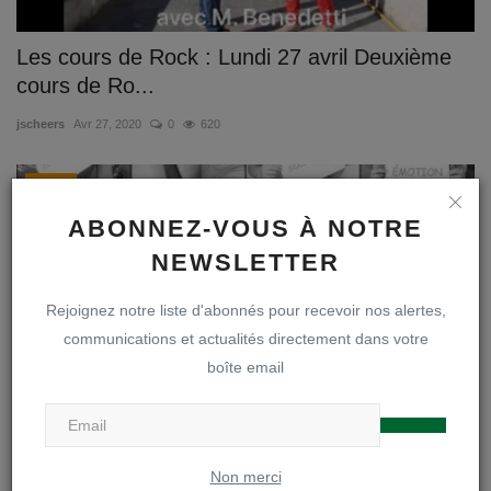
Les cours de Rock : Lundi 27 avril Deuxième
cours de Ro...
jscheers
Avr 27, 2020
0
620
Sports
ABONNEZ-VOUS À NOTRE
NEWSLETTER
Rejoignez notre liste d'abonnés pour recevoir nos alertes,
communications et actualités directement dans votre
boîte email
La 100ème ! La plus belle :)
Non merci