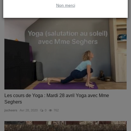
Non merci
jscheers
Avr 15, 2020
0
754
Les cours de Yoga : Mardi 28 avril Yoga avec Mme
Seghers
jscheers
Avr 28, 2020
0
762