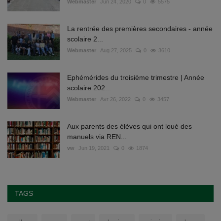
Webmaster
Jun 24, 2020
0
5575
La rentrée des premières secondaires - année
scolaire 2...
Webmaster
Aug 27, 2025
0
3610
Ephémérides du troisième trimestre | Année
scolaire 202...
Webmaster
Avr 26, 2022
0
3457
Aux parents des élèves qui ont loué des
manuels via REN...
vw
Jun 19, 2021
0
1874
TAGS