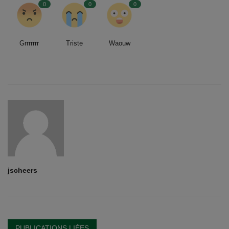
0
0
0
Grrrrrrr
Triste
Waouw
jscheers
PUBLICATIONS LIÉES