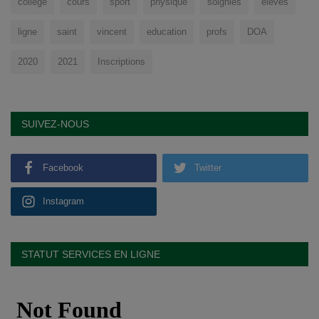
college
cours
sport
physique
soignies
eleves
ligne
saint
vincent
education
profs
DOA
2020
2021
Inscriptions
SUIVEZ-NOUS
Facebook
Twitter
Instagram
STATUT SERVICES EN LIGNE