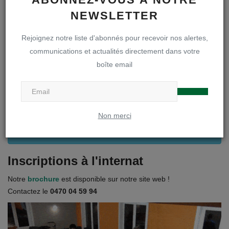
NEWSLETTER
Inscriptions en première secondaire
Rejoignez notre liste d'abonnés pour recevoir nos alertes,
communications et actualités directement dans votre
Infos inscriptions
boîte email
Brochure « A la découverte de notre DOA »
Règlements et projets
Non merci
Visites des internats
Inscriptions à l'internat
Notre
brochure
est disponible sur notre site web !
Contactez le
0470 04 59 94