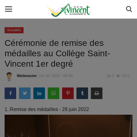
Actualités
Cérémonie de remise des
Accueil
médailles au Collège Saint-
Service IT
Vincent 1er degré
Actualités
Webmaster
Jun 30, 2022 - 08:45
0
1521
Etat des servcies
Livres et manuels scolaires
1. Remise des médailles - 28 juin 2022
Inscriptions
Sponsoring 150 - 50