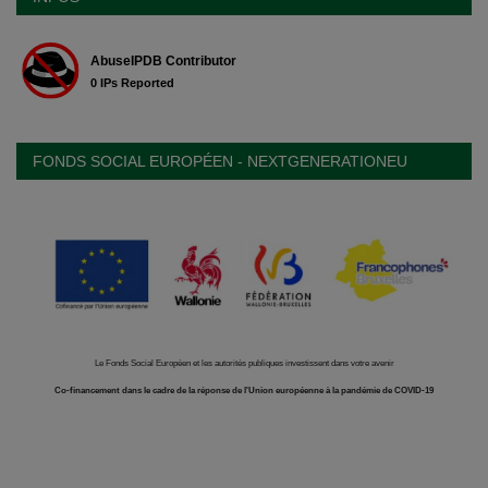
FONDS SOCIAL EUROPÉEN - NEXTGENERATIONEU
Le Fonds Social Européen et les autorités publiques investissent dans votre avenir
Co-financement dans le cadre de la réponse de l'Union européenne à la pandémie de COVID-19