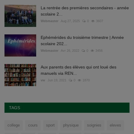
La rentrée des premières secondaires - année
scolaire 2...
Webmaster
Aug 27, 2025
0
3607
Ephémérides du troisième trimestre | Année
scolaire 202...
Webmaster
Avr 26, 2022
0
3456
Aux parents des élèves qui ont loué des
manuels via REN...
vw
Jun 19, 2021
0
1870
TAGS
college
cours
sport
physique
soignies
eleves