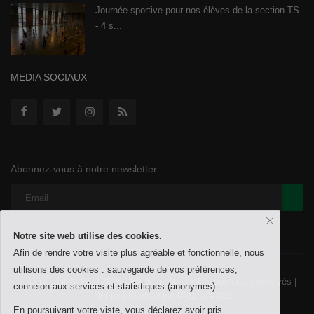
Journée sportive pour nos élèves de la section TS
- 4 s...
MEDIA SOCIAUX
Abonnez-vous à notre newsletter
Notre site web utilise des cookies.
Afin de rendre votre visite plus agréable et fonctionnelle, nous
utilisons des cookies : sauvegarde de vos préférences,
Copyright © 1999-2026 CES Saint-Vincent - Tous droits réservés |
conneion aux services et statistiques (anonymes)
Numéro d'entreprise 0411.074.023
En poursuivant votre viste, vous déclarez avoir pris