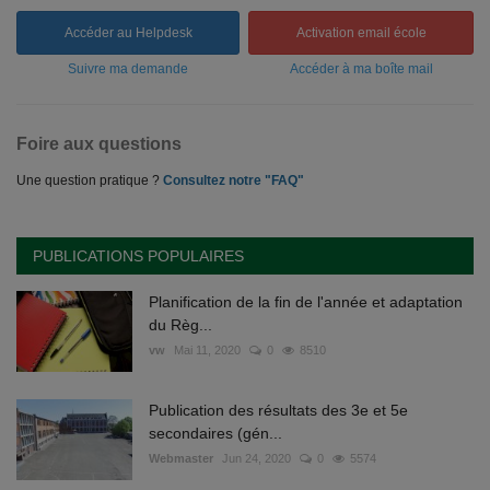
Accéder au Helpdesk
Activation email école
Suivre ma demande
Accéder à ma boîte mail
Foire aux questions
Une question pratique ?
Consultez notre "FAQ"
PUBLICATIONS POPULAIRES
Planification de la fin de l'année et adaptation
du Règ...
vw
Mai 11, 2020
0
8510
Publication des résultats des 3e et 5e
secondaires (gén...
Webmaster
Jun 24, 2020
0
5574