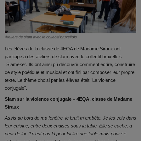
Emplois
Notre offre d'enseignement (2026)
Ateliers de slam avec le collectif bruxellois
Stages
Les élèves de la classe de 4EQA de Madame Siraux ont
participé à des ateliers de slam avec le collectif bruxellois
Association des Parents
"Slameke". Ils ont ainsi pû découvrir comment écrire, construire
ce style poétique et musical et ont fini par composer leur propre
Offre d'enseignement & inscriptions
texte. Le thème choisi par les élèves était "La violence
conjugale".
Ancien-ne-s du CES Saint-Vincent
Slam sur la violence conjugale – 4EQA, classe de Madame
Siraux
Activation email
Assis au bord de ma fenêtre, le bruit m’embête. Je les vois dans
leur cuisine, entre deux chaises sous la table. Elle se cache, a
Internats
peur de lui. Il n’est pas là pour lui lire une fable mais pour se