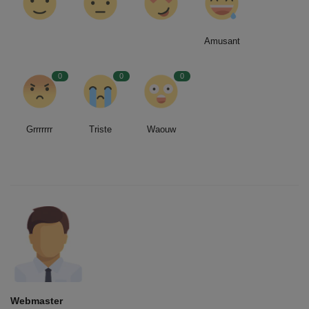
Amusant
0
0
0
Grrrrrrr
Triste
Waouw
Webmaster