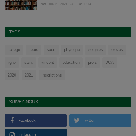
vw
Jun 19, 2021
0
1874
TAGS
college
cours
sport
physique
soignies
eleves
ligne
saint
vincent
education
profs
DOA
2020
2021
Inscriptions
SUIVEZ-NOUS
Facebook
Twitter
Instagram