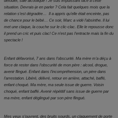
défouler, sale alcoolique ! Je suis impuissant face à cette
Documents
situation. Devrais-je en parler ? Cela fait quelques mois que la
relation s’est dégradée… Il a appris qu’elle était enceinte, pas
Services
de chance pour le bébé… Ce soir, Marc a vidé l’absinthe. Il lui
met une claque, la couche sur le clic-clac. Elle le repousse donc
Contacts
il prend un cric et puis clac! Ce n’est pas l’entracte mais la fin du
spectacle !
Enfant défavorisé, 7 ans dans l’obscurité. Ma mère m’a déçu à
force de rester dans l’obscurité de mon père : alcool, drogue,
avenir flingué. Enfant dans l’incompréhension, un père dans
l’arrestation. Libéré, délivré, retour en arrière, attaché, baffé,
enfant choqué. Ma mère, ma seule issue de guerre. Voisin
choqué, enfant baffé. Avenir répétitif sans issue de guerre par
ma mère, enfant déglingué par son père flingué.
Mes yeux s’ouvrent, des bruits sourds, un claquement de porte