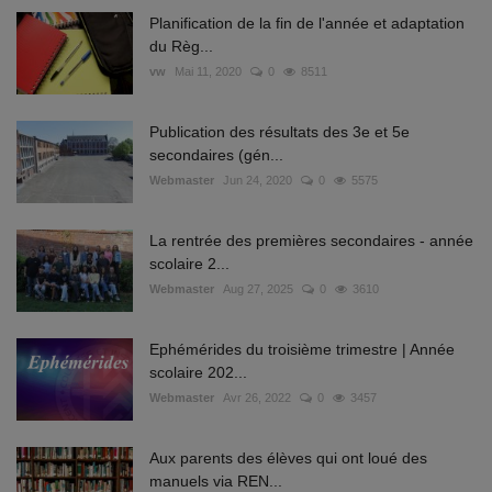
Planification de la fin de l'année et adaptation
du Règ...
vw
Mai 11, 2020
0
8511
Publication des résultats des 3e et 5e
secondaires (gén...
Webmaster
Jun 24, 2020
0
5575
La rentrée des premières secondaires - année
scolaire 2...
Webmaster
Aug 27, 2025
0
3610
Ephémérides du troisième trimestre | Année
scolaire 202...
Webmaster
Avr 26, 2022
0
3457
Aux parents des élèves qui ont loué des
manuels via REN...