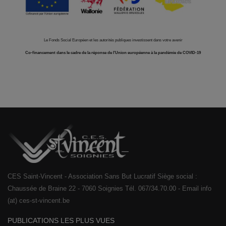
Le Fonds Social Européen et les autorités publiques investissent dans votre avenir
Co-financement dans le cadre de la réponse de l'Union européenne à la pandémie de COVID-19
CES Saint-Vincent - Association Sans But Lucratif Siège social :
Chaussée de Braine 22 - 7060 Soignies Tél. 067/34.70.00 - Email info
(at) ces-st-vincent.be
PUBLICATIONS LES PLUS VUES