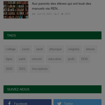
Aux parents des élèves qui ont loué des
manuels via REN...
vw
Jun 19, 2021
0
1874
TAGS
college
cours
sport
physique
soignies
eleves
ligne
saint
vincent
education
profs
DOA
2020
2021
Inscriptions
SUIVEZ-NOUS
Facebook
Twitter