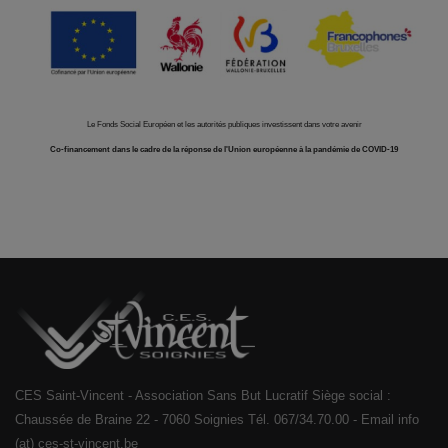
Le Fonds Social Européen et les autorités publiques investissent dans votre avenir
Co-financement dans le cadre de la réponse de l'Union européenne à la pandémie de COVID-19
CES Saint-Vincent - Association Sans But Lucratif Siège social :
Chaussée de Braine 22 - 7060 Soignies Tél. 067/34.70.00 - Email info
(at) ces-st-vincent.be