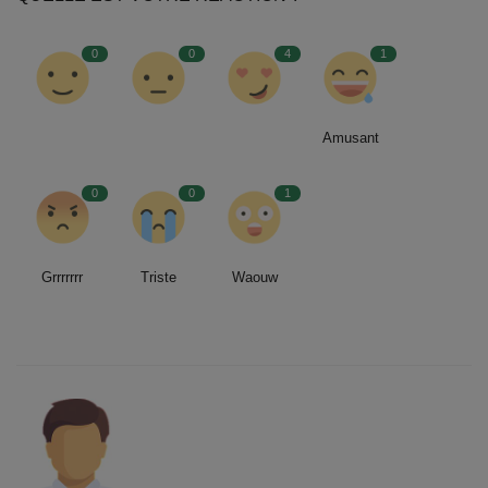
0
0
4
1
Amusant
0
0
1
Grrrrrrr
Triste
Waouw