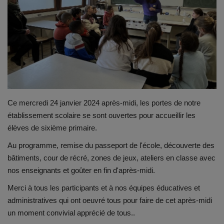
Emplois
Notre offre d'enseignement (2026)
Stages
Association des Parents
Ce mercredi 24 janvier 2024 après-midi, les portes de notre
établissement scolaire se sont ouvertes pour accueillir les
Offre d'enseignement & inscriptions
élèves de sixième primaire.
Au programme, remise du passeport de l'école, découverte des
Ancien-ne-s du CES Saint-Vincent
bâtiments, cour de récré, zones de jeux, ateliers en classe avec
nos enseignants et goûter en fin d'après-midi.
Activation email
Merci à tous les participants et à nos équipes éducatives et
administratives qui ont oeuvré tous pour faire de cet après-midi
Internats
un moment convivial apprécié de tous..