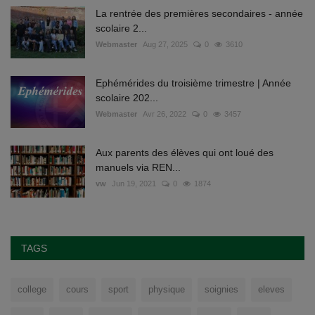
La rentrée des premières secondaires - année
scolaire 2...
Webmaster
Aug 27, 2025
0
3610
Ephémérides du troisième trimestre | Année
scolaire 202...
Webmaster
Avr 26, 2022
0
3457
Aux parents des élèves qui ont loué des
manuels via REN...
vw
Jun 19, 2021
0
1874
TAGS
college
cours
sport
physique
soignies
eleves