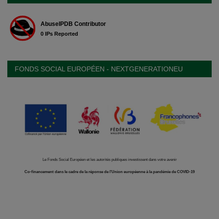
FONDS SOCIAL EUROPÉEN - NEXTGENERATIONEU
Le Fonds Social Européen et les autorités publiques investissent dans votre avenir
Co-financement dans le cadre de la réponse de l'Union européenne à la pandémie de COVID-19