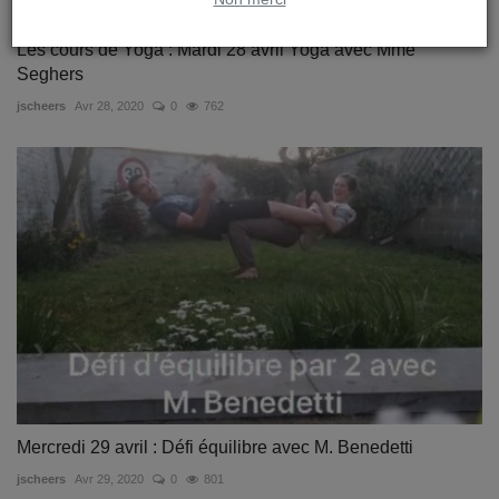
Les cours de Yoga : Mardi 28 avril Yoga avec Mme
Seghers
jscheers
Avr 28, 2020
0
762
Mercredi 29 avril : Défi équilibre avec M. Benedetti
jscheers
Avr 29, 2020
0
801