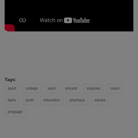
Tags:
sport
college
saint
vincent
soignies
cours
ligne
profs
education
physique
eleves
jonglage