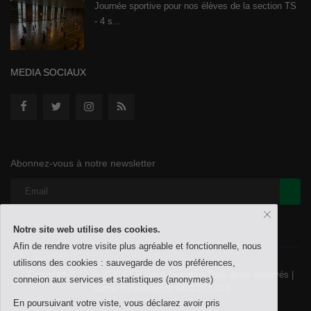
Journée sportive pour nos élèves de la section TS
- 4 s...
MEDIA SOCIAUX
Abonnez-vous à notre newsletter
Notre site web utilise des cookies.
Afin de rendre votre visite plus agréable et fonctionnelle, nous
utilisons des cookies : sauvegarde de vos préférences,
Copyright © 1999-2026 CES Saint-Vincent - Tous droits réservés |
conneion aux services et statistiques (anonymes)
Numéro d'entreprise 0411.074.023
En poursuivant votre viste, vous déclarez avoir pris