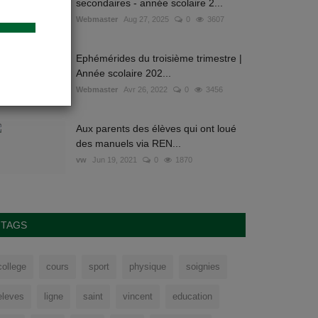
secondaires - année scolaire 2...
Webmaster
Aug 27, 2025
0
3607
Ephémérides du troisième trimestre |
Année scolaire 202...
Webmaster
Avr 26, 2022
0
3456
Aux parents des élèves qui ont loué
des manuels via REN...
vw
Jun 19, 2021
0
1870
TAGS
college
cours
sport
physique
soignies
eleves
ligne
saint
vincent
education