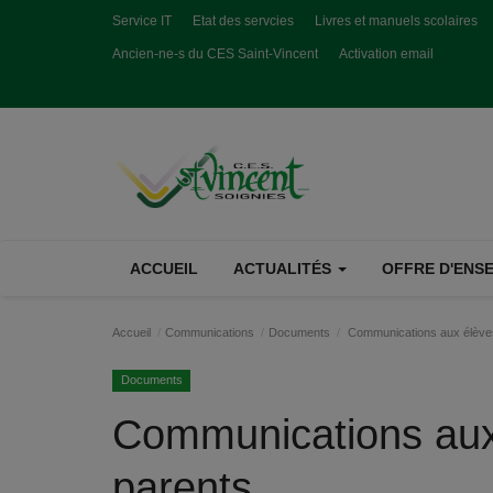
Service IT
Etat des servcies
Livres et manuels scolaires
Ancien-ne-s du CES Saint-Vincent
Activation email
ACCUEIL
ACTUALITÉS
OFFRE D'ENSE
Accueil
Communications
Documents
Communications aux élèves 
Documents
Communications aux 
parents