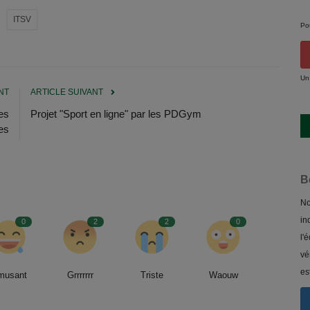
ITSV
Po
Un
NT
ARTICLE SUIVANT
es
Projet "Sport en ligne" par les PDGym
es
B
No
in
0
2
2
0
l'
vé
es
musant
Grrrrrrr
Triste
Waouw