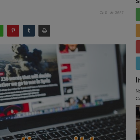
s
0
3657
I
N
Co