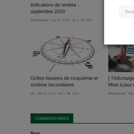
Indications de rentrée -
Liste des li
septembre 2020
2022-2023
Webmaster
Aug 18, 2020
0
4857
Webmaster
Jul
Grilles horaires de cinquième et
[ Télécharg
sixième secondaires
Mise à jour 
vw
Mai 11, 2020
0
4305
Webmaster
Mai
COMMENTAIRES
Nom