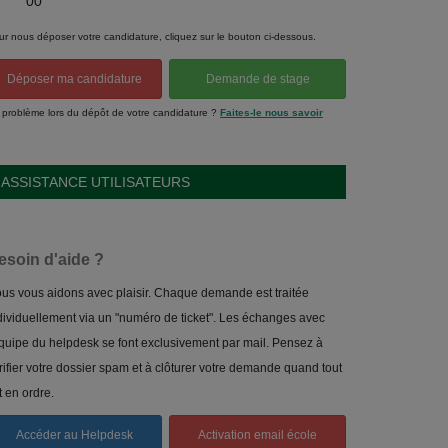
00
ur nous déposer votre candidature, cliquez sur le bouton ci-dessous.
Déposer ma candidature
Demande de stage
 problème lors du dépôt de votre candidature ?
Faites-le nous savoir
ASSISTANCE UTILISATEURS
esoin d'aide ?
us vous aidons avec plaisir. Chaque demande est traitée
dividuellement via un "numéro de ticket". Les échanges avec
équipe du helpdesk se font exclusivement par mail. Pensez à
rifier votre dossier spam et à clôturer votre demande quand tout
t en ordre.
Accéder au Helpdesk
Activation email école