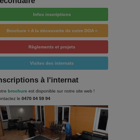
econdaire
Infos inscriptions
Brochure « A la découverte de notre DOA »
Règlements et projets
Visites des internats
nscriptions à l'internat
otre
brochure
est disponible sur notre site web !
ntactez le
0470 04 59 94