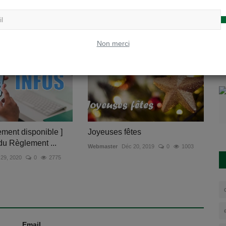
vres - Année scolaire
Grilles horaires de troisième et
quatrième secondaire
 6, 2022
0
1580
vw
Mai 11, 2020
0
5907
Non merci
ement disponible ]
Joyeuses fêtes
du Règlement ...
Webmaster
Déc 20, 2019
0
1003
 29, 2020
0
2775
Email