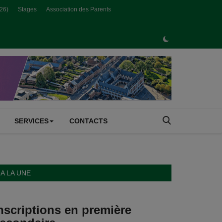
026)
Stages
Association des Parents
SERVICES
CONTACTS
A LA UNE
nscriptions en première