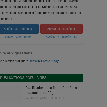
dividuellement via un "numéro de ticket". Les échanges avec
équipe du helpdesk se font exclusivement par mail. Pensez à
rifier votre dossier spam et à clôturer votre demande quand tout
t en ordre.
Accéder au Helpdesk
Activation email école
Suivre ma demande
Accéder à ma boîte mail
oire aux questions
e question pratique ?
Consultez notre "FAQ"
PUBLICATIONS POPULAIRES
Planification de la fin de l'année et
adaptation du Règ...
vw
Mai 11, 2020
0
8511