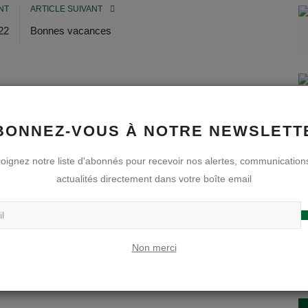
NT
ARTICLE SUIVANT
22
Bonnes vacances
-1
0
0
0
BONNEZ-VOUS À NOTRE NEWSLETT
oignez notre liste d'abonnés pour recevoir nos alertes, communication
actualités directement dans votre boîte email
musant
Grrrrrrr
Triste
Waouw
Non merci