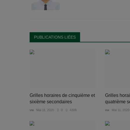
PUBLICATIONS LIÉES
Grilles horaires de cinquième et
Grilles hora
sixième secondaires
quatrième s
vw
Mai 11, 2020
0
4308
vw
Mai 11, 2020