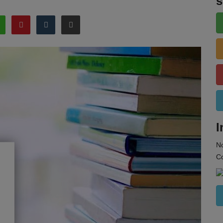
s
I
N
Co