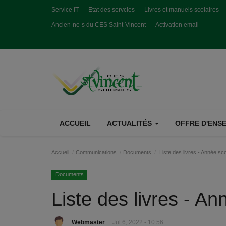
Service IT
Etat des servcies
Livres et manuels scolaires
Ancien-ne-s du CES Saint-Vincent
Activation email
ACCUEIL
ACTUALITÉS
OFFRE D'ENSE
Accueil
Communications
Documents
Liste des livres - Année sc
Documents
Liste des livres - A
Webmaster
Jul 6, 2022 - 10:56