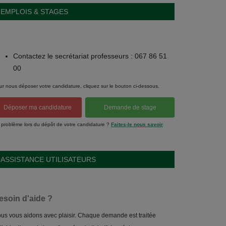
EMPLOIS & STAGES
Contactez le secrétariat professeurs : 067 86 51
00
ur nous déposer votre candidature, cliquez sur le bouton ci-dessous.
Déposer ma candidature
Demande de stage
 problème lors du dépôt de votre candidature ?
Faites-le nous savoir
ASSISTANCE UTILISATEURS
esoin d'aide ?
us vous aidons avec plaisir. Chaque demande est traitée