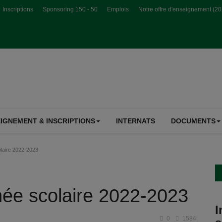
Inscriptions
Sponsoring 150 - 50
Emplois
Notre offre d'enseignement (2
IGNEMENT & INSCRIPTIONS
INTERNATS
DOCUMENTS
olaire 2022-2023
nnée scolaire 2022-2023
I
0
1584