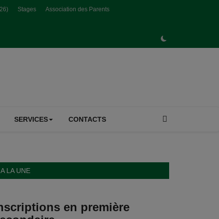
026)
Stages
Association des Parents
SERVICES
CONTACTS
A LA UNE
nscriptions en première