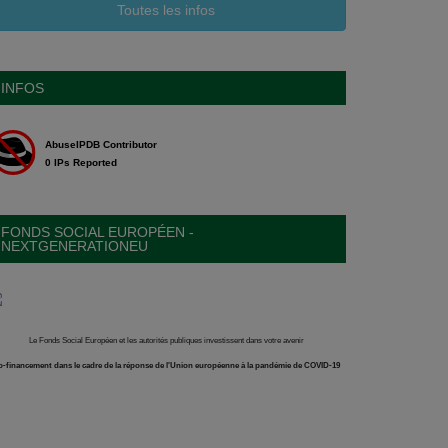
Toutes les infos
INFOS
FONDS SOCIAL EUROPÉEN -
NEXTGENERATIONEU
Le Fonds Social Européen et les autorités publiques investissent dans votre avenir
-financement dans le cadre de la réponse de l'Union européenne à la pandémie de COVID-19