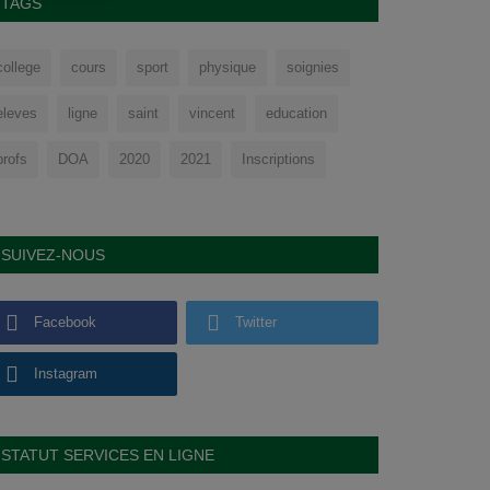
TAGS
college
cours
sport
physique
soignies
eleves
ligne
saint
vincent
education
profs
DOA
2020
2021
Inscriptions
SUIVEZ-NOUS
Facebook
Twitter
Instagram
STATUT SERVICES EN LIGNE