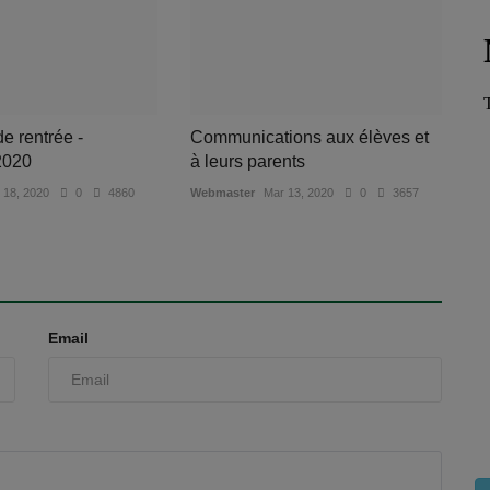
de rentrée -
Communications aux élèves et
2020
à leurs parents
 18, 2020
0
4860
Webmaster
Mar 13, 2020
0
3657
Email