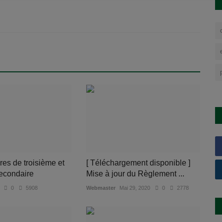
ires de troisième et
[ Téléchargement disponible ]
econdaire
Mise à jour du Règlement ...
0
5908
Webmaster
Mai 29, 2020
0
2778