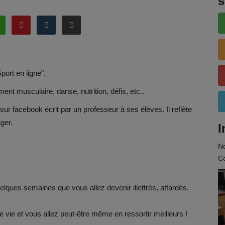
s
port en ligne".
nt musculaire, danse, nutrition, défis, etc..
ur facebook écrit par un professeur à ses élèves. Il reflète
ger.
I
N
Co
lques semaines que vous allez devenir illettrés, attardés,
e vie et vous allez peut-être même en ressortir meilleurs !