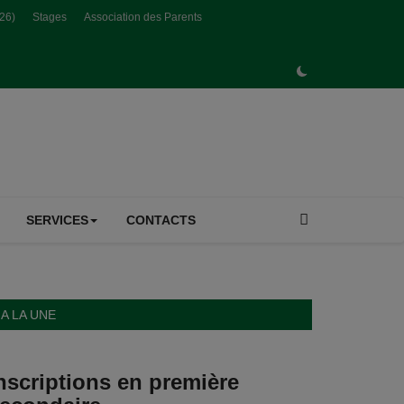
026)
Stages
Association des Parents
SERVICES
CONTACTS
A LA UNE
nscriptions en première