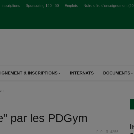
Inscriptions
Sponsoring 150 - 50
Emplois
Notre offre d'enseignement (2
IGNEMENT & INSCRIPTIONS
INTERNATS
DOCUMENTS
Gym
ne" par les PDGym
I
0
4255