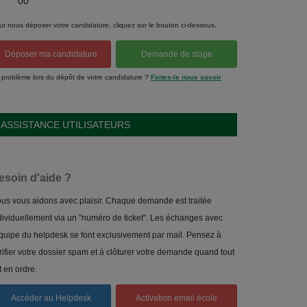
00
ur nous déposer votre candidature, cliquez sur le bouton ci-dessous.
Déposer ma candidature
Demande de stage
 problème lors du dépôt de votre candidature ?
Faites-le nous savoir
ASSISTANCE UTILISATEURS
esoin d'aide ?
us vous aidons avec plaisir. Chaque demande est traitée
dividuellement via un "numéro de ticket". Les échanges avec
équipe du helpdesk se font exclusivement par mail. Pensez à
rifier votre dossier spam et à clôturer votre demande quand tout
t en ordre.
Accéder au Helpdesk
Activation email école