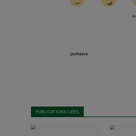
A
jscheers
PUBLICATIONS LIÉES