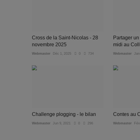
Cross de la Saint-Nicolas - 28
Partager un
novembre 2025
midi au Coll
Webmaster
Déc 1, 2025
0
734
Webmaster
Jan
Challenge plogging - le bilan
Contes au Ca
Webmaster
Jun 9, 2021
0
296
Webmaster
Fév