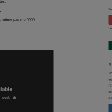
tes.
Po
.
re, même pas moi ????
Un
B
No
in
l'
vé
es