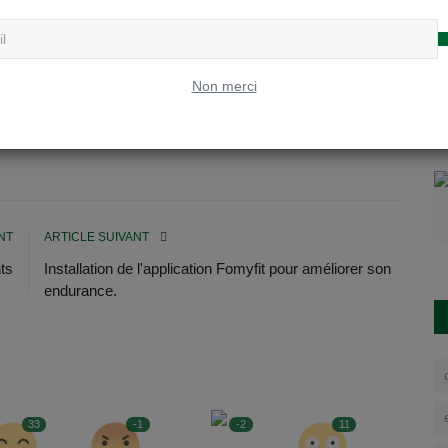
Non merci
e
defis
renforcement
danse
santé
confinement
NT
ARTICLE SUIVANT
ts
Installation de l'application Fomyfit pour améliorer son
endurance.
33
-1
-2
11