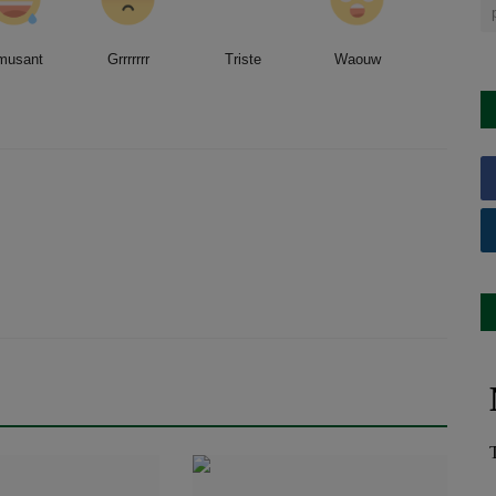
musant
Grrrrrrr
Triste
Waouw