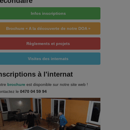
econdaire
Infos inscriptions
Brochure « A la découverte de notre DOA »
Règlements et projets
Visites des internats
nscriptions à l'internat
otre
brochure
est disponible sur notre site web !
ntactez le
0470 04 59 94