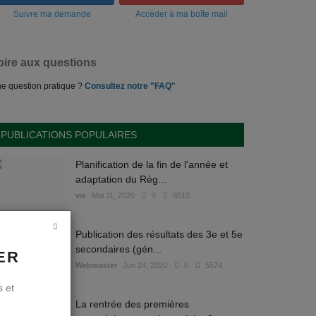
Suivre ma demande
Accéder à ma boîte mail
oire aux questions
e question pratique ?
Consultez notre "FAQ"
PUBLICATIONS POPULAIRES
Planification de la fin de l'année et
adaptation du Règ...
vw
Mai 11, 2020
0
8510
Publication des résultats des 3e et 5e
secondaires (gén...
ER
Webmaster
Jun 24, 2020
0
5574
s et
La rentrée des premières