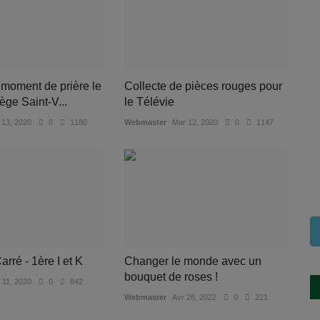
 moment de prière le
Collecte de pièces rouges pour
ège Saint-V...
le Télévie
 13, 2020
0
1180
Webmaster
Mar 12, 2020
0
1147
rré - 1ère I et K
Changer le monde avec un
bouquet de roses !
 11, 2020
0
842
Webmaster
Avr 26, 2022
0
221