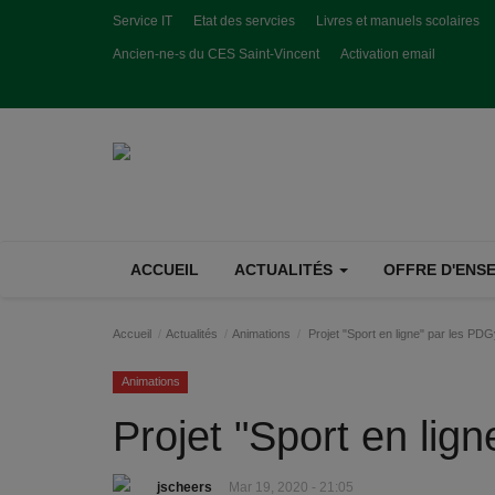
Service IT
Etat des servcies
Livres et manuels scolaires
Ancien-ne-s du CES Saint-Vincent
Activation email
ACCUEIL
ACTUALITÉS
OFFRE D'ENSE
Accueil
Actualités
Animations
Projet "Sport en ligne" par les PD
Animations
Projet "Sport en lig
jscheers
Mar 19, 2020 - 21:05