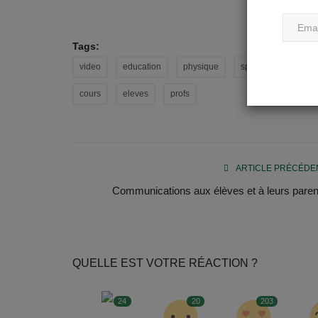
Tags:
video
education
physique
sport
challeng
cours
eleves
profs
ARTICLE PRÉCÉDE
Communications aux élèves et à leurs paren
QUELLE EST VOTRE RÉACTION ?
24
20
203