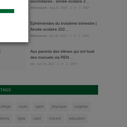
secondaires - année scolaire 2...
Webmaster
Aug 27, 2025
0
3607
Ephémérides du troisième trimestre |
Année scolaire 202...
Webmaster
Avr 26, 2022
0
3456
Aux parents des élèves qui ont loué
des manuels via REN...
vw
Jun 19, 2021
0
1870
TAGS
college
cours
sport
physique
soignies
eleves
ligne
saint
vincent
education