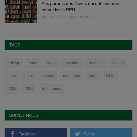
Aux parents des élèves qui ont loué des
manuels via REN...
vw
Jun 19, 2021
0
1874
TAGS
college
cours
sport
physique
soignies
eleves
ligne
saint
vincent
education
profs
DOA
2020
2021
Inscriptions
SUIVEZ-NOUS
Facebook
Twitter