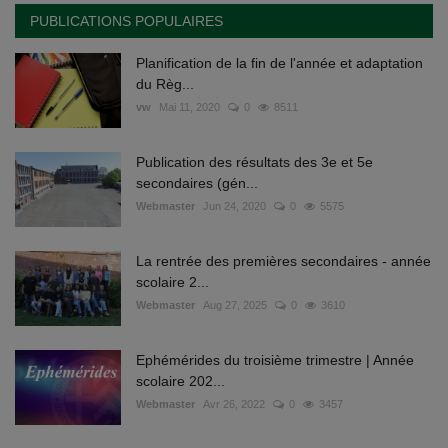
PUBLICATIONS POPULAIRES
Planification de la fin de l'année et adaptation
du Règ...
vw
Mai 11, 2020
0
8511
Publication des résultats des 3e et 5e
secondaires (gén...
Webmaster
Jun 24, 2020
0
5575
La rentrée des premières secondaires - année
scolaire 2...
Webmaster
Aug 27, 2025
0
3610
Ephémérides du troisième trimestre | Année
scolaire 202...
Webmaster
Avr 26, 2022
0
3457