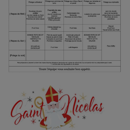
Emplois
Notre offre d'enseignement (2026)
Stages
Association des Parents
Offre d'enseignement & inscriptions
Ancien-ne-s du CES Saint-Vincent
Activation email
Internats