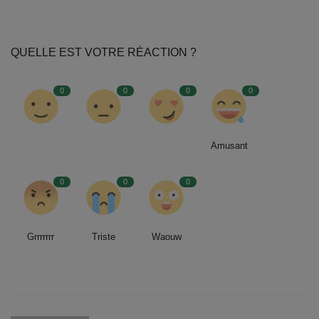
QUELLE EST VOTRE RÉACTION ?
0
0
0
0
Amusant
0
0
0
Grrrrrrr
Triste
Waouw