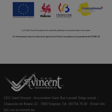
Le Fonds Social Européen et les autorités publiques investissent dans votre avenir
Co-financement dans le cadre de la réponse de l'Union européenne à la pandémie de COVID-19
CES Saint-Vincent - Association Sans But Lucratif Siège social :
Chaussée de Braine 22 - 7060 Soignies Tél. 067/34.70.00 - Email info
(at) ces-st-vincent.be