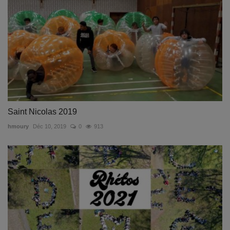
Saint Nicolas 2019
hmoury
Déc 10, 2019
0
913