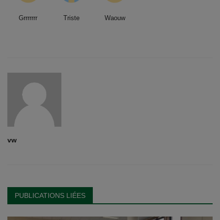
Grrrrrrr
Triste
Waouw
vw
PUBLICATIONS LIÉES