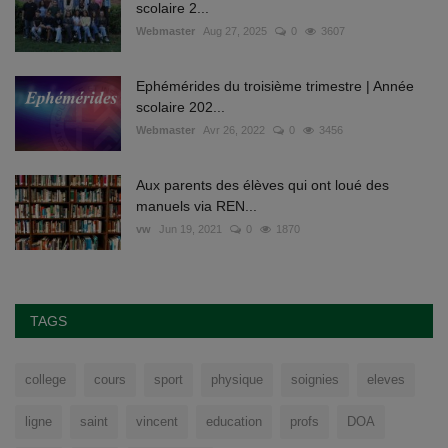
scolaire 2...
Webmaster
Aug 27, 2025
0
3607
Ephémérides du troisième trimestre | Année
scolaire 202...
Webmaster
Avr 26, 2022
0
3456
Aux parents des élèves qui ont loué des
manuels via REN...
vw
Jun 19, 2021
0
1870
TAGS
college
cours
sport
physique
soignies
eleves
ligne
saint
vincent
education
profs
DOA