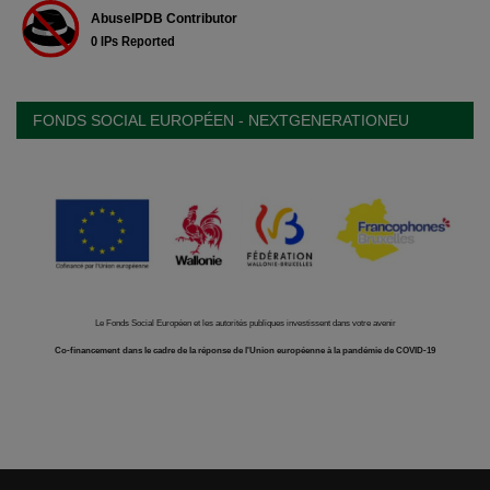
FONDS SOCIAL EUROPÉEN - NEXTGENERATIONEU
Le Fonds Social Européen et les autorités publiques investissent dans votre avenir
Co-financement dans le cadre de la réponse de l'Union européenne à la pandémie de COVID-19