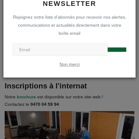
NEWSLETTER
Inscriptions en première secondaire
Rejoignez notre liste d'abonnés pour recevoir nos alertes,
Infos inscriptions
communications et actualités directement dans votre
boîte email
Brochure « A la découverte de notre DOA »
Règlements et projets
Non merci
Visites des internats
Inscriptions à l'internat
Notre
brochure
est disponible sur notre site web !
Contactez le
0470 04 59 94