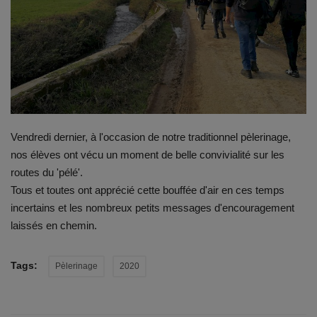
Emplois
Notre offre d'enseignement (2026)
Stages
Vendredi dernier, à l'occasion de notre traditionnel pèlerinage,
Association des Parents
nos élèves ont vécu un moment de belle convivialité sur les
routes du 'pélé'.
Offre d'enseignement & inscriptions
Tous et toutes ont apprécié cette bouffée d'air en ces temps
incertains et les nombreux petits messages d'encouragement
Ancien-ne-s du CES Saint-Vincent
laissés en chemin.
Activation email
Tags:
Pèlerinage
2020
Internats