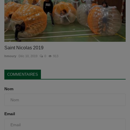
Saint Nicolas 2019
hmoury
Déc 10, 2019
0
913
COMMENTAIRES
Nom
Email