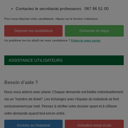
Contactez le secrétariat professeurs : 067 86 51 00
Pour nous déposer votre candidature, cliquez sur le bouton ci-dessous.
Déposer ma candidature
Demande de stage
Un problème lors du dépôt de votre candidature ?
Faites-le nous savoir
ASSISTANCE UTILISATEURS
Besoin d'aide ?
Nous vous aidons avec plaisir. Chaque demande est traitée individuellement
via un "numéro de ticket". Les échanges avec l'équipe du helpdesk se font
exclusivement par mail. Pensez à vérifier votre dossier spam et à clôturer
votre demande quand tout est en ordre.
Accéder au Helpdesk
Activation email école