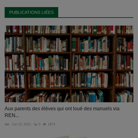
PUBLICATIONS LIÉES
Aux parents des élèves qui ont loué des manuels via
REN...
vw
Jun 19, 2021
0
1874