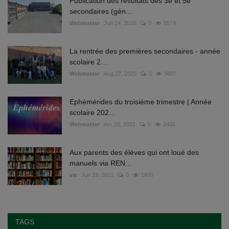
Publication des résultats des 3e et 5e
secondaires (gén...
Webmaster
Jun 24, 2020
0
5574
La rentrée des premières secondaires - année
scolaire 2...
Webmaster
Aug 27, 2025
0
3607
Ephémérides du troisième trimestre | Année
scolaire 202...
Webmaster
Avr 26, 2022
0
3456
Aux parents des élèves qui ont loué des
manuels via REN...
vw
Jun 19, 2021
0
1870
TAGS