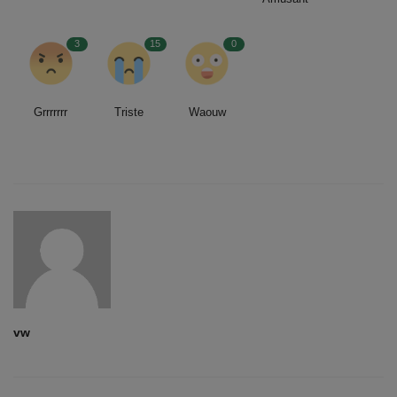
3
15
0
Grrrrrrr
Triste
Waouw
vw