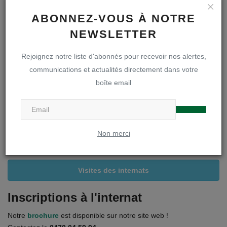
ABONNEZ-VOUS À NOTRE
A LA UNE
NEWSLETTER
Rejoignez notre liste d'abonnés pour recevoir nos alertes,
Inscriptions en première secondaire
communications et actualités directement dans votre
boîte email
Infos inscriptions
Brochure « A la découverte de notre DOA »
Non merci
Règlements et projets
Visites des internats
Inscriptions à l'internat
Notre
brochure
est disponible sur notre site web !