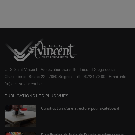
CES Saint-Vincent - Association Sans But Lucratif Siège social :
Chaussée de Braine 22 - 7060 Soignies Tél. 067/34.70.00 - Email info
(at) ces-st-vincent.be
PUBLICATIONS LES PLUS VUES
Construction d'une structure pour skateboard