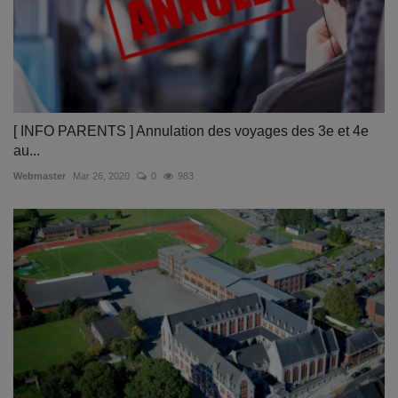
[ INFO PARENTS ] Annulation des voyages des 3e et 4e
au...
Webmaster
Mar 26, 2020
0
983