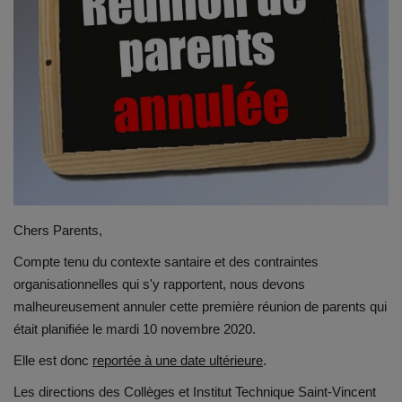
Emplois
Notre offre d'enseignement (2026)
Stages
Association des Parents
Offre d'enseignement & inscriptions
Chers Parents,
Compte tenu du contexte santaire et des contraintes
Ancien-ne-s du CES Saint-Vincent
organisationnelles qui s'y rapportent, nous devons
malheureusement annuler cette première réunion de parents qui
Activation email
était planifiée le mardi 10 novembre 2020.
Internats
Elle est donc
reportée à une date ultérieure
.
Les directions des Collèges et Institut Technique Saint-Vincent