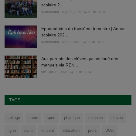
scolaire 2...
Webmaster
Aug 27, 2025
0
3610
Ephémérides du troisième trimestre | Année
scolaire 202...
Webmaster
Avr 26, 2022
0
3457
Aux parents des élèves qui ont loué des
manuels via REN...
vw
Jun 19, 2021
0
1874
TAGS
college
cours
sport
physique
soignies
eleves
ligne
saint
vincent
education
profs
DOA