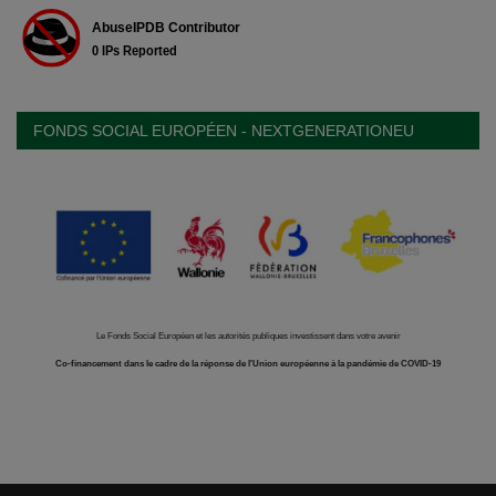
FONDS SOCIAL EUROPÉEN - NEXTGENERATIONEU
Le Fonds Social Européen et les autorités publiques investissent dans votre avenir
Co-financement dans le cadre de la réponse de l'Union européenne à la pandémie de COVID-19