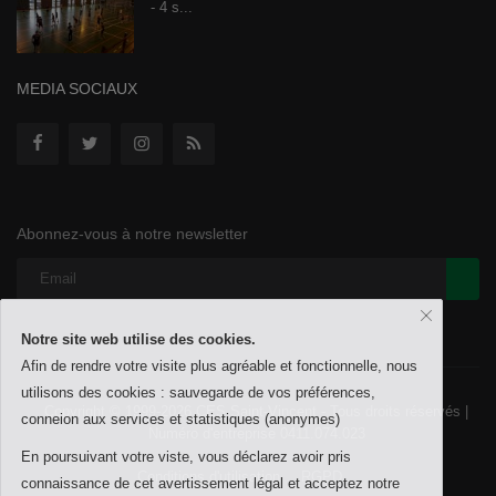
- 4 s...
MEDIA SOCIAUX
Abonnez-vous à notre newsletter
Notre site web utilise des cookies.
Afin de rendre votre visite plus agréable et fonctionnelle, nous
utilisons des cookies : sauvegarde de vos préférences,
Copyright © 1999-2026 CES Saint-Vincent - Tous droits réservés |
conneion aux services et statistiques (anonymes)
Numéro d'entreprise 0411.074.023
En poursuivant votre viste, vous déclarez avoir pris
Conditions d'utilisation
RGPD
connaissance de cet avertissement légal et acceptez notre