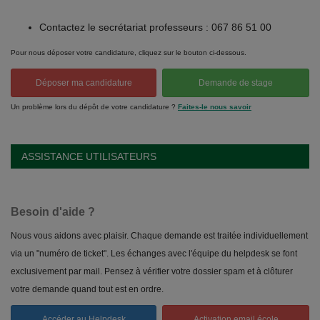
Contactez le secrétariat professeurs : 067 86 51 00
Pour nous déposer votre candidature, cliquez sur le bouton ci-dessous.
Déposer ma candidature
Demande de stage
Un problème lors du dépôt de votre candidature ?
Faites-le nous savoir
ASSISTANCE UTILISATEURS
Besoin d'aide ?
Nous vous aidons avec plaisir. Chaque demande est traitée individuellement
via un "numéro de ticket". Les échanges avec l'équipe du helpdesk se font
exclusivement par mail. Pensez à vérifier votre dossier spam et à clôturer
votre demande quand tout est en ordre.
Accéder au Helpdesk
Activation email école