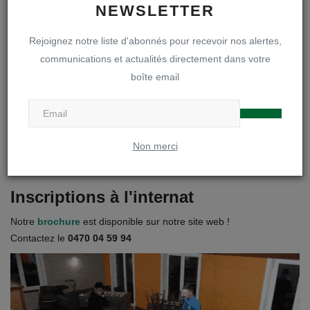
NEWSLETTER
Inscriptions en première secondaire
Rejoignez notre liste d'abonnés pour recevoir nos alertes,
Infos inscriptions
communications et actualités directement dans votre
boîte email
Brochure « A la découverte de notre DOA »
Règlements et projets
Non merci
Visites des internats
Inscriptions à l'internat
Notre
brochure
est disponible sur notre site web !
Contactez le
0470 04 59 94