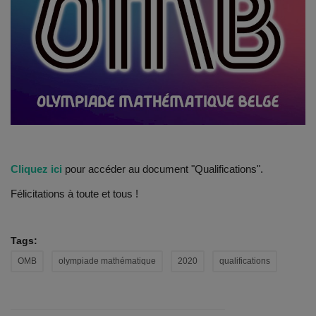
Emplois
Notre offre d'enseignement (2026)
Stages
Association des Parents
Cliquez ici
pour accéder au document "Qualifications".
Offre d'enseignement & inscriptions
Félicitations à toute et tous !
Ancien-ne-s du CES Saint-Vincent
Tags:
Activation email
OMB
olympiade mathématique
2020
qualifications
Internats