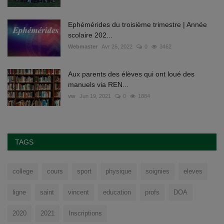
Ephémérides du troisième trimestre | Année
scolaire 202...
Webmaster
Avr 26, 2022
0
3462
Aux parents des élèves qui ont loué des
manuels via REN...
vw
Jun 19, 2021
0
1884
TAGS
college
cours
sport
physique
soignies
eleves
ligne
saint
vincent
education
profs
DOA
2020
2021
Inscriptions