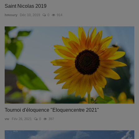
Saint Nicolas 2019
hmoury
Déc 10, 2019
0
914
Tournoi d'éloquence "Eloquencentre 2021"
vw
Fév 26, 2021
0
397