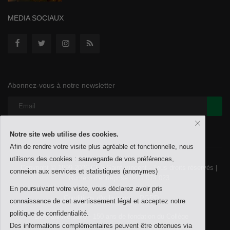
MEDIA SOCIAUX
Abonnez-vous à notre newsletter
Notre site web utilise des cookies.
Afin de rendre votre visite plus agréable et fonctionnelle, nous
utilisons des cookies : sauvegarde de vos préférences,
Copyright © 1999-2026 CES Saint-Vincent - Tous droits réservés |
conneion aux services et statistiques (anonymes)
Numéro d'entreprise 0411.074.023
En poursuivant votre viste, vous déclarez avoir pris
Conditions d'utilisation
RGPD
connaissance de cet avertissement légal et acceptez notre
politique de confidentialité.
Livre anniversaire - 150 ans de fondation du Collège
Des informations complémentaires peuvent être obtenues via