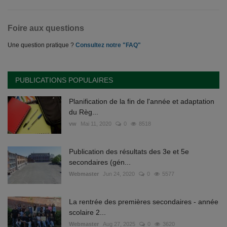
Foire aux questions
Une question pratique ?
Consultez notre "FAQ"
PUBLICATIONS POPULAIRES
Planification de la fin de l'année et adaptation
du Règ...
vw
Mai 11, 2020
0
8518
Publication des résultats des 3e et 5e
secondaires (gén...
Webmaster
Jun 24, 2020
0
5577
La rentrée des premières secondaires - année
scolaire 2...
Webmaster
Aug 27, 2025
0
3620