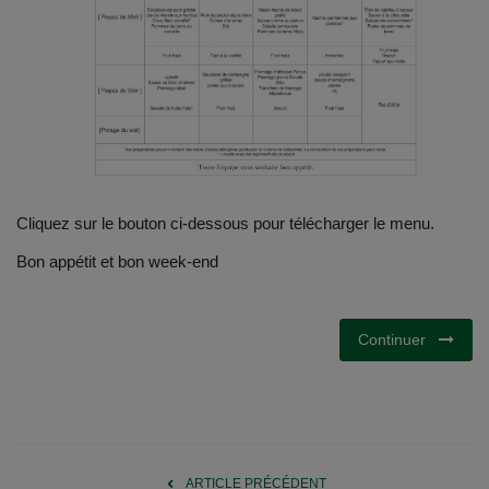
Emplois
Notre offre d'enseignement (2026)
Stages
Association des Parents
Cliquez sur le bouton ci-dessous pour télécharger le menu.
Bon appétit et bon week-end
Offre d'enseignement & inscriptions
Ancien-ne-s du CES Saint-Vincent
Continuer
Activation email
Internats
ARTICLE PRÉCÉDENT