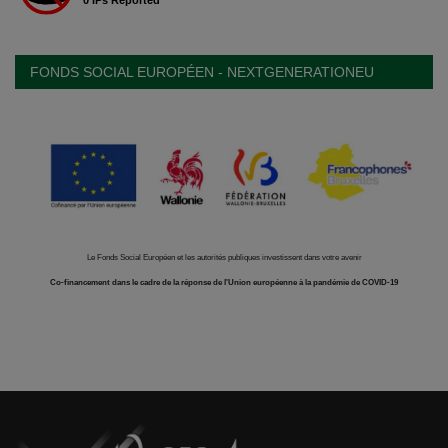
FONDS SOCIAL EUROPÉEN - NEXTGENERATIONEU
Le Fonds Social Européen et les autorités publiques investissent dans votre avenir
Co-financement dans le cadre de la réponse de l'Union européenne à la pandémie de COVID-19