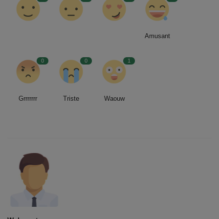
Amusant
0
0
1
Grrrrrrr
Triste
Waouw