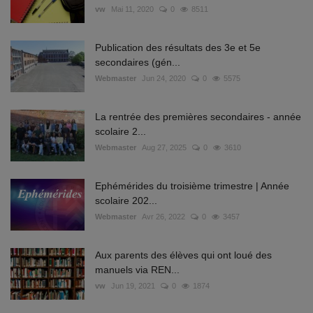
vw
Mai 11, 2020
0
8511
Publication des résultats des 3e et 5e
secondaires (gén...
Webmaster
Jun 24, 2020
0
5575
La rentrée des premières secondaires - année
scolaire 2...
Webmaster
Aug 27, 2025
0
3610
Ephémérides du troisième trimestre | Année
scolaire 202...
Webmaster
Avr 26, 2022
0
3457
Aux parents des élèves qui ont loué des
manuels via REN...
vw
Jun 19, 2021
0
1874