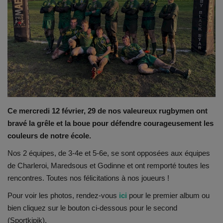
Emplois
Notre offre d'enseignement (2026)
Stages
Association des Parents
Ce mercredi 12 février, 29 de nos valeureux rugbymen ont
bravé la grêle et la boue pour défendre courageusement les
Offre d'enseignement & inscriptions
couleurs de notre école.
Ancien-ne-s du CES Saint-Vincent
Nos 2 équipes, de 3-4e et 5-6e, se sont opposées aux équipes
de Charleroi, Maredsous et Godinne et ont remporté toutes les
Activation email
rencontres. Toutes nos félicitations à nos joueurs !
Pour voir les photos, rendez-vous
ici
pour le premier album ou
Internats
bien cliquez sur le bouton ci-dessous pour le second
(Sportkipik).