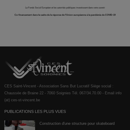
Le Fonds Social Européen et les autorités publiques investissent dans votre avenir
Co-financement dans le cadre de la réponse de l'Union européenne à la pandémie de COVID-19
CES Saint-Vincent - Association Sans But Lucratif Siège social :
Chaussée de Braine 22 - 7060 Soignies Tél. 067/34.70.00 - Email info
(at) ces-st-vincent.be
PUBLICATIONS LES PLUS VUES
Construction d'une structure pour skateboard