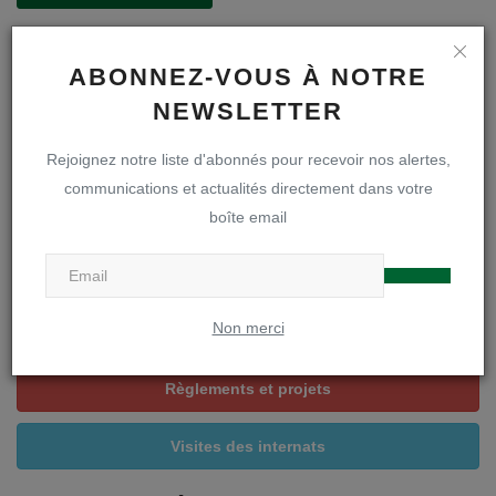
ABONNEZ-VOUS À NOTRE
NEWSLETTER
A LA UNE
Rejoignez notre liste d'abonnés pour recevoir nos alertes,
communications et actualités directement dans votre
boîte email
Inscriptions en première secondaire
Infos inscriptions
Non merci
Brochure « A la découverte de notre DOA »
Règlements et projets
Visites des internats