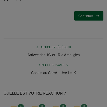
Documents
Services
Continuer
Contacts
ARTICLE PRÉCÉDENT
Arrivée des 1G et 1R à Amougies
ARTICLE SUIVANT
Contes au Carré - 1ère I et K
QUELLE EST VOTRE RÉACTION ?
4
0
0
0