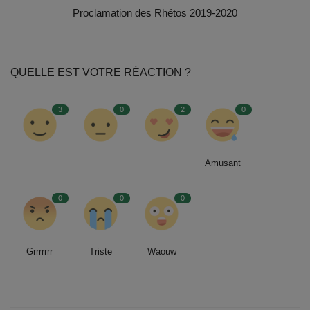
Documents
Proclamation des Rhétos 2019-2020
Services
QUELLE EST VOTRE RÉACTION ?
Contacts
3
0
2
0
Amusant
0
0
0
Grrrrrrr
Triste
Waouw