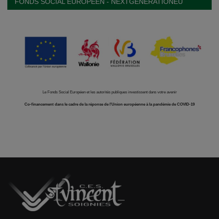
FONDS SOCIAL EUROPÉEN - NEXTGENERATIONEU
Le Fonds Social Européen et les autorités publiques investissent dans votre avenir
Co-financement dans le cadre de la réponse de l'Union européenne à la pandémie de COVID-19