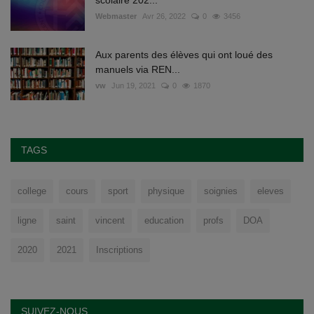
scolaire 202...
Webmaster
Avr 26, 2022
0
3456
Aux parents des élèves qui ont loué des
manuels via REN...
vw
Jun 19, 2021
0
1870
TAGS
college
cours
sport
physique
soignies
eleves
ligne
saint
vincent
education
profs
DOA
2020
2021
Inscriptions
SUIVEZ-NOUS