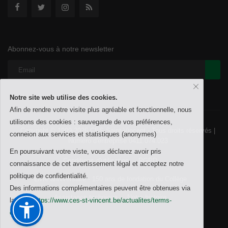
Abonnez-vous à notre newsletter
Notre site web utilise des cookies.
Afin de rendre votre visite plus agréable et fonctionnelle, nous
utilisons des cookies : sauvegarde de vos préférences,
Copyright © 1999-2026 CES Saint-Vincent - Tous droits réservés |
conneion aux services et statistiques (anonymes)
Numéro d'entreprise 0411.074.023
En poursuivant votre viste, vous déclarez avoir pris
Conditions d'utilisation
RGPD
connaissance de cet avertissement légal et acceptez notre
politique de confidentialité.
Livre anniversaire - 150 ans de fondation du Collège
Des informations complémentaires peuvent être obtenues via
Assistance technique
Notre histoire
la page
https://www.ces-st-vincent.be/actualites/terms-
conditions