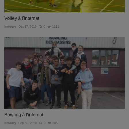
Volley à l'internat
hmoury
Oct 17, 2019
0
1111
Bowling à l'internat
hmoury
Sep 30, 2020
0
385