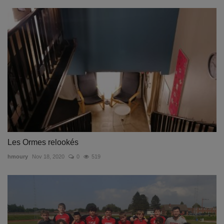
Les Ormes relookés
hmoury
Nov 18, 2020
0
519