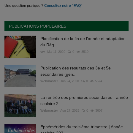
Une question pratique ?
Consultez notre "FAQ"
PUBLICATIONS POPULAIRES
Planification de la fin de l'année et adaptation
du Règ...
vw
Mai 11, 2020
0
8510
Publication des résultats des 3e et 5e
secondaires (gén...
Webmaster
Jun 24, 2020
0
5574
La rentrée des premières secondaires - année
scolaire 2...
Webmaster
Aug 27, 2025
0
3607
Ephémérides du troisième trimestre | Année