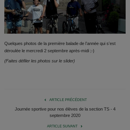
Emplois
Notre offre d'enseignement (2026)
Stages
Quelques photos de la première balade de l'année qui s'est
déroulée le mercredi 2 septembre après-midi ;-)
Association des Parents
(Faites défiler les photos sur le slider)
Offre d'enseignement & inscriptions
Ancien-ne-s du CES Saint-Vincent
ARTICLE PRÉCÉDENT
Activation email
Journée sportive pour nos élèves de la section TS - 4
septembre 2020
Internats
ARTICLE SUIVANT