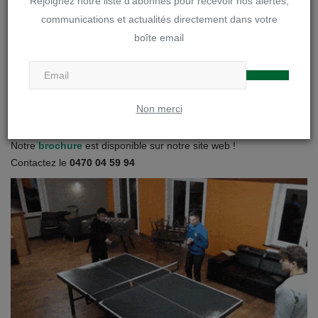
Rejoignez notre liste d'abonnés pour recevoir nos alertes,
Brochure « A la découverte de notre DOA »
communications et actualités directement dans votre
boîte email
Règlements et projets
Visites des internats
Non merci
Inscriptions à l'internat
Notre
brochure
est disponible sur notre site web !
Contactez le
0470 04 59 94