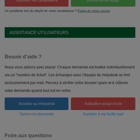
Déposer ma candidature
Demande de stage
Un problème lors du dépôt de votre candidature ?
Faites-le nous savoir
ASSISTANCE UTILISATEURS
Besoin d'aide ?
Nous vous aidons avec plaisir. Chaque demande est traitée individuellement
via un "numéro de ticket". Les échanges avec l'équipe du helpdesk se font
exclusivement par mail. Pensez à vérifier votre dossier spam et à clôturer
votre demande quand tout est en ordre.
Accéder au Helpdesk
Activation email école
Suivre ma demande
Accéder à ma boîte mail
Foire aux questions