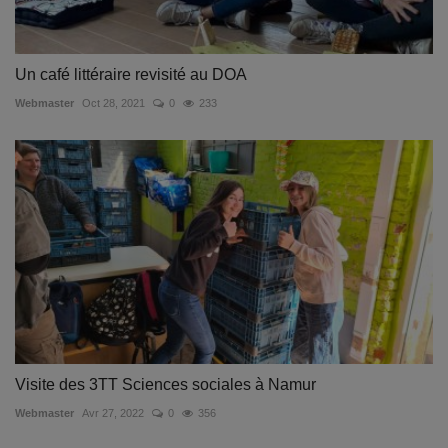
Un café littéraire revisité au DOA
Webmaster
Oct 28, 2021
0
233
Visite des 3TT Sciences sociales à Namur
Webmaster
Avr 27, 2022
0
356