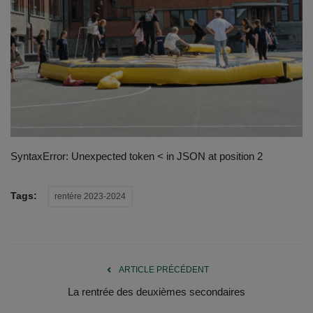
Emplois
Notre offre d'enseignement (2026)
Stages
Association des Parents
SyntaxError: Unexpected token < in JSON at position 2
Offre d'enseignement & inscriptions
Tags:
rentére 2023-2024
Ancien-ne-s du CES Saint-Vincent
Activation email
ARTICLE PRÉCÉDENT
Internats
La rentrée des deuxièmes secondaires