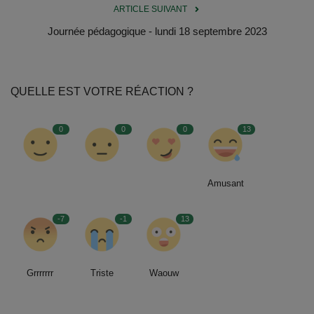
Documents
ARTICLE SUIVANT
Journée pédagogique - lundi 18 septembre 2023
Services
Contacts
QUELLE EST VOTRE RÉACTION ?
0
0
0
13
Amusant
-7
-1
13
Grrrrrrr
Triste
Waouw