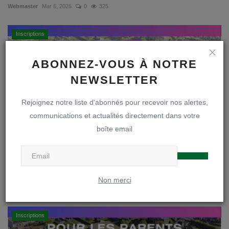
Webmaster
Mar 6, 2026
0
325
Inscriptions
ABONNEZ-VOUS À NOTRE
NEWSLETTER
Rejoignez notre liste d'abonnés pour recevoir nos alertes,
communications et actualités directement dans votre
boîte email
Journées spéciales inscriptions en S1
Non merci
Webmaster
Jan 13, 2026
0
579
Inscriptions