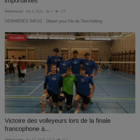
importantes
Webmaster
Mai 9, 2026
0
175
DERNIÈRES INFOS : Départ pour l'ile de Terschelling
Actualités
Victoire des volleyeurs lors de la finale
francophone à...
Webmaster
Avr 17, 2026
0
214