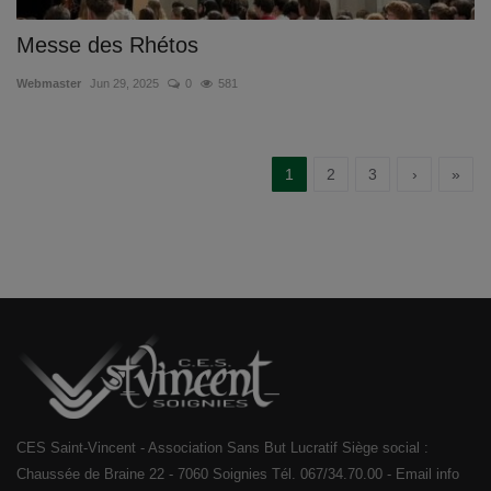
Messe des Rhétos
Webmaster
Jun 29, 2025
0
581
1
2
3
›
»
CES Saint-Vincent - Association Sans But Lucratif Siège social :
Chaussée de Braine 22 - 7060 Soignies Tél. 067/34.70.00 - Email info