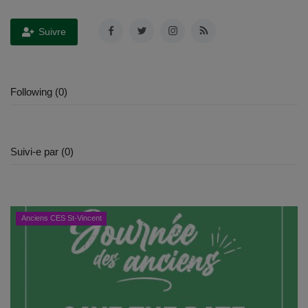
Emplois
Suivre
Notre offre d'enseignement (2026)
Following (0)
Stages
Association des Parents
Suivi-e par (0)
Offre d'enseignement & inscriptions
Ancien-ne-s du CES Saint-Vincent
Anciens CES St-Vincent
Activation email
Internats