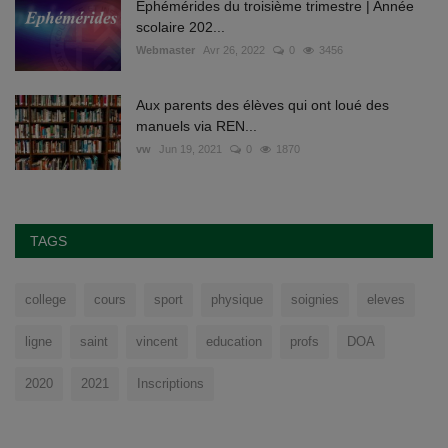
Ephémérides du troisième trimestre | Année
scolaire 202...
Webmaster
Avr 26, 2022
0
3456
Aux parents des élèves qui ont loué des
manuels via REN...
vw
Jun 19, 2021
0
1870
TAGS
college
cours
sport
physique
soignies
eleves
ligne
saint
vincent
education
profs
DOA
2020
2021
Inscriptions