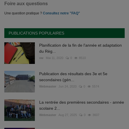
Foire aux questions
Une question pratique ?
Consultez notre "FAQ"
PUBLICATIONS POPULAIRES
Planification de la fin de l'année et adaptation
du Règ...
vw
Mai 11, 2020
0
8510
Publication des résultats des 3e et 5e
secondaires (gén...
Webmaster
Jun 24, 2020
0
5574
La rentrée des premières secondaires - année
scolaire 2...
Webmaster
Aug 27, 2025
0
3607