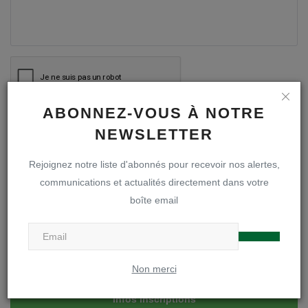
ABONNEZ-VOUS À NOTRE
Poster le commentaire
NEWSLETTER
Rejoignez notre liste d'abonnés pour recevoir nos alertes,
communications et actualités directement dans votre
boîte email
A LA UNE
Inscriptions en première secondaire
Non merci
Infos inscriptions