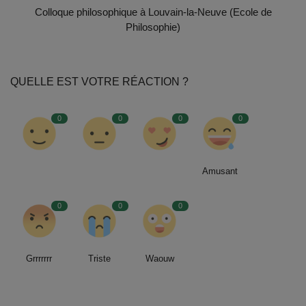
Colloque philosophique à Louvain-la-Neuve (Ecole de
Philosophie)
QUELLE EST VOTRE RÉACTION ?
0
0
0
0
Amusant
0
0
0
Grrrrrrr
Triste
Waouw