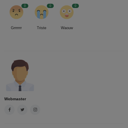
0
0
0
Grrrrrrr
Triste
Waouw
Webmaster