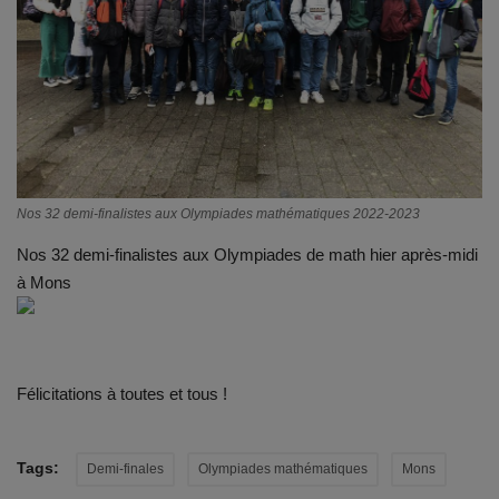
Emplois
Notre offre d'enseignement (2026)
Stages
Nos 32 demi-finalistes aux Olympiades mathématiques 2022-2023
Association des Parents
Nos 32 demi-finalistes aux Olympiades de math hier après-midi
Offre d'enseignement & inscriptions
à Mons
Ancien-ne-s du CES Saint-Vincent
Activation email
Félicitations
à toutes et tous !
Internats
Tags:
Demi-finales
Olympiades mathématiques
Mons