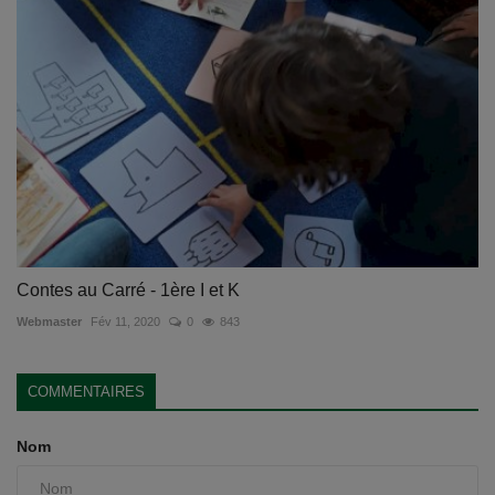
Contes au Carré - 1ère I et K
Webmaster
Fév 11, 2020
0
843
COMMENTAIRES
Nom