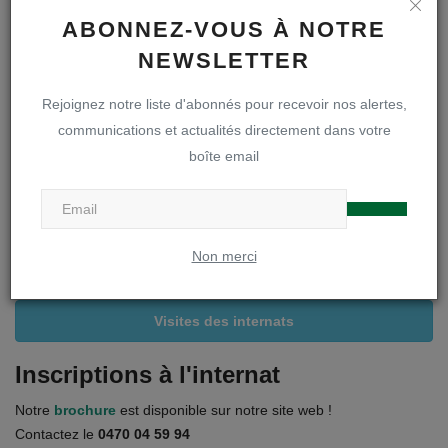
ABONNEZ-VOUS À NOTRE
A LA UNE
NEWSLETTER
Rejoignez notre liste d'abonnés pour recevoir nos alertes,
Inscriptions en première secondaire
communications et actualités directement dans votre
boîte email
Infos inscriptions
Brochure « A la découverte de notre DOA »
Non merci
Règlements et projets
Visites des internats
Inscriptions à l'internat
Notre
brochure
est disponible sur notre site web !
Contactez le
0470 04 59 94