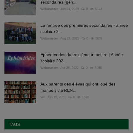
secondaires (gén...
Webmaster
Jun 24, 2020
0
5574
La rentrée des premières secondaires - année
scolaire 2...
Webmaster
Aug 27, 2025
0
3607
Ephémérides du troisième trimestre | Année
scolaire 202...
Webmaster
Avr 26, 2022
0
3456
Aux parents des élèves qui ont loué des
manuels via REN...
vw
Jun 19, 2021
0
1870
TAGS