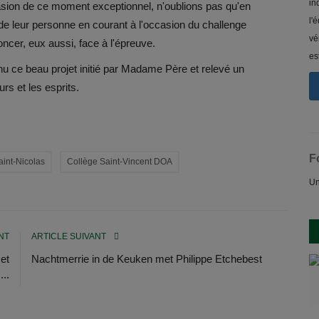
in
ccasion de ce moment exceptionnel, n'oublions pas qu'en
l'
e leur personne en courant à l'occasion du challenge
vé
oncer, eux aussi, face à l'épreuve.
es
u ce beau projet initié par Madame Père et relevé un
rs et les esprits.
F
aint-Nicolas
Collège Saint-Vincent DOA
Un
NT
ARTICLE SUIVANT
et
Nachtmerrie in de Keuken met Philippe Etchebest
...