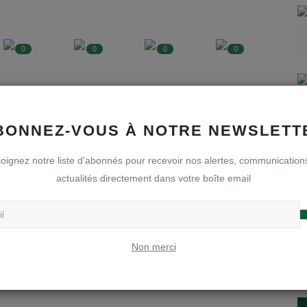
0
0
0
0
musant
Grrrrrrr
Triste
Waouw
BONNEZ-VOUS À NOTRE NEWSLETT
oignez notre liste d'abonnés pour recevoir nos alertes, communication
actualités directement dans votre boîte email
Non merci