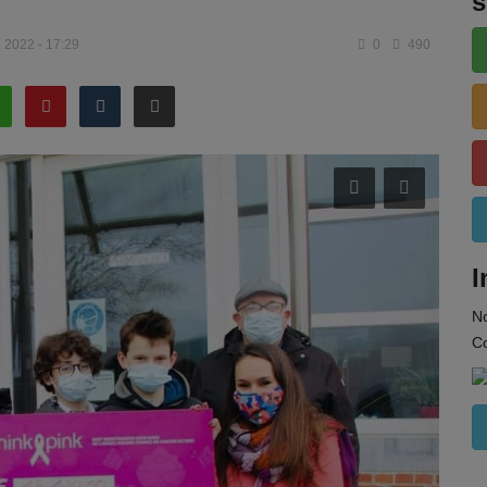
s
, 2022 - 17:29
0
490
I
N
Co