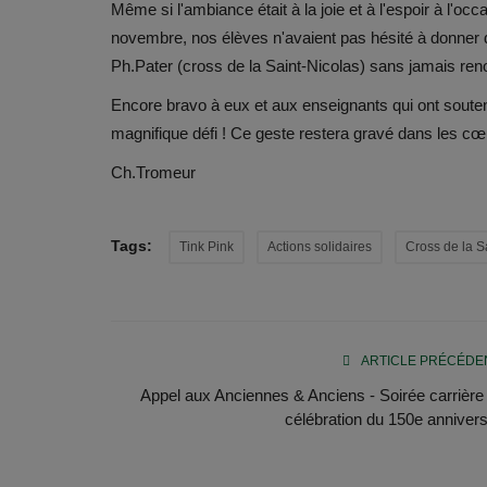
Même si l'ambiance était à la joie et à l'espoir à l'o
novembre, nos élèves n'avaient pas hésité à donner d
Ph.Pater (cross de la Saint-Nicolas) sans jamais ren
Encore bravo à eux et aux enseignants qui ont souten
magnifique défi ! Ce geste restera gravé dans les cœu
Ch.Tromeur
Tags:
Tink Pink
Actions solidaires
Cross de la S
ARTICLE PRÉCÉDE
Appel aux Anciennes & Anciens - Soirée carrière 
célébration du 150e annivers