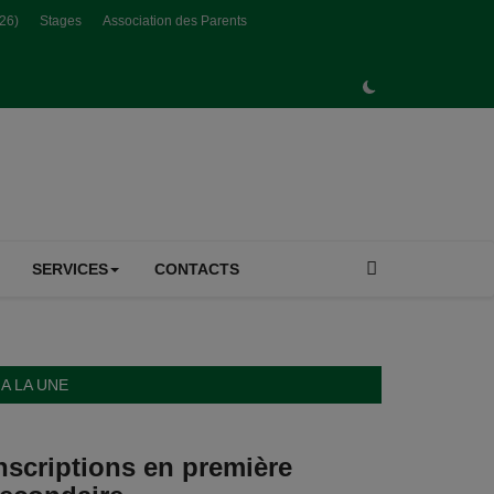
026)
Stages
Association des Parents
SERVICES
CONTACTS
A LA UNE
nscriptions en première