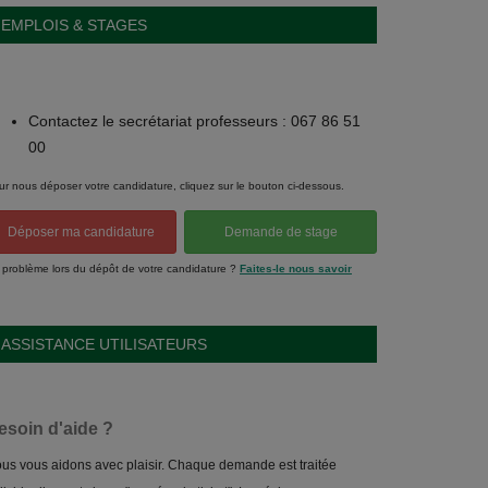
EMPLOIS & STAGES
Contactez le secrétariat professeurs : 067 86 51
00
ur nous déposer votre candidature, cliquez sur le bouton ci-dessous.
Déposer ma candidature
Demande de stage
 problème lors du dépôt de votre candidature ?
Faites-le nous savoir
ASSISTANCE UTILISATEURS
esoin d'aide ?
us vous aidons avec plaisir. Chaque demande est traitée