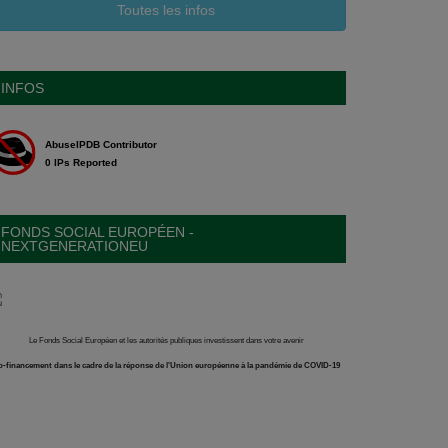
Toutes les infos
INFOS
FONDS SOCIAL EUROPÉEN -
NEXTGENERATIONEU
Le Fonds Social Européen et les autorités publiques investissent dans votre avenir
-financement dans le cadre de la réponse de l'Union européenne à la pandémie de COVID-19