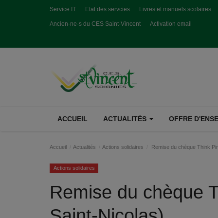
Service IT
Etat des servcies
Livres et manuels scolaires
Ancien-ne-s du CES Saint-Vincent
Activation email
ACCUEIL
ACTUALITÉS
OFFRE D'ENSE
Accueil
Actualités
Actions solidaires
Remise du chèque Think Pink
Actions solidaires
Remise du chèque Th
Saint-Nicolas)