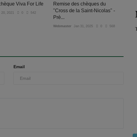
hèque Viva For Life
Remise des chèques du
"Cross de la Saint-Nicolas" -
 20, 2021
0
542
Prè...
Webmaster
Jan 31, 2025
0
568
Email