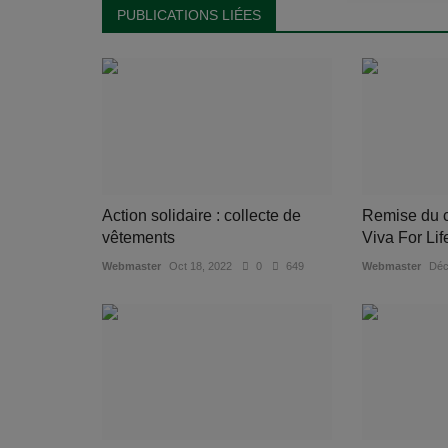
PUBLICATIONS LIÉES
Action solidaire : collecte de
Remise du c
vêtements
Viva For Lif
Webmaster
Oct 18, 2022
0
649
Webmaster
Déc