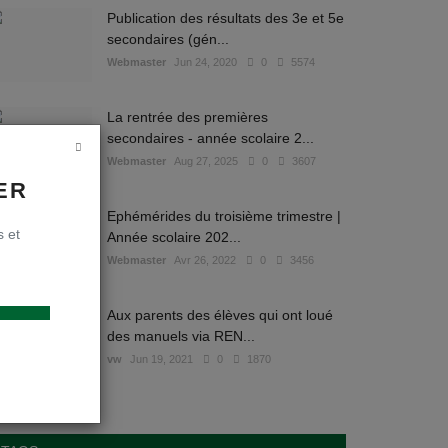
Publication des résultats des 3e et 5e
secondaires (gén...
Webmaster
Jun 24, 2020
0
5574
La rentrée des premières
secondaires - année scolaire 2...
Webmaster
Aug 27, 2025
0
3607
ER
Ephémérides du troisième trimestre |
s et
Année scolaire 202...
Webmaster
Avr 26, 2022
0
3456
Aux parents des élèves qui ont loué
des manuels via REN...
vw
Jun 19, 2021
0
1870