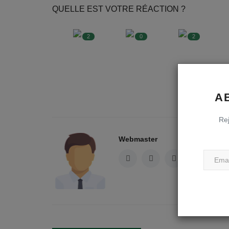
QUELLE EST VOTRE RÉACTION ?
2
0
2
A
A
Rej
Webmaster