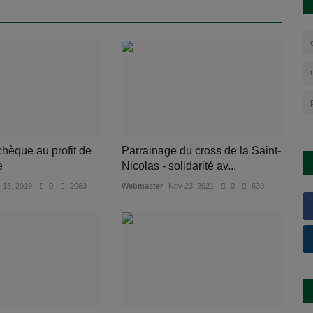
hèque au profit de
Parrainage du cross de la Saint-
e
Nicolas - solidarité av...
 18, 2019
0
2063
Webmaster
Nov 23, 2021
0
630