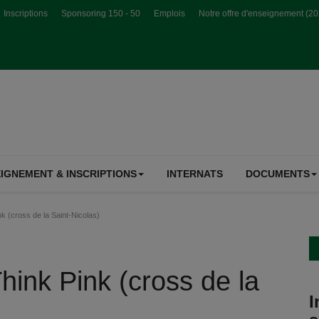
Inscriptions
Sponsoring 150 - 50
Emplois
Notre offre d'enseignement (2
IGNEMENT & INSCRIPTIONS
INTERNATS
DOCUMENTS
 (cross de la Saint-Nicolas)
ink Pink (cross de la
I