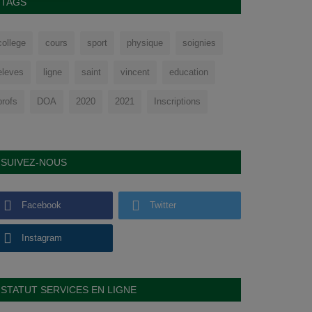
TAGS
college
cours
sport
physique
soignies
eleves
ligne
saint
vincent
education
profs
DOA
2020
2021
Inscriptions
SUIVEZ-NOUS
Facebook
Twitter
Instagram
STATUT SERVICES EN LIGNE