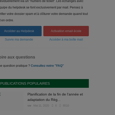
dividuellement via un "numéro de ticket". Les échanges avec
équipe du helpdesk se font exclusivement par mail. Pensez à
rifier votre dossier spam et à clôturer votre demande quand tout
t en ordre.
Accéder au Helpdesk
Activation email école
Suivre ma demande
Accéder à ma boîte mail
oire aux questions
e question pratique ?
Consultez notre "FAQ"
PUBLICATIONS POPULAIRES
Planification de la fin de l'année et
adaptation du Règ...
vw
Mai 11, 2020
0
8510