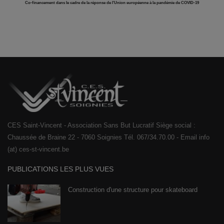
Co-financement dans le cadre de la réponse de l'Union européenne à la pandémie de COVID-19
CES Saint-Vincent - Association Sans But Lucratif Siège social :
Chaussée de Braine 22 - 7060 Soignies Tél. 067/34.70.00 - Email info
(at) ces-st-vincent.be
PUBLICATIONS LES PLUS VUES
Construction d'une structure pour skateboard