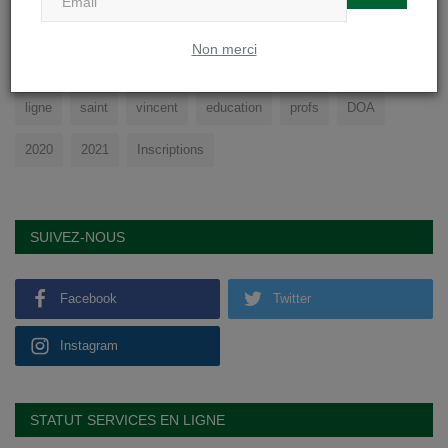
TAGS
Non merci
college
cours
sport
physique
soignies
eleves
ligne
saint
vincent
education
profs
DOA
2020
2021
Inscriptions
SUIVEZ-NOUS
Facebook
Twitter
Instagram
STATUT SERVICES EN LIGNE