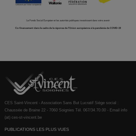
Le Fonds Social Européen et les autorités publiques investissent dans votre avenir
Co-financement dans le cadre de la réponse de l'Union européenne à la pandémie de COVID-19
CES Saint-Vincent - Association Sans But Lucratif Siège social :
Chaussée de Braine 22 - 7060 Soignies Tél. 067/34.70.00 - Email info
(at) ces-st-vincent.be
PUBLICATIONS LES PLUS VUES