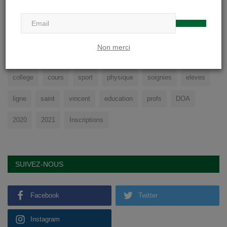
vw
Jun 19, 2021
0
1870
Non merci
TAGS
college
cours
sport
physique
soignies
eleves
ligne
saint
vincent
education
profs
DOA
2020
2021
Inscriptions
SUIVEZ-NOUS
Facebook
Twitter
Instagram