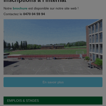
Documents
Notre
brochure
est disponible sur notre site web !
Services
Contactez le
0470 04 59 94
Contacts
En savoir plus
EMPLOIS & STAGES