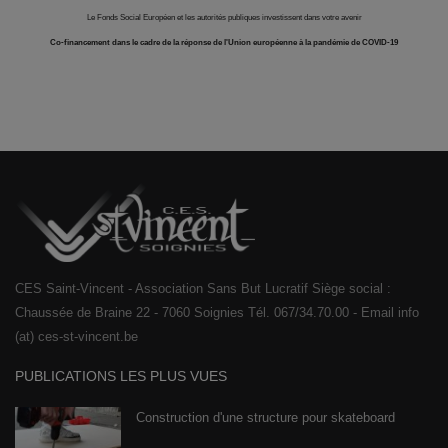
Le Fonds Social Européen et les autorités publiques investissent dans votre avenir
Co-financement dans le cadre de la réponse de l'Union européenne à la pandémie de COVID-19
CES Saint-Vincent - Association Sans But Lucratif Siège social :
Chaussée de Braine 22 - 7060 Soignies Tél. 067/34.70.00 - Email info
(at) ces-st-vincent.be
PUBLICATIONS LES PLUS VUES
Construction d'une structure pour skateboard