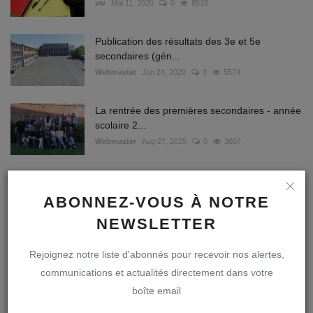
vw
Mai 11, 2020
0
8510
Publication des résultats des 3e et 5e
secondaires (gén...
Webmaster
Jun 24, 2020
0
5574
La rentrée des premières secondaires - année
scolaire 2...
Webmaster
Aug 27, 2025
0
3607
Ephémérides du troisième trimestre | Année
scolaire 202...
ABONNEZ-VOUS À NOTRE
Webmaster
Avr 26, 2022
0
3456
NEWSLETTER
Aux parents des élèves qui ont loué des
Rejoignez notre liste d'abonnés pour recevoir nos alertes,
manuels via REN...
communications et actualités directement dans votre
vw
Jun 19, 2021
0
1870
boîte email