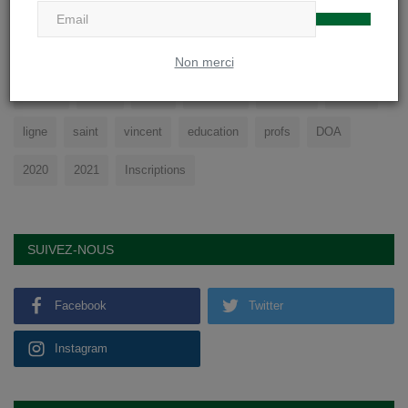
TAGS
Non merci
college
cours
sport
physique
soignies
eleves
ligne
saint
vincent
education
profs
DOA
2020
2021
Inscriptions
SUIVEZ-NOUS
Facebook
Twitter
Instagram