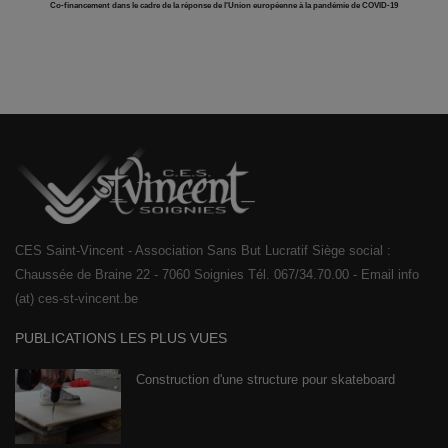
Co-financement dans le cadre de la réponse de l'Union européenne à la pandémie de COVID-19
CES Saint-Vincent - Association Sans But Lucratif Siège social :
Chaussée de Braine 22 - 7060 Soignies Tél. 067/34.70.00 - Email info
(at) ces-st-vincent.be
PUBLICATIONS LES PLUS VUES
Construction d'une structure pour skateboard