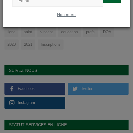
TAGS
Non merci
college
cours
sport
physique
soignies
eleves
ligne
saint
vincent
education
profs
DOA
2020
2021
Inscriptions
SUIVEZ-NOUS
Facebook
Twitter
Instagram
STATUT SERVICES EN LIGNE