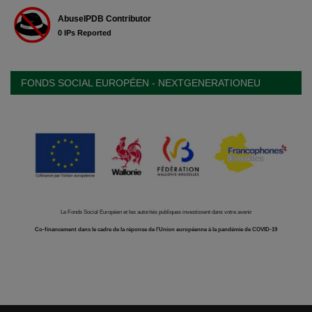
FONDS SOCIAL EUROPÉEN - NEXTGENERATIONEU
Le Fonds Social Européen et les autorités publiques investissent dans votre avenir
Co-financement dans le cadre de la réponse de l'Union européenne à la pandémie de COVID-19