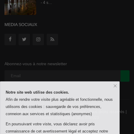
- 4 s...
MEDIA SOCIAUX
Abonnez-vous à notre newsletter
Notre site web utilise des cookies.
Afin de rendre votre visite plus agréable et fonctionnelle, nous
utilisons des cookies : sauvegarde de vos préférences,
Copyright © 1999-2026 CES Saint-Vincent - Tous droits réservés |
conneion aux services et statistiques (anonymes)
Numéro d'entreprise 0411.074.023
En poursuivant votre viste, vous déclarez avoir pris
Conditions d'utilisation
RGPD
connaissance de cet avertissement légal et acceptez notre