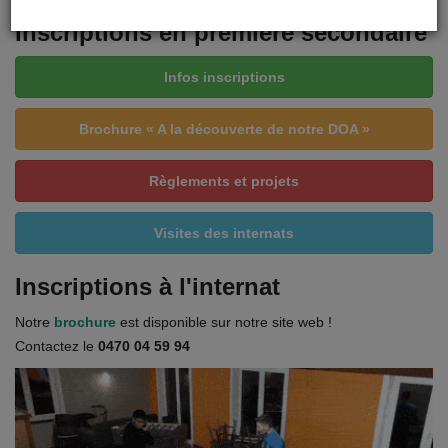
Inscriptions en première secondaire
Infos inscriptions
Brochure « A la découverte de notre DOA »
Règlements et projets
Visites des internats
Inscriptions à l'internat
Notre
brochure
est disponible sur notre site web !
Contactez le
0470 04 59 94