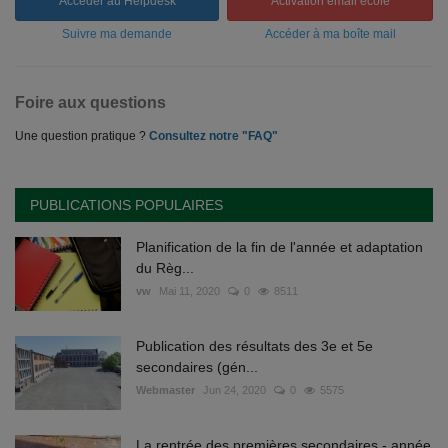
Accéder au Helpdesk
Activation email école
Suivre ma demande
Accéder à ma boîte mail
Foire aux questions
Une question pratique ?
Consultez notre "FAQ"
PUBLICATIONS POPULAIRES
Planification de la fin de l'année et adaptation
du Règ...
vw
Mai 11, 2020
0
8511
Publication des résultats des 3e et 5e
secondaires (gén...
Webmaster
Jun 24, 2020
0
5575
La rentrée des premières secondaires - année