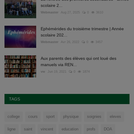
scolaire 2...
Webmaster
Aug 27, 2025
0
3610
Ephémérides du troisième trimestre | Année
scolaire 202...
Webmaster
Avr 26, 2022
0
3457
Aux parents des élèves qui ont loué des
manuels via REN...
vw
Jun 19, 2021
0
1874
TAGS
college
cours
sport
physique
soignies
eleves
ligne
saint
vincent
education
profs
DOA