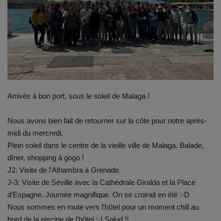
Emplois
Notre offre d'enseignement (2026)
Stages
Arrivés à bon port, sous le soleil de Malaga !
Association des Parents
Nous avons bien fait de retourner sur la côte pour notre après-
Offre d'enseignement & inscriptions
midi du mercredi.
Plein soleil dans le centre de la vieille ville de Malaga. Balade,
Ancien-ne-s du CES Saint-Vincent
dîner, shopping à gogo !
J2: Visite de l'Alhambra à Grenade.
Activation email
J-3: Visite de Séville avec la Cathédrale Giralda et la Place
d'Espagne. Journée magnifique. On se croirait en été :-D
Internats
Nous sommes en route vers l'hôtel pour un moment chill au
bord de la piscine de l'hôtel :-) Salud !!