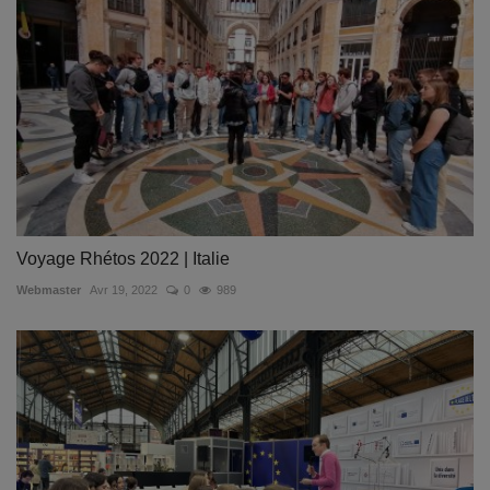
Voyage Rhétos 2022 | Italie
Webmaster
Avr 19, 2022
0
989