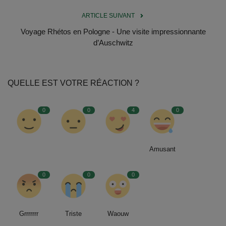
ARTICLE SUIVANT
Voyage Rhétos en Pologne - Une visite impressionnante
d’Auschwitz
QUELLE EST VOTRE RÉACTION ?
0
0
4
0
Amusant
0
0
0
Grrrrrrr
Triste
Waouw