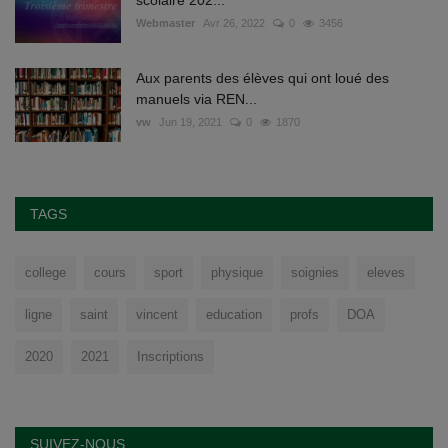
scolaire 202...
Webmaster
Avr 26, 2022
0
3456
Aux parents des élèves qui ont loué des
manuels via REN...
vw
Jun 19, 2021
0
1870
TAGS
college
cours
sport
physique
soignies
eleves
ligne
saint
vincent
education
profs
DOA
2020
2021
Inscriptions
SUIVEZ-NOUS