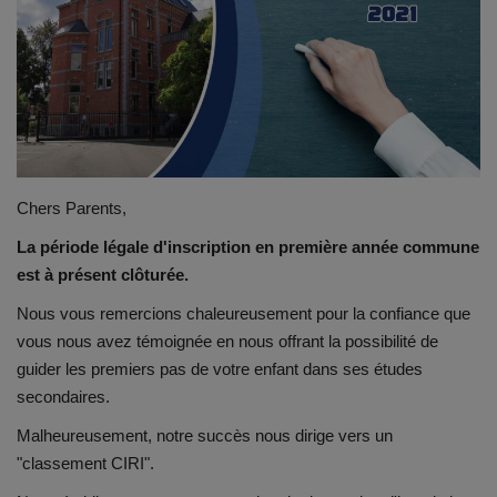
Emplois
Notre offre d'enseignement (2026)
Stages
Chers Parents,
Association des Parents
La période légale d'inscription en première année commune
est à présent clôturée.
Offre d'enseignement & inscriptions
Nous vous remercions chaleureusement pour la confiance que
Ancien-ne-s du CES Saint-Vincent
vous nous avez témoignée en nous offrant la possibilité de
guider les premiers pas de votre enfant dans ses études
Activation email
secondaires.
Malheureusement, notre succès nous dirige vers un
Internats
"classement CIRI".