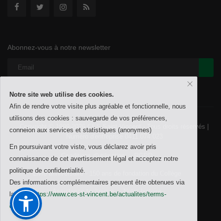
Abonnez-vous à notre newsletter
Notre site web utilise des cookies.
Afin de rendre votre visite plus agréable et fonctionnelle, nous
utilisons des cookies : sauvegarde de vos préférences,
Copyright © 1999-2026 CES Saint-Vincent - Tous droits réservés |
conneion aux services et statistiques (anonymes)
Numéro d'entreprise 0411.074.023
En poursuivant votre viste, vous déclarez avoir pris
Conditions d'utilisation
RGPD
connaissance de cet avertissement légal et acceptez notre
politique de confidentialité.
Livre anniversaire - 150 ans de fondation du Collège
Des informations complémentaires peuvent être obtenues via
Assistance technique
Notre histoire
la page
https://www.ces-st-vincent.be/actualites/terms-
conditions