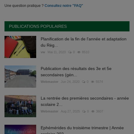
Une question pratique ?
Consultez notre "FAQ"
PUBLICATIONS POPULAIRES
Planification de la fin de l'année et adaptation
du Règ...
vw
Mai 11, 2020
0
8510
Publication des résultats des 3e et 5e
secondaires (gén...
Webmaster
Jun 24, 2020
0
5574
La rentrée des premières secondaires - année
scolaire 2...
Webmaster
Aug 27, 2025
0
3607
Ephémérides du troisième trimestre | Année