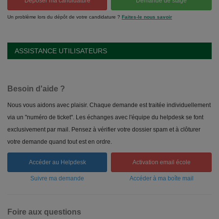
Déposer ma candidature
Demande de stage
Un problème lors du dépôt de votre candidature ?
Faites-le nous savoir
ASSISTANCE UTILISATEURS
Besoin d'aide ?
Nous vous aidons avec plaisir. Chaque demande est traitée individuellement
via un "numéro de ticket". Les échanges avec l'équipe du helpdesk se font
exclusivement par mail. Pensez à vérifier votre dossier spam et à clôturer
votre demande quand tout est en ordre.
Accéder au Helpdesk
Activation email école
Suivre ma demande
Accéder à ma boîte mail
Foire aux questions