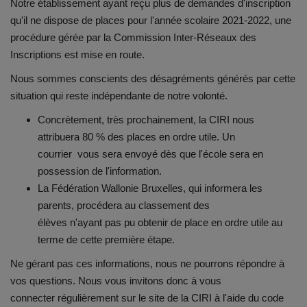
Documents
Notre établissement ayant reçu plus de demandes d'inscription
qu'il ne dispose de places pour l'année scolaire 202
1
-202
2
, une
procédure gérée par la Commission Inter-Réseaux des
Services
Inscriptions
est mise
en route.
Contacts
Nous sommes conscients des désagréments générés par cette
situation
qui reste
indépendante de notre volonté.
Concrètement, très prochainement, la CIRI nous
attribuera 80 % des places
en ordre utile
. Un
courrier
vous
sera envoyé d
ès que l'école sera en
possession de l'information
.
La Fédération Wallonie Bruxelles, qui informera les
parents, procédera au classement des
élèves
n'ayant
pas
pu obtenir de place en ordre utile au
terme de cette première étape.
Ne gérant pas ces informations, nous ne
pour
rons répondre à
vos questions
. N
ous vous invitons donc à vous
connecter
régulièrement
sur le site de la CIRI à l'aide du code