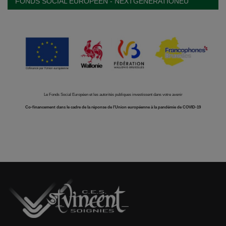
FONDS SOCIAL EUROPÉEN - NEXTGENERATIONEU
Le Fonds Social Européen et les autorités publiques investissent dans votre avenir
Co-financement dans le cadre de la réponse de l'Union européenne à la pandémie de COVID-19