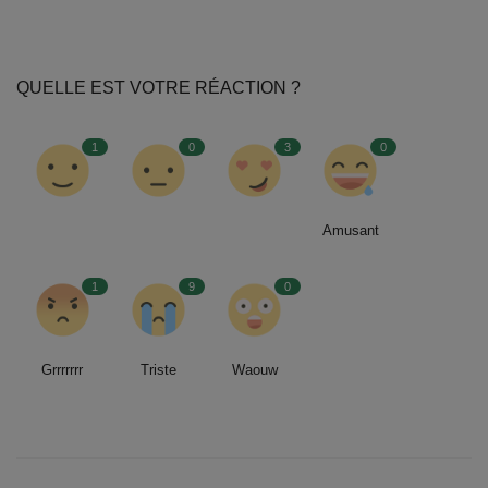
QUELLE EST VOTRE RÉACTION ?
1
0
3
0
Amusant
1
9
0
Grrrrrrr
Triste
Waouw