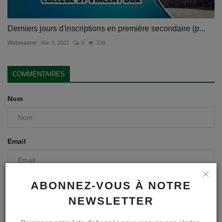
Derniers jours d'inscriptions en première secondaire (p...
Webmaster
Mar 9, 2022
0
338
COMMENTAIRES
Nom
Email
ABONNEZ-VOUS À NOTRE
Commentaire
NEWSLETTER