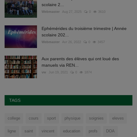
scolaire 2...
Webmaster
Aug 27, 2025
0
3610
Ephémérides du troisième trimestre | Année
scolaire 202...
Webmaster
Avr 26, 2022
0
3457
Aux parents des élèves qui ont loué des
manuels via REN...
vw
Jun 19, 2021
0
1874
TAGS
college
cours
sport
physique
soignies
eleves
ligne
saint
vincent
education
profs
DOA