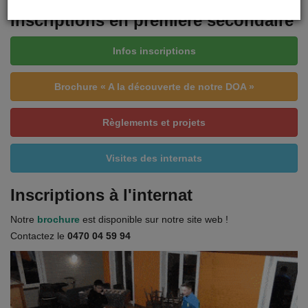
Inscriptions en première secondaire
Infos inscriptions
Brochure « A la découverte de notre DOA »
Règlements et projets
Visites des internats
Inscriptions à l'internat
Notre
brochure
est disponible sur notre site web !
Contactez le
0470 04 59 94