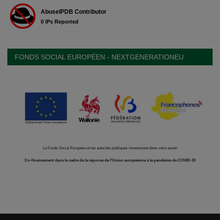
FONDS SOCIAL EUROPÉEN - NEXTGENERATIONEU
Le Fonds Social Européen et les autorités publiques investissent dans votre avenir
Co-financement dans le cadre de la réponse de l'Union européenne à la pandémie de COVID-19