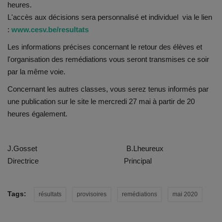
Documents
heures.
L'accès aux décisions sera personnalisé et individuel via le lien
Services
:
www.cesv.be/resultats
Les informations précises concernant le retour des élèves et
Contacts
l'organisation des remédiations vous seront transmises ce soir
par la même voie.
Concernant les autres classes, vous serez tenus informés par
une publication sur le site le mercredi 27 mai à partir de 20
heures également.
J.Gosset B.Lheureux
Directrice Principal
Tags:
résultats
provisoires
remédiations
mai 2020