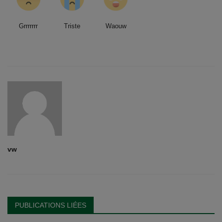
Grrrrrrr
Triste
Waouw
vw
PUBLICATIONS LIÉES