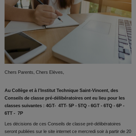
Emplois
Notre offre d'enseignement (2026)
Stages
Association des Parents
Chers Parents, Chers Elèves,
Offre d'enseignement & inscriptions
Au Collège et à l’Institut Technique Saint-Vincent, des
Ancien-ne-s du CES Saint-Vincent
Conseils de classe pré-délibératoires ont eu lieu pour les
classes suivantes : 4GT- 4TT- 5P - 5TQ - 6GT - 6TQ - 6P -
Activation email
6TT - 7P
Internats
Les décisions de ces Conseils de classe pré-délibératoires
seront publiées sur le site internet ce mercredi soir à partir de 20