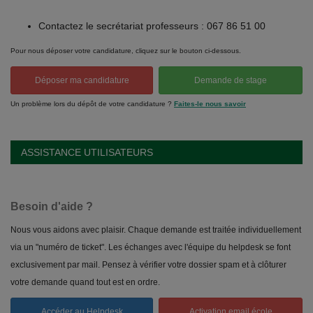
Contactez le secrétariat professeurs : 067 86 51 00
Pour nous déposer votre candidature, cliquez sur le bouton ci-dessous.
Déposer ma candidature
Demande de stage
Un problème lors du dépôt de votre candidature ?
Faites-le nous savoir
ASSISTANCE UTILISATEURS
Besoin d'aide ?
Nous vous aidons avec plaisir. Chaque demande est traitée individuellement
via un "numéro de ticket". Les échanges avec l'équipe du helpdesk se font
exclusivement par mail. Pensez à vérifier votre dossier spam et à clôturer
votre demande quand tout est en ordre.
Accéder au Helpdesk
Activation email école