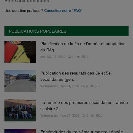
Foire aux questions
Une question pratique ?
Consultez notre "FAQ"
PUBLICATIONS POPULAIRES
Planification de la fin de l'année et adaptation
du Règ...
vw
Mai 11, 2020
0
8511
Publication des résultats des 3e et 5e
secondaires (gén...
Webmaster
Jun 24, 2020
0
5575
La rentrée des premières secondaires - année
scolaire 2...
Webmaster
Aug 27, 2025
0
3610
Ephémérides du troisième trimestre | Année