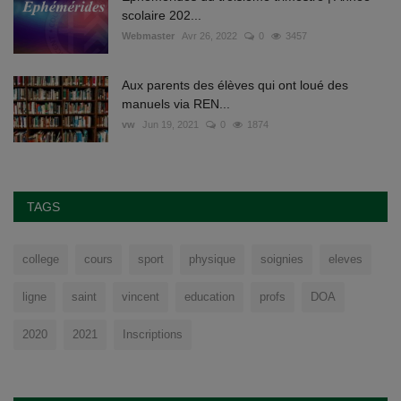
scolaire 202...
Webmaster
Avr 26, 2022
0
3457
Aux parents des élèves qui ont loué des
manuels via REN...
vw
Jun 19, 2021
0
1874
TAGS
college
cours
sport
physique
soignies
eleves
ligne
saint
vincent
education
profs
DOA
2020
2021
Inscriptions