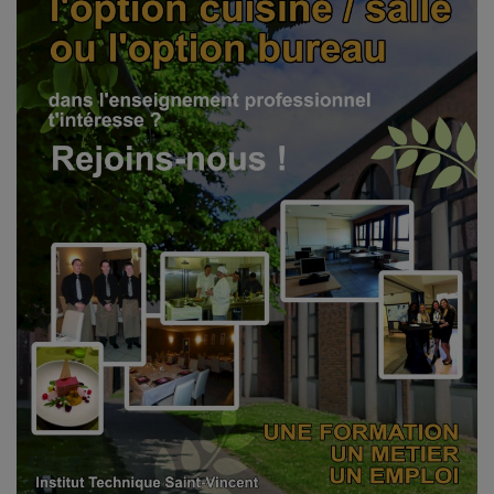
Emplois
Notre offre d'enseignement (2026)
Stages
Association des Parents
Offre d'enseignement & inscriptions
Ancien-ne-s du CES Saint-Vincent
Activation email
Internats