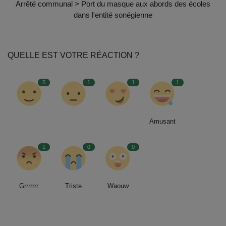
Arrêté communal > Port du masque aux abords des écoles
dans l'entité sonégienne
QUELLE EST VOTRE RÉACTION ?
5
1
1
1
Amusant
1
0
0
Grrrrrrr
Triste
Waouw