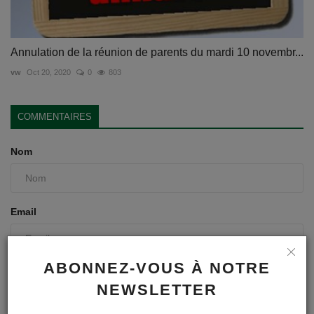
Annulation de la réunion de parents du mardi 10 novembr...
vw
Oct 20, 2020
0
803
COMMENTAIRES
Nom
Email
ABONNEZ-VOUS À NOTRE
Commentaire
NEWSLETTER