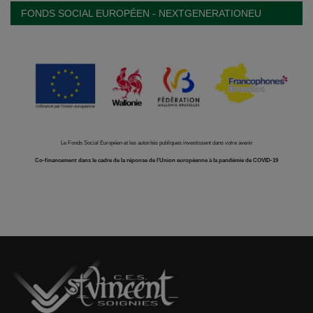
FONDS SOCIAL EUROPÉEN - NEXTGENERATIONEU
Le Fonds Social Européen et les autorités publiques investissent dans votre avenir
Co-financement dans le cadre de la réponse de l'Union européenne à la pandémie de COVID-19