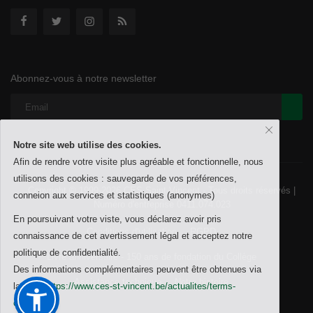
Abonnez-vous à notre newsletter
Notre site web utilise des cookies.
Afin de rendre votre visite plus agréable et fonctionnelle, nous
utilisons des cookies : sauvegarde de vos préférences,
Copyright © 1999-2026 CES Saint-Vincent - Tous droits réservés |
conneion aux services et statistiques (anonymes)
Numéro d'entreprise 0411.074.023
En poursuivant votre viste, vous déclarez avoir pris
Conditions d'utilisation
RGPD
connaissance de cet avertissement légal et acceptez notre
politique de confidentialité.
Livre anniversaire - 150 ans de fondation du Collège
Des informations complémentaires peuvent être obtenues via
Assistance technique
Notre histoire
la page
https://www.ces-st-vincent.be/actualites/terms-
conditions