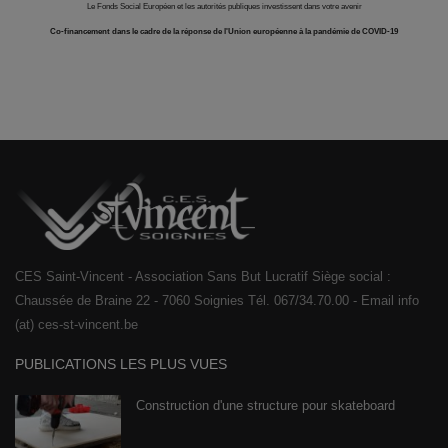
Le Fonds Social Européen et les autorités publiques investissent dans votre avenir
Co-financement dans le cadre de la réponse de l'Union européenne à la pandémie de COVID-19
CES Saint-Vincent - Association Sans But Lucratif Siège social :
Chaussée de Braine 22 - 7060 Soignies Tél. 067/34.70.00 - Email info
(at) ces-st-vincent.be
PUBLICATIONS LES PLUS VUES
Construction d'une structure pour skateboard