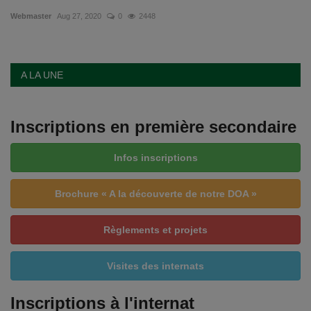
Webmaster
Aug 27, 2020
0
2448
Emplois
Notre offre d'enseignement (2026)
A LA UNE
Stages
Inscriptions en première secondaire
Association des Parents
Infos inscriptions
Offre d'enseignement & inscriptions
Brochure « A la découverte de notre DOA »
Ancien-ne-s du CES Saint-Vincent
Règlements et projets
Activation email
Visites des internats
Internats
Inscriptions à l'internat