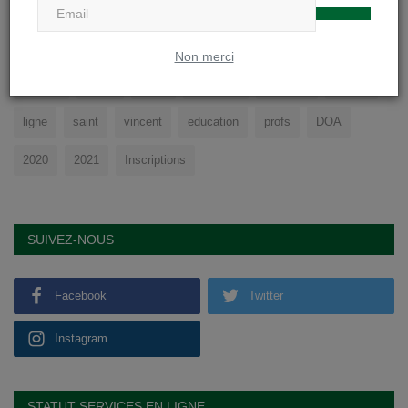
TAGS
Non merci
college
cours
sport
physique
soignies
eleves
ligne
saint
vincent
education
profs
DOA
2020
2021
Inscriptions
SUIVEZ-NOUS
Facebook
Twitter
Instagram
STATUT SERVICES EN LIGNE