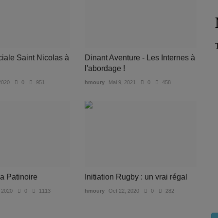
ciale Saint Nicolas à
Dinant Aventure - Les Internes à
l'abordage !
2020
0
951
hmoury
Mai 9, 2021
0
458
la Patinoire
Initiation Rugby : un vrai régal
 2020
0
1113
hmoury
Oct 22, 2020
0
282