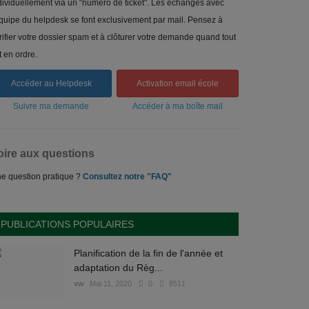
dividuellement via un "numéro de ticket". Les échanges avec
équipe du helpdesk se font exclusivement par mail. Pensez à
rifier votre dossier spam et à clôturer votre demande quand tout
t en ordre.
Accéder au Helpdesk
Activation email école
Suivre ma demande
Accéder à ma boîte mail
oire aux questions
e question pratique ?
Consultez notre "FAQ"
PUBLICATIONS POPULAIRES
Planification de la fin de l'année et
adaptation du Règ...
vw
Mai 11, 2020
0
8511