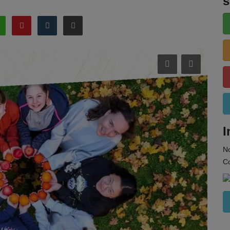
s
I
N
Co