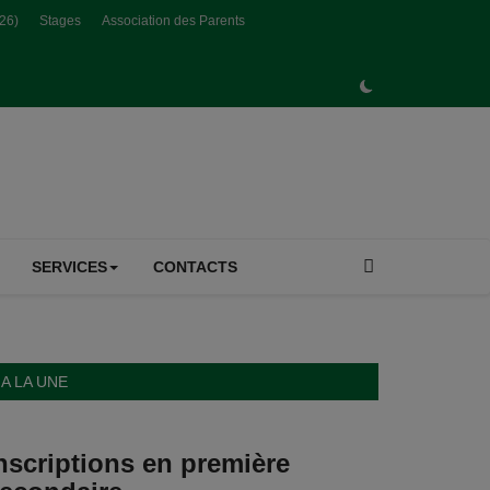
026)
Stages
Association des Parents
SERVICES
CONTACTS
A LA UNE
nscriptions en première