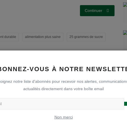
Continuer
nt durable
alimentation plus saine
25 grammes de sucre
NT
ARTICLE SUIVANT
BONNEZ-VOUS À NOTRE NEWSLETT
ir
Rencontre avec Vincent Engel, écrivain
oignez notre liste d'abonnés pour recevoir nos alertes, communication
ss
actualités directement dans votre boîte email
Non merci
0
0
0
0