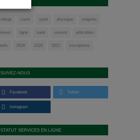
TAGS
college
cours
sport
physique
soignies
eleves
ligne
saint
vincent
education
profs
DOA
2020
2021
Inscriptions
SUIVEZ-NOUS
Facebook
Twitter
Instagram
STATUT SERVICES EN LIGNE