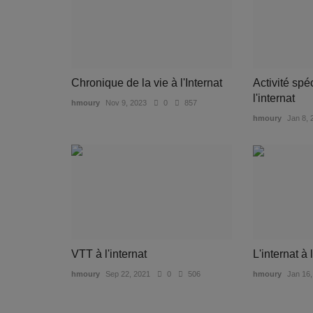
Chronique de la vie à l'Internat
Activité spé
l'internat
hmoury
Nov 9, 2023
0
857
hmoury
Jan 8, 
VTT à l'internat
L'internat à 
hmoury
Sep 22, 2021
0
506
hmoury
Jan 16,