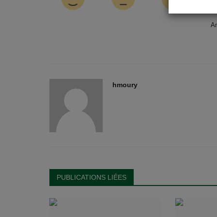
A
hmoury
PUBLICATIONS LIÉES