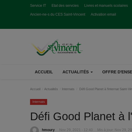
Service IT
Etat des servcies
Livres et manuels scolaires
Ancien-ne-s du CES Saint-Vincent
Activation email
ACCUEIL
ACTUALITÉS
OFFRE D'ENSE
Accueil
Actualités
Internats
Défi Good Planet à l'internat Saint-Vi
Internats
Défi Good Planet à l
hmoury
Nov 29, 2021 - 12:40
Mis à jour: Nov 29, 2