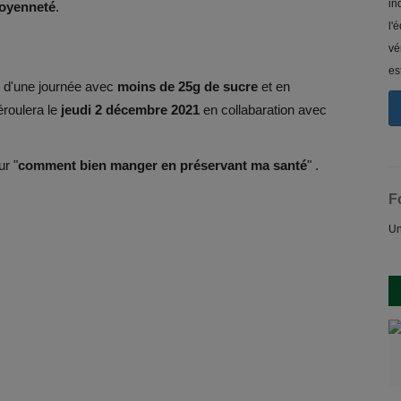
in
toyenneté
.
l'
vé
es
d'une journée avec
moins de 25g de sucre
et en
roulera le
jeudi 2 décembre 2021
en collabaration avec
ur "
comment bien manger en préservant ma santé
" .
F
Un