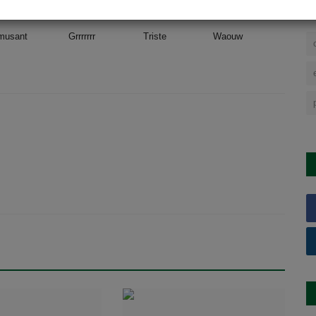
musant
Grrrrrrr
Triste
Waouw