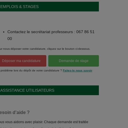
EMPLOIS & STAGES
Contactez le secrétariat professeurs : 067 86 51
00
ur nous déposer votre candidature, cliquez sur le bouton ci-dessous.
Déposer ma candidature
Demande de stage
 problème lors du dépôt de votre candidature ?
Faites-le nous savoir
ASSISTANCE UTILISATEURS
esoin d'aide ?
us vous aidons avec plaisir. Chaque demande est traitée