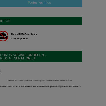
Toutes les infos
INFOS
FONDS SOCIAL EUROPÉEN -
NEXTGENERATIONEU
Le Fonds Social Européen et les autorités publiques investissent dans votre avenir
-financement dans le cadre de la réponse de l'Union européenne à la pandémie de COVID-19