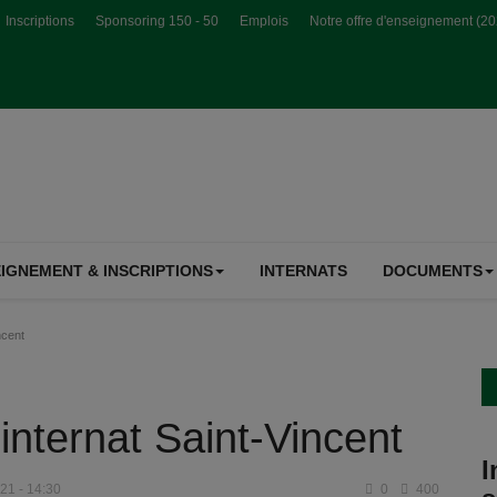
Inscriptions
Sponsoring 150 - 50
Emplois
Notre offre d'enseignement (2
IGNEMENT & INSCRIPTIONS
INTERNATS
DOCUMENTS
ncent
'internat Saint-Vincent
I
021 - 14:30
0
400