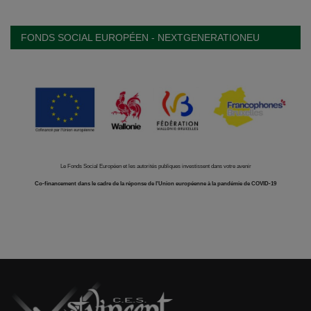
FONDS SOCIAL EUROPÉEN - NEXTGENERATIONEU
Le Fonds Social Européen et les autorités publiques investissent dans votre avenir
Co-financement dans le cadre de la réponse de l'Union européenne à la pandémie de COVID-19