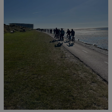
Emplois
Notre offre d'enseignement (2026)
Stages
Association des Parents
Offre d'enseignement & inscriptions
Ancien-ne-s du CES Saint-Vincent
Activation email
Internats