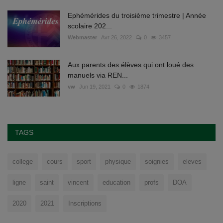
Ephémérides du troisième trimestre | Année
scolaire 202...
Webmaster
Avr 26, 2022
0
3457
Aux parents des élèves qui ont loué des
manuels via REN...
vw
Jun 19, 2021
0
1874
TAGS
college
cours
sport
physique
soignies
eleves
ligne
saint
vincent
education
profs
DOA
2020
2021
Inscriptions