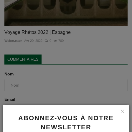
Voyage Rhétos 2022 | Espagne
Webmaster
Avr 20, 2022
0
700
COMMENTAIRES
Nom
Email
ABONNEZ-VOUS À NOTRE
Commentaire
NEWSLETTER