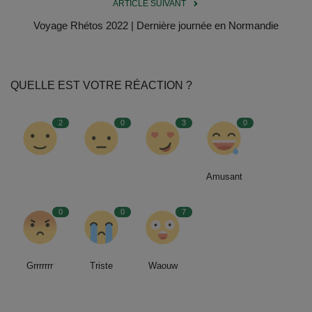
ARTICLE SUIVANT
Voyage Rhétos 2022 | Dernière journée en Normandie
QUELLE EST VOTRE RÉACTION ?
2
0
3
0
Amusant
0
0
7
Grrrrrrr
Triste
Waouw