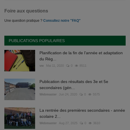
Foire aux questions
Une question pratique ?
Consultez notre "FAQ"
PUBLICATIONS POPULAIRES
Planification de la fin de l'année et adaptation
du Règ...
vw
Mai 11, 2020
0
8511
Publication des résultats des 3e et 5e
secondaires (gén...
Webmaster
Jun 24, 2020
0
5575
La rentrée des premières secondaires - année
scolaire 2...
Webmaster
Aug 27, 2025
0
3610