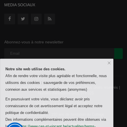
MEDIA SOCIAUX
Abonnez-vous à notre newsletter
Notre site web utilise des cookies.
Afin de rendre votre visite plus agréable et fonctionnelle, nous
utilisons des cookies : sauvegarde de vos préférences,
Copyright © 1999-2026 CES Saint-Vincent - Tous droits réservés |
conneion aux services et statistiques (anonymes)
Numéro d'entreprise 0411.074.023
En poursuivant votre viste, vous déclarez avoir pris
Conditions d'utilisation
RGPD
connaissance de cet avertissement légal et acceptez notre
politique de confidentialité.
Livre anniversaire - 150 ans de fondation du Collège
Des informations complémentaires peuvent être obtenues via
Assistance technique
Notre histoire
la page
https://www.ces-st-vincent.be/actualites/terms-