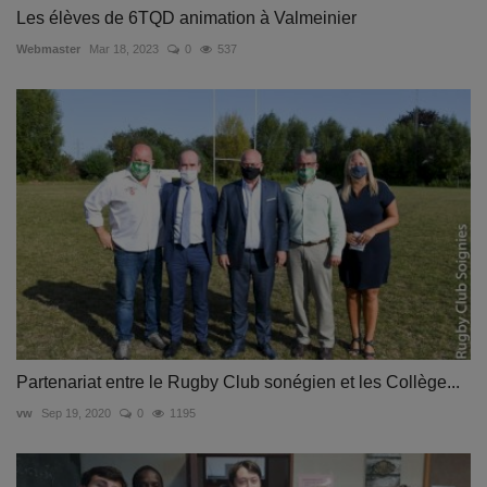
Les élèves de 6TQD animation à Valmeinier
Webmaster
Mar 18, 2023
0
537
Partenariat entre le Rugby Club sonégien et les Collège...
vw
Sep 19, 2020
0
1195