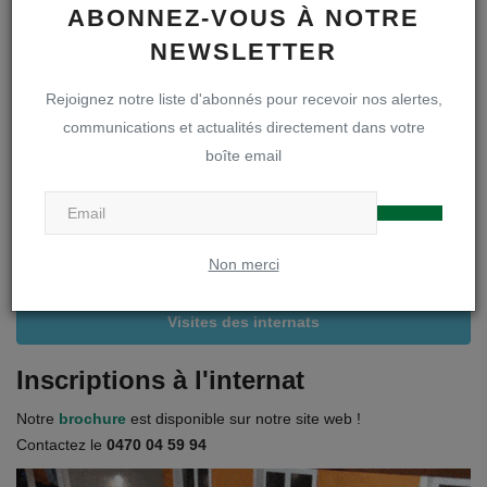
ABONNEZ-VOUS À NOTRE
A LA UNE
NEWSLETTER
Inscriptions en première secondaire
Rejoignez notre liste d'abonnés pour recevoir nos alertes,
communications et actualités directement dans votre
Infos inscriptions
boîte email
Brochure « A la découverte de notre DOA »
Non merci
Règlements et projets
Visites des internats
Inscriptions à l'internat
Notre
brochure
est disponible sur notre site web !
Contactez le
0470 04 59 94