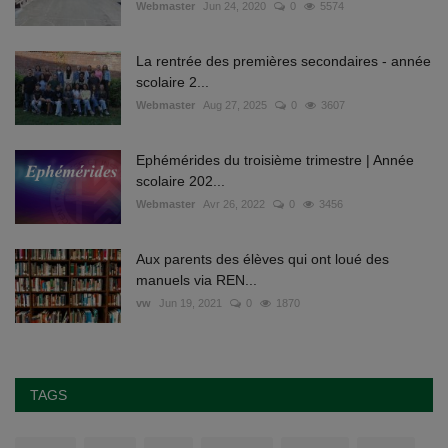
Webmaster
Jun 24, 2020
0
5574
La rentrée des premières secondaires - année
scolaire 2...
Webmaster
Aug 27, 2025
0
3607
Ephémérides du troisième trimestre | Année
scolaire 202...
Webmaster
Avr 26, 2022
0
3456
Aux parents des élèves qui ont loué des
manuels via REN...
vw
Jun 19, 2021
0
1870
TAGS