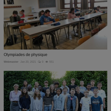
Olympiades de physique
Webmaster
Jan 20, 2021
0
551