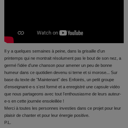
Emplois
Notre offre d'enseignement (2026)
Stages
Il y a quelques semaines à peine, dans la grisaille d'un
Association des Parents
printemps qui ne montrait résolument pas le bout de son nez, a
germé l'idée d'une chanson pour amener un peu de bonne
Offre d'enseignement & inscriptions
humeur dans ce quotidien devenu si terne et si morose... Sur
base du texte de "Maintenant" des Enfoirés, un petit groupe
Ancien-ne-s du CES Saint-Vincent
d'enseignant-e-s s'est formé et a enregistré une capsule vidéo
que nous partageons avec tout
l'enthousiasme
de leurs auteur-
Activation email
e-s en cette journée ensoleillée !
Merci à toutes les personnes investies dans ce projet pour leur
Internats
plaisir de chanter et pour leur énergie positive.
P.L.