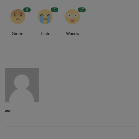
2
2
17
Grrrrrrr
Triste
Waouw
vw