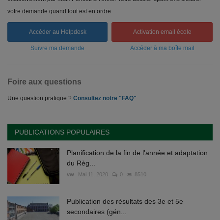
votre demande quand tout est en ordre.
Accéder au Helpdesk
Activation email école
Suivre ma demande
Accéder à ma boîte mail
Foire aux questions
Une question pratique ?
Consultez notre "FAQ"
PUBLICATIONS POPULAIRES
Planification de la fin de l'année et adaptation
du Règ...
vw
Mai 11, 2020
0
8510
Publication des résultats des 3e et 5e
secondaires (gén...