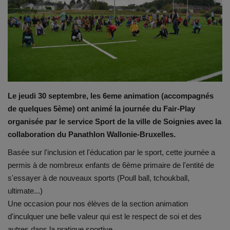
Emplois
Notre offre d'enseignement (2026)
Stages
Le jeudi 30 septembre, les 6eme animation (accompagnés
Association des Parents
de quelques 5ème) ont animé la journée du Fair-Play
organisée par le service Sport de la ville de Soignies avec la
Offre d'enseignement & inscriptions
collaboration du Panathlon Wallonie-Bruxelles.
Basée sur l'inclusion et l'éducation par le sport, cette journée a
Ancien-ne-s du CES Saint-Vincent
permis à de nombreux enfants de 6ème primaire de l'entité de
s'essayer à de nouveaux sports (Poull ball, tchoukball,
Activation email
ultimate...)
Une occasion pour nos élèves de la section animation
Internats
d'inculquer une belle valeur qui est le respect de soi et des
autres dans la pratique sportive.