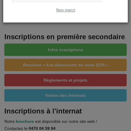
Non merci
A LA UNE
Inscriptions en première secondaire
Infos inscriptions
Brochure « A la découverte de notre DOA »
Règlements et projets
Visites des internats
Inscriptions à l'internat
Notre
brochure
est disponible sur notre site web !
Contactez le
0470 04 59 94