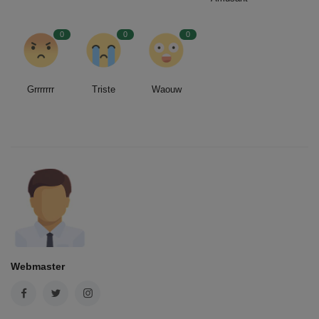
0
0
0
Grrrrrrr
Triste
Waouw
Webmaster