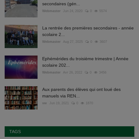
secondaires (gén...
Webmaster
Jun 24, 2020
0
5574
La rentrée des premières secondaires - année
scolaire 2...
Webmaster
Aug 27, 2025
0
3607
Ephémérides du troisième trimestre | Année
scolaire 202...
Webmaster
Avr 26, 2022
0
3456
Aux parents des élèves qui ont loué des
manuels via REN...
vw
Jun 19, 2021
0
1870
TAGS