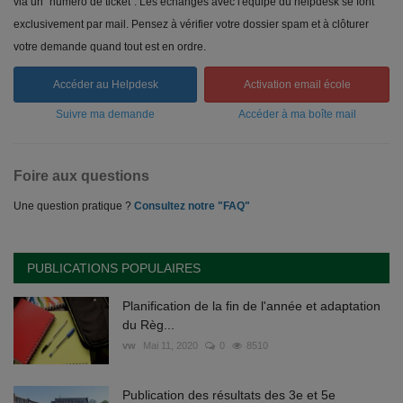
via un "numéro de ticket". Les échanges avec l'équipe du helpdesk se font
exclusivement par mail. Pensez à vérifier votre dossier spam et à clôturer
votre demande quand tout est en ordre.
Accéder au Helpdesk
Activation email école
Suivre ma demande
Accéder à ma boîte mail
Foire aux questions
Une question pratique ?
Consultez notre "FAQ"
PUBLICATIONS POPULAIRES
Planification de la fin de l'année et adaptation
du Règ...
vw
Mai 11, 2020
0
8510
Publication des résultats des 3e et 5e