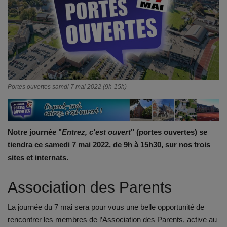
Emplois
Notre offre d'enseignement (2026)
Stages
Portes ouvertes samdi 7 mai 2022 (9h-15h)
Association des Parents
Offre d'enseignement & inscriptions
Notre journée "
Entrez, c'est ouvert
" (portes ouvertes) se
tiendra ce samedi 7 mai 2022, de 9h à 15h30, sur nos trois
Ancien-ne-s du CES Saint-Vincent
sites et internats.
Activation email
Association des Parents
Internats
La journée du 7 mai sera pour vous une belle opportunité de
rencontrer les membres de l’Association des Parents, active au