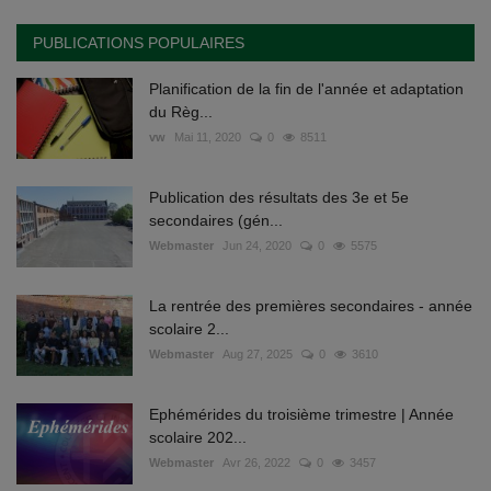
PUBLICATIONS POPULAIRES
Planification de la fin de l'année et adaptation
du Règ...
vw
Mai 11, 2020
0
8511
Publication des résultats des 3e et 5e
secondaires (gén...
Webmaster
Jun 24, 2020
0
5575
La rentrée des premières secondaires - année
scolaire 2...
Webmaster
Aug 27, 2025
0
3610
Ephémérides du troisième trimestre | Année
scolaire 202...
Webmaster
Avr 26, 2022
0
3457