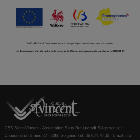
Le Fonds Social Européen et les autorités publiques investissent dans votre avenir
Co-financement dans le cadre de la réponse de l'Union européenne à la pandémie de COVID-19
CES Saint-Vincent - Association Sans But Lucratif Siège social :
Chaussée de Braine 22 - 7060 Soignies Tél. 067/34.70.00 - Email info