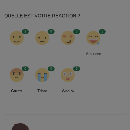
QUELLE EST VOTRE RÉACTION ?
2
0
8
1
Amusant
0
0
6
Grrrrrrr
Triste
Waouw