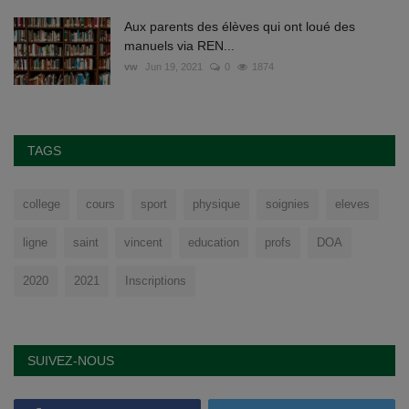
Aux parents des élèves qui ont loué des
manuels via REN...
vw
Jun 19, 2021
0
1874
TAGS
college
cours
sport
physique
soignies
eleves
ligne
saint
vincent
education
profs
DOA
2020
2021
Inscriptions
SUIVEZ-NOUS