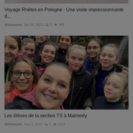
Voyage Rhétos en Pologne - Une visite impressionnante
d...
Webmaster
Avr 19, 2022
0
989
Les élèves de la section TS à Malmedy
Webmaster
Nov 3, 2019
0
1023