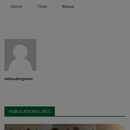
Grrrrrrr
Triste
Waouw
mdaudergnies
PUBLICATIONS LIÉES