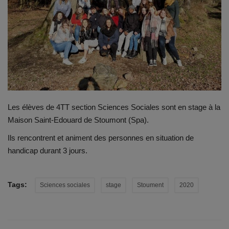
Emplois
Notre offre d'enseignement (2026)
Stages
Association des Parents
Les élèves de 4TT section Sciences Sociales sont en stage à la
Maison Saint-Edouard de Stoumont (Spa).
Offre d'enseignement & inscriptions
Ils rencontrent et animent des personnes en situation de
handicap durant 3 jours.
Ancien-ne-s du CES Saint-Vincent
Activation email
Tags:
Sciences sociales
stage
Stoument
2020
Internats