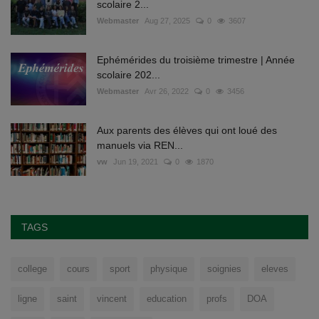
scolaire 2...
Webmaster
Aug 27, 2025
0
3607
Ephémérides du troisième trimestre | Année
scolaire 202...
Webmaster
Avr 26, 2022
0
3456
Aux parents des élèves qui ont loué des
manuels via REN...
vw
Jun 19, 2021
0
1870
TAGS
college
cours
sport
physique
soignies
eleves
ligne
saint
vincent
education
profs
DOA