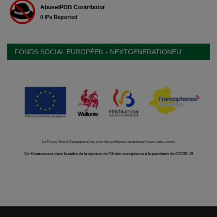
FONDS SOCIAL EUROPÉEN - NEXTGENERATIONEU
Le Fonds Social Européen et les autorités publiques investissent dans votre avenir
Co-financement dans le cadre de la réponse de l'Union européenne à la pandémie de COVID-19