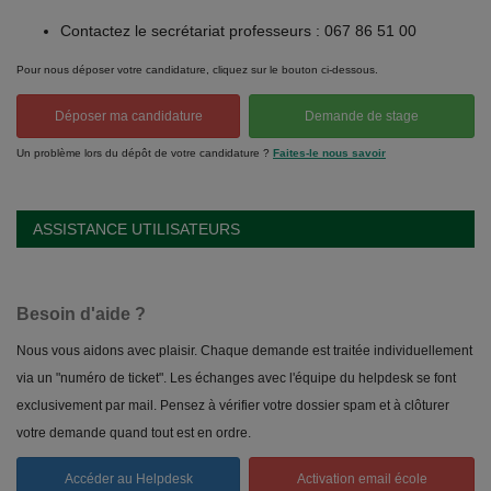
Contactez le secrétariat professeurs : 067 86 51 00
Pour nous déposer votre candidature, cliquez sur le bouton ci-dessous.
Déposer ma candidature
Demande de stage
Un problème lors du dépôt de votre candidature ?
Faites-le nous savoir
ASSISTANCE UTILISATEURS
Besoin d'aide ?
Nous vous aidons avec plaisir. Chaque demande est traitée individuellement
via un "numéro de ticket". Les échanges avec l'équipe du helpdesk se font
exclusivement par mail. Pensez à vérifier votre dossier spam et à clôturer
votre demande quand tout est en ordre.
Accéder au Helpdesk
Activation email école