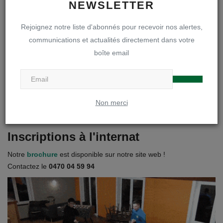
NEWSLETTER
Inscriptions en première secondaire
Rejoignez notre liste d'abonnés pour recevoir nos alertes,
Infos inscriptions
communications et actualités directement dans votre
boîte email
Brochure « A la découverte de notre DOA »
Règlements et projets
Non merci
Visites des internats
Inscriptions à l'internat
Notre
brochure
est disponible sur notre site web !
Contactez le
0470 04 59 94