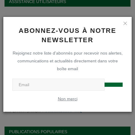
ASSISTANCE UTILISATEURS
Besoin d'aide ?
ABONNEZ-VOUS À NOTRE
Nous vous aidons avec plaisir. Chaque demande est traitée individuellement
NEWSLETTER
via un "numéro de ticket". Les échanges avec l'équipe du helpdesk se font
exclusivement par mail. Pensez à vérifier votre dossier spam et à clôturer
Rejoignez notre liste d'abonnés pour recevoir nos alertes,
votre demande quand tout est en ordre.
communications et actualités directement dans votre
boîte email
Accéder au Helpdesk
Activation email école
Suivre ma demande
Accéder à ma boîte mail
Non merci
Foire aux questions
Une question pratique ?
Consultez notre "FAQ"
PUBLICATIONS POPULAIRES