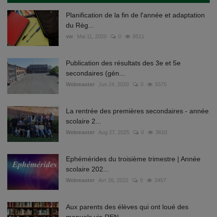
Planification de la fin de l'année et adaptation
du Règ...
vw
Mai 11, 2020
0
8511
Publication des résultats des 3e et 5e
secondaires (gén...
Webmaster
Jun 24, 2020
0
5575
La rentrée des premières secondaires - année
scolaire 2...
Webmaster
Aug 27, 2025
0
3610
Ephémérides du troisième trimestre | Année
scolaire 202...
Webmaster
Avr 26, 2022
0
3457
Aux parents des élèves qui ont loué des