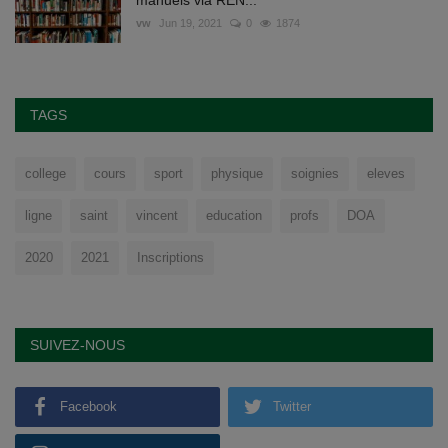
manuels via REN...
vw
Jun 19, 2021
0
1874
TAGS
college
cours
sport
physique
soignies
eleves
ligne
saint
vincent
education
profs
DOA
2020
2021
Inscriptions
SUIVEZ-NOUS
Facebook
Twitter