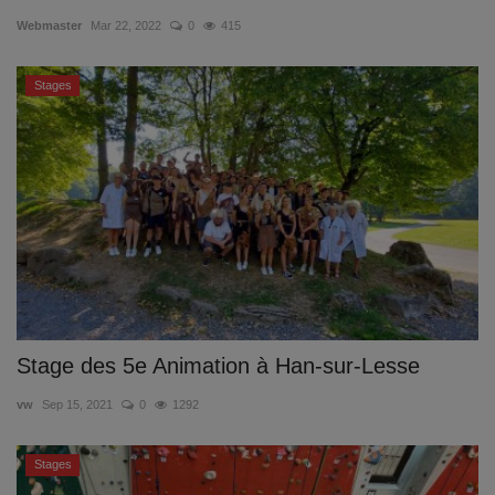
Webmaster
Mar 22, 2022
0
415
Emplois
Stages
Notre offre d'enseignement (2026)
Stages
Association des Parents
Offre d'enseignement & inscriptions
Ancien-ne-s du CES Saint-Vincent
Stage des 5e Animation à Han-sur-Lesse
Activation email
vw
Sep 15, 2021
0
1292
Internats
Stages