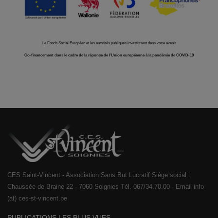
Le Fonds Social Européen et les autorités publiques investissent dans votre avenir
Co-financement dans le cadre de la réponse de l'Union européenne à la pandémie de COVID-19
CES Saint-Vincent - Association Sans But Lucratif Siège social :
Chaussée de Braine 22 - 7060 Soignies Tél. 067/34.70.00 - Email info
(at) ces-st-vincent.be
PUBLICATIONS LES PLUS VUES