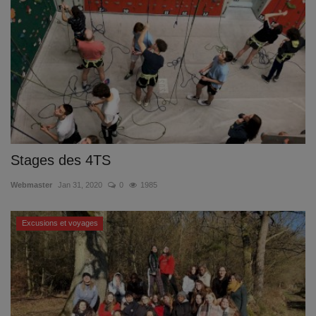
Documents
Services
Contacts
Stages des 4TS
Webmaster
Jan 31, 2020
0
1985
Excusions et voyages